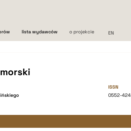
torów
lista wydawców
o projekcie
Interlinia
mała
średnia
duża
morski
ISSN
ińskiego
0552-424