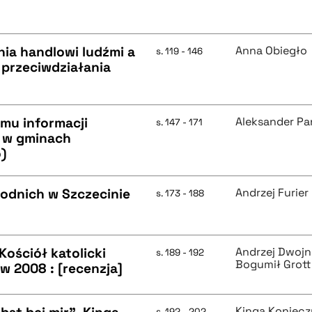
nia handlowi ludźmi a
Anna Obiegło
s. 119 - 146
 przeciwdziałania
mu informacji
Aleksander Pa
s. 147 - 171
ń w gminach
)
odnich w Szczecinie
Andrzej Furier
s. 173 - 188
ościół katolicki
Andrzej Dwoj
s. 189 - 192
Bogumił Grott
w 2008 : [recenzja]
Kinga Koniec
s. 192 - 202