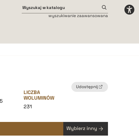
wyszukiwanie zaawansowana
Odstępy międzyliterowe
małe
średnie
duże
Udostępnij
LICZBA
WOLUMINÓW
5
231
Wybierz inny