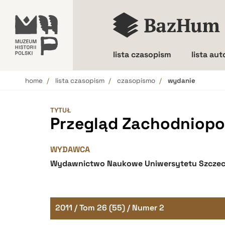
lista czasopism
lista au
home
lista czasopism
czasopismo
wydanie
Wielkość liter
TYTUŁ
Przegląd Zachodniopo
WYDAWCA
Wydawnictwo Naukowe Uniwersytetu Szczec
2011 / Tom 26 (55) / Numer 2