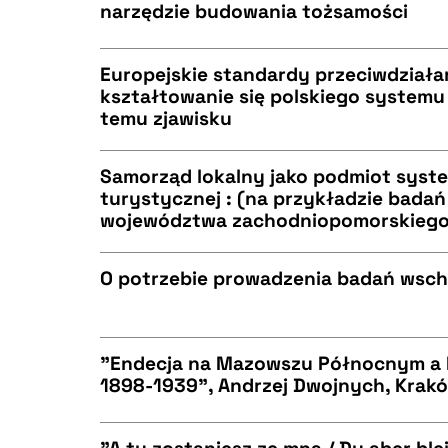
narzędzie budowania tożsamości
CZYSTY TEKST
BIBTEX
Europejskie standardy przeciwdziała
kształtowanie się polskiego systemu
temu zjawisku
CZYSTY TEKST
BIBTEX
Samorząd lokalny jako podmiot syste
turystycznej : (na przykładzie bada
województwa zachodniopomorskiego
CZYSTY TEKST
BIBTEX
O potrzebie prowadzenia badań wsch
CZYSTY TEKST
BIBTEX
"Endecja na Mazowszu Północnym a K
1898-1939", Andrzej Dwojnych, Krakó
CZYSTY TEKST
BIBTEX