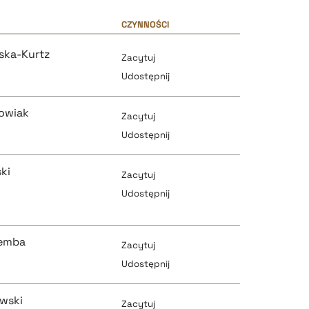
CZYNNOŚCI
wska-Kurtz
Zacytuj
Udostępnij
owiak
Zacytuj
Udostępnij
ki
Zacytuj
pobierz cytat
Udostępnij
pobierz cytat
remba
Zacytuj
pobierz cytat
Udostępnij
wski
Zacytuj
pobierz cytat