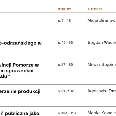
STRONY
AUTORZY
Alicja Birano
s. 5 - 48
o-odrzańskiego w
Bogdan Wach
s. 49 - 66
wincji Pomorze w
Miłosz Stępińs
s. 67 - 89
tem sprawności
salu"
rzenie produkcji
Agnieszka Za
s. 91 - 102
eń publiczna jako
Maciej Kowale
s. 103 - 118