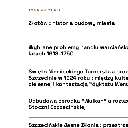
TYTUŁ ARTYKUŁU
Złotów : historia budowy miasta
Wybrane problemy handlu warciańsk
latach 1618-1750
CZYSTY TEKST
Święto Niemieckiego Turnerstwa pro
Szczecinie w 1924 roku : między kul
cielesnej i kontestacją "dyktatu Wer
CZYSTY TEKST
BIBTEX
Odbudowa ośrodka "Wulkan" a rozsze
Stoczni Szczecińskiej
CZYSTY TEKST
BIBTEX
Szczecińskie Jasne Błonia : przestrz