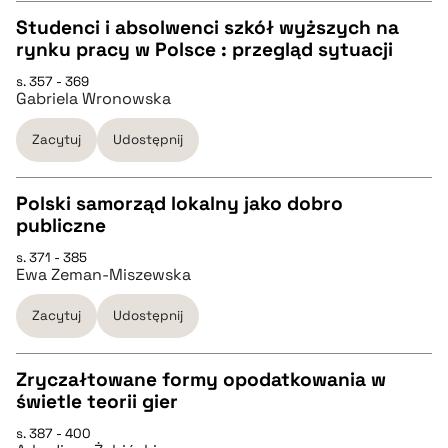
Studenci i absolwenci szkół wyższych na
BIBTEX
rynku pracy w Polsce : przegląd sytuacji
CZYSTY TEKST
s. 357 - 369
pobierz cytat
Gabriela Wronowska
pobierz cytat
Zacytuj
Udostępnij
BIBTEX
Polski samorząd lokalny jako dobro
publiczne
pobierz cytat
CZYSTY TEKST
s. 371 - 385
Ewa Zeman-Miszewska
pobierz cytat
Zacytuj
Udostępnij
BIBTEX
Zryczałtowane formy opodatkowania w
świetle teorii gier
pobierz cytat
CZYSTY TEKST
s. 387 - 400