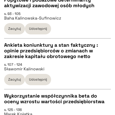
aktywizacji zawodowej osób młodych
CZYSTY TEKST
s. 93 - 105
Baha Kalinowska-Sufinowicz
pobierz cytat
Zacytuj
Udostępnij
BIBTEX
Ankieta koniunktury a stan faktyczny :
opinie przedsiębiorców o zmianach w
pobierz cytat
CZYSTY TEKST
zakresie kapitału obrotowego netto
s. 107 - 124
Sławomir Kalinowski
pobierz cytat
Zacytuj
Udostępnij
BIBTEX
Wykorzystanie współczynnika beta do
pobierz cytat
oceny wzrostu wartości przedsiębiorstwa
CZYSTY TEKST
s. 125 - 136
Marek Kołatka