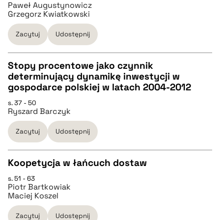
Paweł Augustynowicz
Grzegorz Kwiatkowski
pobierz cytat
Zacytuj
Udostępnij
BIBTEX
Stopy procentowe jako czynnik
determinujący dynamikę inwestycji w
pobierz cytat
CZYSTY TEKST
gospodarce polskiej w latach 2004-2012
s. 37 - 50
Ryszard Barczyk
pobierz cytat
Zacytuj
Udostępnij
BIBTEX
Koopetycja w łańcuch dostaw
pobierz cytat
s. 51 - 63
CZYSTY TEKST
Piotr Bartkowiak
Maciej Koszel
pobierz cytat
Zacytuj
Udostępnij