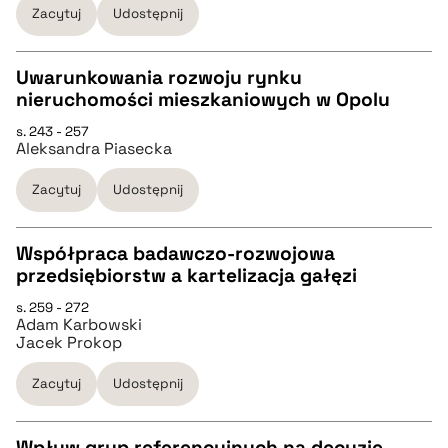
Zacytuj
Udostępnij
BIBTEX
Uwarunkowania rozwoju rynku
pobierz cytat
nieruchomości mieszkaniowych w Opolu
CZYSTY TEKST
s. 243 - 257
Aleksandra Piasecka
pobierz cytat
Zacytuj
Udostępnij
BIBTEX
Współpraca badawczo-rozwojowa
przedsiębiorstw a kartelizacja gałęzi
pobierz cytat
CZYSTY TEKST
s. 259 - 272
Adam Karbowski
Jacek Prokop
pobierz cytat
Zacytuj
Udostępnij
BIBTEX
Wpływ grup referencyjnych na decyzje