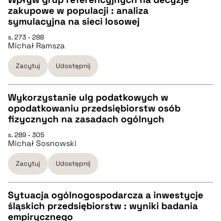
zakupowe w populacji : analiza
pobierz cytat
CZYSTY TEKST
symulacyjna na sieci losowej
s. 273 - 288
Michał Ramsza
pobierz cytat
Zacytuj
Udostępnij
BIBTEX
Wykorzystanie ulg podatkowych w
pobierz cytat
opodatkowaniu przedsiębiorstw osób
CZYSTY TEKST
fizycznych na zasadach ogólnych
s. 289 - 305
Michał Sosnowski
pobierz cytat
Zacytuj
Udostępnij
BIBTEX
Sytuacja ogólnogospodarcza a inwestycje
pobierz cytat
śląskich przedsiębiorstw : wyniki badania
CZYSTY TEKST
empirycznego