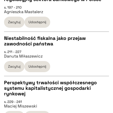
CZYSTY TEKST
s. 197 - 210
Agnieszka Mastalerz
pobierz cytat
Zacytuj
Udostępnij
BIBTEX
Niestabilność fiskalna jako przejaw
zawodności państwa
pobierz cytat
CZYSTY TEKST
s. 211 - 227
Danuta Miłaszewicz
pobierz cytat
Zacytuj
Udostępnij
BIBTEX
Perspektywy trwałości współczesnego
systemu kapitalistycznej gospodarki
pobierz cytat
CZYSTY TEKST
rynkowej
s. 229 - 241
Maciej Miszewski
pobierz cytat