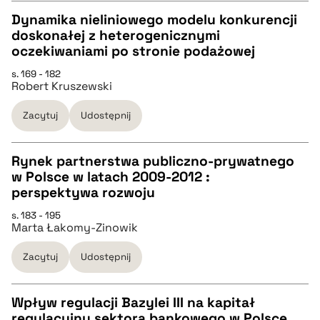
BIBTEX
Dynamika nieliniowego modelu konkurencji
doskonałej z heterogenicznymi
pobierz cytat
CZYSTY TEKST
oczekiwaniami po stronie podażowej
s. 169 - 182
Robert Kruszewski
pobierz cytat
Zacytuj
Udostępnij
BIBTEX
Rynek partnerstwa publiczno-prywatnego
pobierz cytat
w Polsce w latach 2009-2012 :
CZYSTY TEKST
perspektywa rozwoju
s. 183 - 195
Marta Łakomy-Zinowik
pobierz cytat
Zacytuj
Udostępnij
BIBTEX
Wpływ regulacji Bazylei III na kapitał
pobierz cytat
regulacyjny sektora bankowego w Polsce