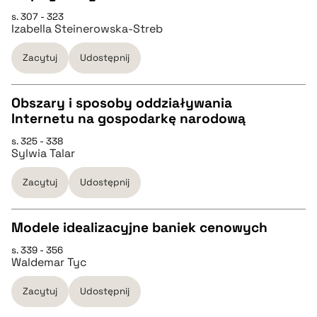
s. 307 - 323
Izabella Steinerowska-Streb
pobierz cytat
Zacytuj
Udostępnij
BIBTEX
Obszary i sposoby oddziaływania
pobierz cytat
Internetu na gospodarkę narodową
CZYSTY TEKST
s. 325 - 338
Sylwia Talar
pobierz cytat
Zacytuj
Udostępnij
BIBTEX
Modele idealizacyjne baniek cenowych
s. 339 - 356
pobierz cytat
CZYSTY TEKST
Waldemar Tyc
Zacytuj
Udostępnij
pobierz cytat