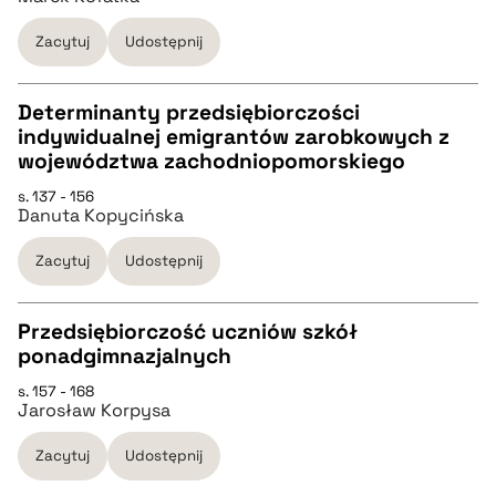
pobierz cytat
Zacytuj
Udostępnij
BIBTEX
Determinanty przedsiębiorczości
indywidualnej emigrantów zarobkowych z
pobierz cytat
CZYSTY TEKST
województwa zachodniopomorskiego
s. 137 - 156
Danuta Kopycińska
pobierz cytat
Zacytuj
Udostępnij
BIBTEX
Przedsiębiorczość uczniów szkół
pobierz cytat
ponadgimnazjalnych
CZYSTY TEKST
s. 157 - 168
Jarosław Korpysa
pobierz cytat
Zacytuj
Udostępnij