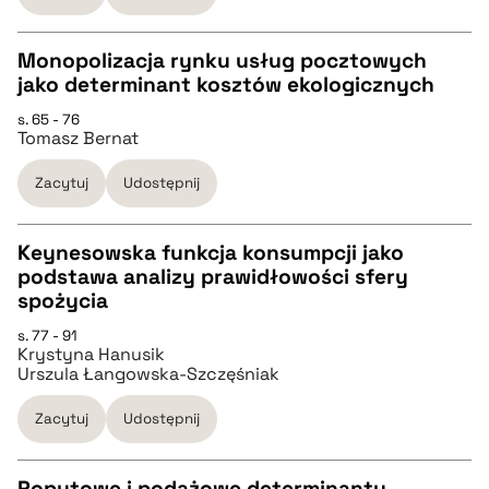
BIBTEX
Monopolizacja rynku usług pocztowych
jako determinant kosztów ekologicznych
CZYSTY TEKST
pobierz cytat
s. 65 - 76
Tomasz Bernat
pobierz cytat
Zacytuj
Udostępnij
BIBTEX
Keynesowska funkcja konsumpcji jako
podstawa analizy prawidłowości sfery
pobierz cytat
CZYSTY TEKST
spożycia
s. 77 - 91
Krystyna Hanusik
pobierz cytat
Urszula Łangowska-Szczęśniak
Zacytuj
Udostępnij
BIBTEX
Popytowe i podażowe determinanty
pobierz cytat