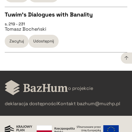
BIBTEX
Tuwim’s Dialogues with Banality
s. 219 - 231
pobierz cytat
CZYSTY TEKST
Tomasz Bocheński
Zacytuj
Udostępnij
pobierz cytat
BIBTEX
CZYSTY TEKST
pobierz cytat
o projekcie
pobierz cytat
deklaracja dostępności
Kontakt
bazhum@muzhp.pl
BIBTEX
pobierz cytat