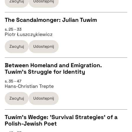
Zacytuj
Udostępnij
pobierz cytat
The Scandalmonger: Julian Tuwim
BIBTEX
s. 25 - 33
CZYSTY TEKST
Piotr Łuszczykiewicz
pobierz cytat
Zacytuj
Udostępnij
pobierz cytat
Between Homeland and Emigration.
BIBTEX
Tuwim’s Struggle for Identity
CZYSTY TEKST
s. 35 - 47
pobierz cytat
Hans-Christian Trepte
pobierz cytat
Zacytuj
Udostępnij
BIBTEX
Tuwim’s Wedge: 'Survival Strategies' of a
Polish-Jewish Poet
pobierz cytat
CZYSTY TEKST