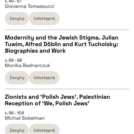
s. 49 - 67
Giovanna Tomassucci
pobierz cytat
Zacytuj
Udostępnij
BIBTEX
Modernity and the Jewish Stigma. Julian
Tuwim, Alfred Döblin and Kurt Tucholsky:
pobierz cytat
CZYSTY TEKST
Biographies and Work
s. 69 - 98
Monika Bednarczuk
pobierz cytat
Zacytuj
Udostępnij
BIBTEX
Zionists and ‘Polish Jews’. Palestinian
pobierz cytat
Reception of ‘We, Polish Jews’
CZYSTY TEKST
s. 99 - 109
Michał Sobelman
pobierz cytat
Zacytuj
Udostępnij