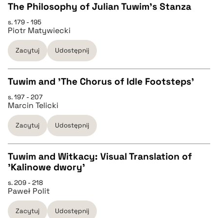
The Philosophy of Julian Tuwim’s Stanza
BIBTEX
s. 179 - 195
CZYSTY TEKST
Piotr Matywiecki
pobierz cytat
Zacytuj
Udostępnij
pobierz cytat
Tuwim and 'The Chorus of Idle Footsteps'
BIBTEX
s. 197 - 207
CZYSTY TEKST
Marcin Telicki
pobierz cytat
Zacytuj
Udostępnij
pobierz cytat
Tuwim and Witkacy: Visual Translation of
BIBTEX
'Kalinowe dwory'
CZYSTY TEKST
s. 209 - 218
pobierz cytat
Paweł Polit
pobierz cytat
Zacytuj
Udostępnij