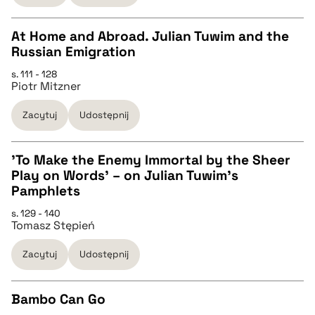
BIBTEX
At Home and Abroad. Julian Tuwim and the
Russian Emigration
pobierz cytat
CZYSTY TEKST
s. 111 - 128
Piotr Mitzner
pobierz cytat
Zacytuj
Udostępnij
BIBTEX
'To Make the Enemy Immortal by the Sheer
Play on Words' – on Julian Tuwim’s
pobierz cytat
CZYSTY TEKST
Pamphlets
s. 129 - 140
Tomasz Stępień
pobierz cytat
Zacytuj
Udostępnij
BIBTEX
Bambo Can Go
pobierz cytat