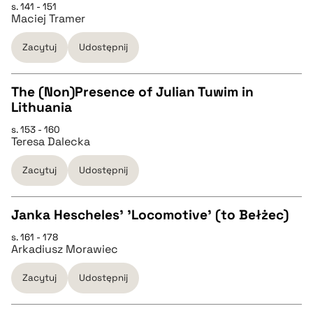
s. 141 - 151
CZYSTY TEKST
Maciej Tramer
Zacytuj
Udostępnij
pobierz cytat
The (Non)Presence of Julian Tuwim in
BIBTEX
Lithuania
CZYSTY TEKST
s. 153 - 160
pobierz cytat
Teresa Dalecka
pobierz cytat
Zacytuj
Udostępnij
BIBTEX
Janka Hescheles’ 'Locomotive' (to Bełżec)
s. 161 - 178
pobierz cytat
CZYSTY TEKST
Arkadiusz Morawiec
Zacytuj
Udostępnij
pobierz cytat