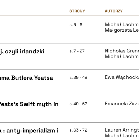
STRONY
AUTORZY
Michał Lach
s. 5 - 6
Małgorzata L
czyli irlandzki
Nicholas Gren
s. 7 - 27
Michał Lach
ama Butlera Yeatsa
Ewa Wąchock
s. 29 - 48
Yeats's Swift myth in
Emanuela Zirzo
s. 49 - 62
 : anty-imperializm i
Lauren Arring
s. 63 - 72
Michał Lach