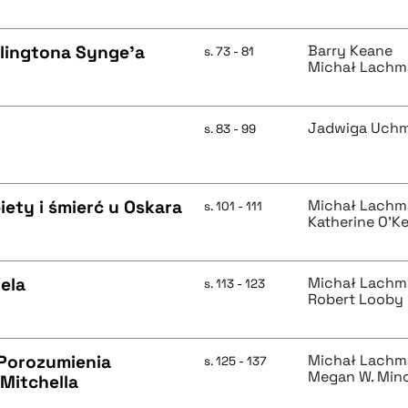
lingtona Synge'a
Barry Keane
s. 73 - 81
Michał Lach
Jadwiga Uch
s. 83 - 99
iety i śmierć u Oskara
Michał Lach
s. 101 - 111
Katherine O'K
ela
Michał Lach
s. 113 - 123
Robert Looby
 Porozumienia
Michał Lach
s. 125 - 137
Megan W. Min
Mitchella