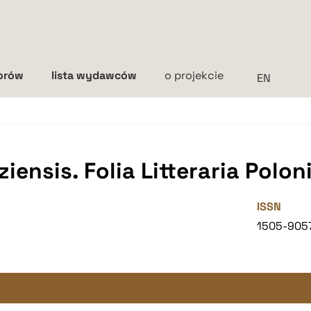
torów
lista wydawców
o projekcie
Interlinia
mała
średnia
duża
iensis. Folia Litteraria Polon
ISSN
1505-905