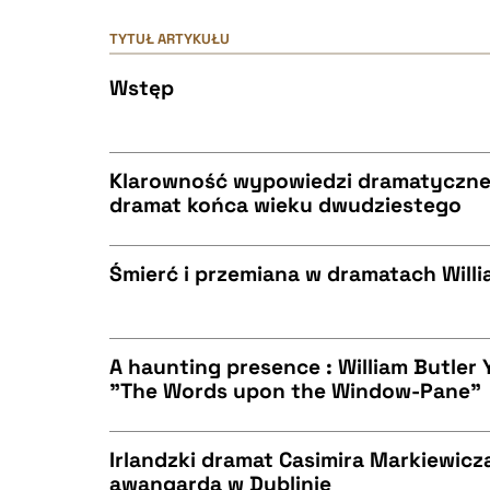
TYTUŁ ARTYKUŁU
Wstęp
Klarowność wypowiedzi dramatycznej, 
dramat końca wieku dwudziestego
CZYSTY TEKST
Śmierć i przemiana w dramatach Willi
CZYSTY TEKST
BIBTEX
A haunting presence : William Butler 
"The Words upon the Window-Pane"
CZYSTY TEKST
BIBTEX
Irlandzki dramat Casimira Markiewicza
awangarda w Dublinie