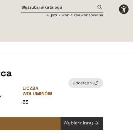
wyszukiwanie zaawansowana
Odstępy międzyliterowe
małe
średnie
duże
ica
Udostępnij
LICZBA
WOLUMINÓW
7
63
Wybierz inny