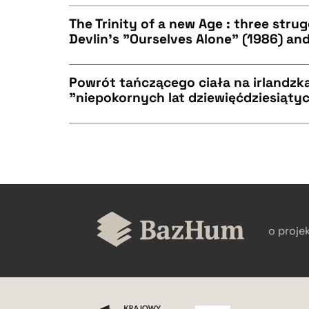
CZYSTY TEKST
BIBTEX
The Trinity of a new Age : three str
Devlin's "Ourselves Alone" (1986) and
CZYSTY TEKST
BIBTEX
Powrót tańczącego ciała na irlandzk
"niepokornych lat dziewięćdziesiąty
CZYSTY TEKST
BIBTEX
CZYSTY TEKST
BIBTEX
o proje
BIBTEX