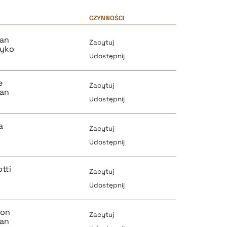
CZYNNOŚCI
man
Zacytuj
eyko
Udostępnij
e
Zacytuj
man
Udostępnij
a
Zacytuj
pobierz cytat
Udostępnij
tti
Zacytuj
pobierz cytat
Udostępnij
pobierz cytat
ton
Zacytuj
pobierz cytat
man