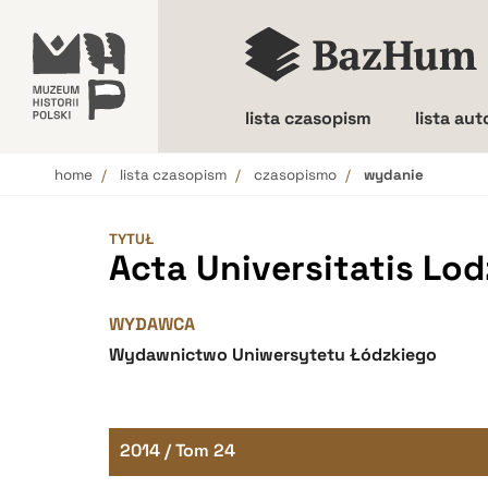
lista czasopism
lista au
home
lista czasopism
czasopismo
wydanie
Wielkość liter
TYTUŁ
Acta Universitatis Lodz
WYDAWCA
Wydawnictwo Uniwersytetu Łódzkiego
2014 / Tom 24