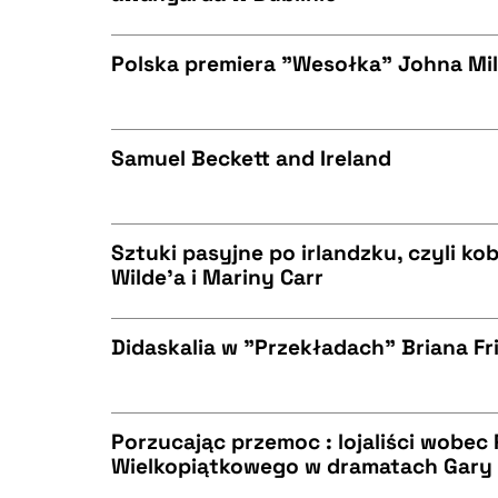
CZYSTY TEKST
BIBTEX
Polska premiera "Wesołka" Johna Mil
CZYSTY TEKST
BIBTEX
Samuel Beckett and Ireland
CZYSTY TEKST
BIBTEX
Sztuki pasyjne po irlandzku, czyli kob
Wilde'a i Mariny Carr
CZYSTY TEKST
BIBTEX
Didaskalia w "Przekładach" Briana Fri
CZYSTY TEKST
BIBTEX
Porzucając przemoc : lojaliści wobec
Wielkopiątkowego w dramatach Gary 