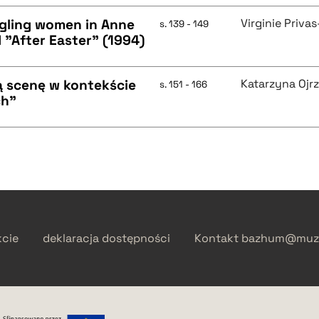
uggling women in Anne
Virginie Priva
s. 139 - 149
 "After Easter" (1994)
ą scenę w kontekście
Katarzyna Ojr
s. 151 - 166
ch"
kcie
deklaracja dostępności
Kontakt
bazhum@muzh