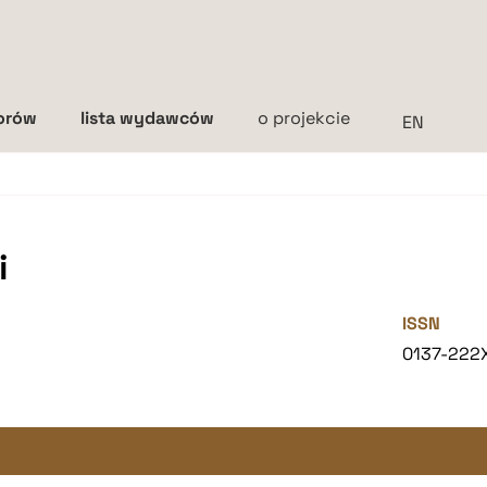
torów
lista wydawców
o projekcie
Interlinia
mała
średnia
duża
i
ISSN
0137-222