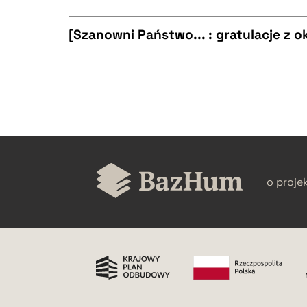
CZYSTY TEKST
BIBTEX
[Szanowni Państwo... : gratulacje z ok
CZYSTY TEKST
BIBTEX
CZYSTY TEKST
BIBTEX
o proje
BIBTEX