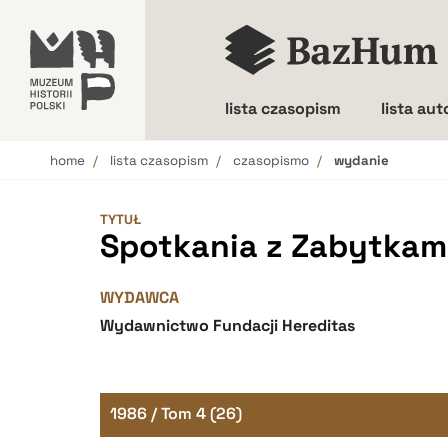
lista czasopism
lista au
home
lista czasopism
czasopismo
wydanie
Wielkość liter
TYTUŁ
Spotkania z Zabytkam
WYDAWCA
Wydawnictwo Fundacji Hereditas
1986 / Tom 4 (26)