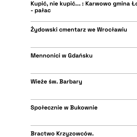
BIBTEX
Kupić, nie kupić... : Karwowo gmina Ł
- pałac
CZYSTY TEKST
BIBTEX
Żydowski cmentarz we Wrocławiu
CZYSTY TEKST
BIBTEX
Mennonici w Gdańsku
CZYSTY TEKST
BIBTEX
Wieże św. Barbary
CZYSTY TEKST
BIBTEX
Społecznie w Bukownie
CZYSTY TEKST
BIBTEX
Bractwo Krzyzowców.