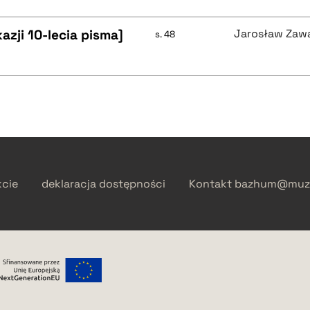
azji 10-lecia pisma]
Jarosław Zaw
s. 48
kcie
deklaracja dostępności
Kontakt
bazhum@muzh