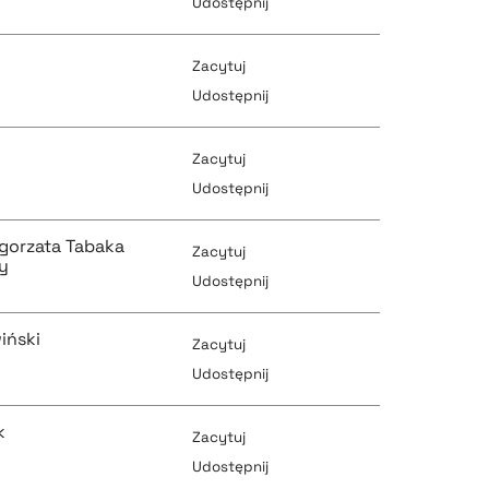
Udostępnij
pobierz cytat
Zacytuj
pobierz cytat
Udostępnij
pobierz cytat
Zacytuj
pobierz cytat
Udostępnij
pobierz cytat
gorzata Tabaka
Zacytuj
pobierz cytat
y
Udostępnij
pobierz cytat
iński
Zacytuj
pobierz cytat
Udostępnij
pobierz cytat
k
Zacytuj
pobierz cytat
Udostępnij
pobierz cytat