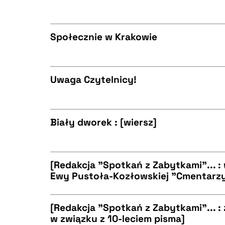
CZYSTY TEKST
BIBTEX
Społecznie w Krakowie
CZYSTY TEKST
BIBTEX
Uwaga Czytelnicy!
CZYSTY TEKST
BIBTEX
Biały dworek : [wiersz]
CZYSTY TEKST
BIBTEX
[Redakcja "Spotkań z Zabytkami"... :
Ewy Pustoła-Kozłowskiej "Cmentarz
CZYSTY TEKST
BIBTEX
[Redakcja "Spotkań z Zabytkami"... :
w związku z 10-leciem pisma]