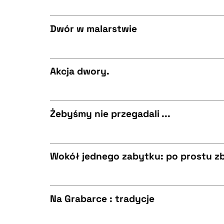
CZYSTY TEKST
BIBTEX
Dwór w malarstwie
CZYSTY TEKST
BIBTEX
Akcja dwory.
CZYSTY TEKST
BIBTEX
Żebyśmy nie przegadali ...
CZYSTY TEKST
BIBTEX
Wokół jednego zabytku: po prostu z
CZYSTY TEKST
BIBTEX
Na Grabarce : tradycje