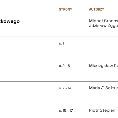
STRONY
AUTORZY
ytkowego
Michał Grado
Zdzisław Żygu
s. 1
Mieczysław K
s. 2 - 6
Maria J. Sołty
s. 7 - 14
Piotr Stępień
s. 15 - 17