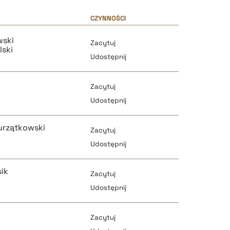
CZYNNOŚCI
wski
Zacytuj
lski
Udostępnij
Zacytuj
Udostępnij
urzątkowski
Zacytuj
pobierz cytat
Udostępnij
sik
Zacytuj
pobierz cytat
Udostępnij
pobierz cytat
Zacytuj
pobierz cytat