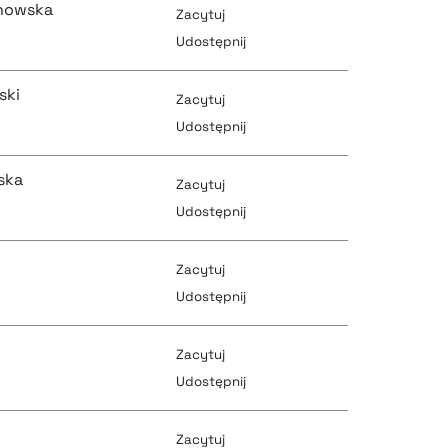
nowska
Zacytuj
pobierz cytat
Udostępnij
pobierz cytat
ski
Zacytuj
pobierz cytat
Udostępnij
pobierz cytat
ska
Zacytuj
pobierz cytat
Udostępnij
pobierz cytat
Zacytuj
pobierz cytat
Udostępnij
pobierz cytat
Zacytuj
pobierz cytat
Udostępnij
pobierz cytat
Zacytuj
pobierz cytat