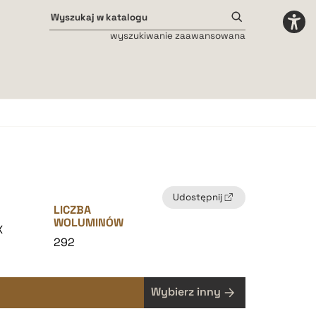
wyszukiwanie zaawansowana
Odstępy międzyliterowe
małe
średnie
duże
Udostępnij
LICZBA
WOLUMINÓW
X
292
Wybierz inny