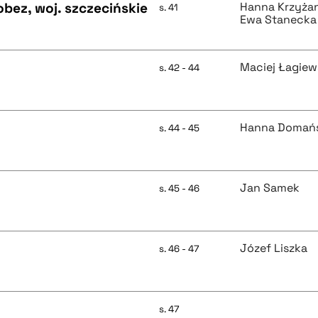
obez, woj. szczecińskie
Hanna Krzyża
s. 41
Ewa Stanecka
Maciej Łagiew
s. 42 - 44
Hanna Domań
s. 44 - 45
Jan Samek
s. 45 - 46
Józef Liszka
s. 46 - 47
s. 47