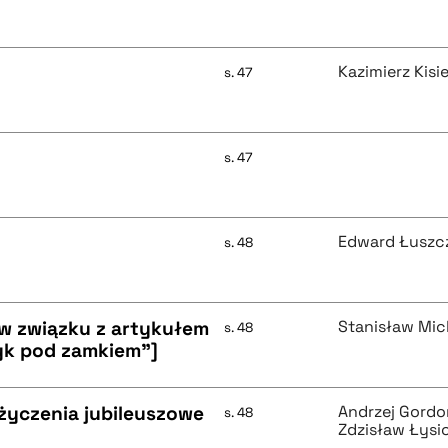
Kazimierz Kisi
s. 47
s. 47
Edward Łuszc
s. 48
 w związku z artykułem
Stanisław Mic
s. 48
yk pod zamkiem"]
 życzenia jubileuszowe
Andrzej Gordo
s. 48
Zdzisław Łysi