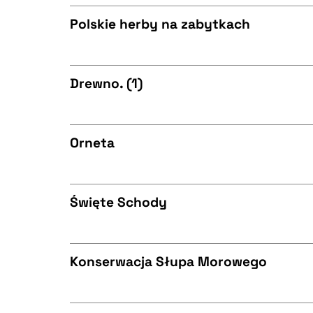
CZYSTY TEKST
BIBTEX
Polskie herby na zabytkach
CZYSTY TEKST
BIBTEX
Drewno. (1)
CZYSTY TEKST
BIBTEX
Orneta
CZYSTY TEKST
BIBTEX
Święte Schody
CZYSTY TEKST
BIBTEX
Konserwacja Słupa Morowego
CZYSTY TEKST