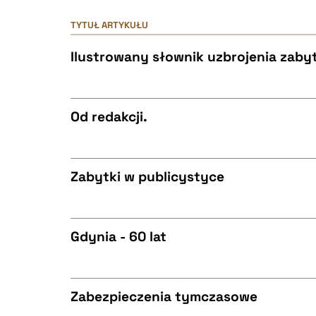
TYTUŁ ARTYKUŁU
Ilustrowany słownik uzbrojenia zab
Od redakcji.
CZYSTY TEKST
Zabytki w publicystyce
CZYSTY TEKST
BIBTEX
Gdynia - 60 lat
CZYSTY TEKST
BIBTEX
Zabezpieczenia tymczasowe