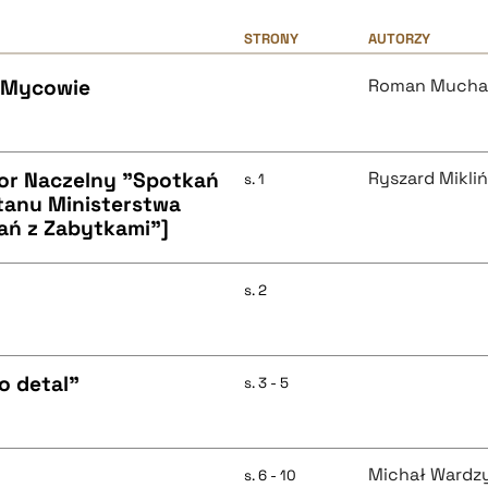
STRONY
AUTORZY
w Mycowie
Roman Much
or Naczelny "Spotkań
Ryszard Mikliń
s. 1
Stanu Ministerstwa
ań z Zabytkami"]
s. 2
o detal"
s. 3 - 5
Michał Wardz
s. 6 - 10