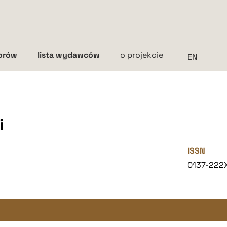
torów
lista wydawców
o projekcie
Interlinia
mała
średnia
duża
i
ISSN
0137-222