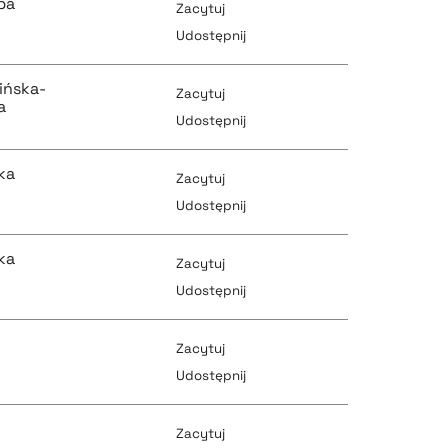
ba
Zacytuj
pobierz cytat
Udostępnij
pobierz cytat
ińska-
Zacytuj
pobierz cytat
a
Udostępnij
pobierz cytat
ka
Zacytuj
pobierz cytat
Udostępnij
pobierz cytat
ka
Zacytuj
pobierz cytat
Udostępnij
pobierz cytat
Zacytuj
pobierz cytat
Udostępnij
pobierz cytat
Zacytuj
pobierz cytat