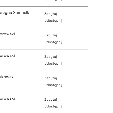
arzyna Samusik
Zacytuj
pobierz cytat
k
Udostępnij
pobierz cytat
orowski
Zacytuj
pobierz cytat
Udostępnij
pobierz cytat
orowski
Zacytuj
pobierz cytat
Udostępnij
pobierz cytat
ukowski
Zacytuj
pobierz cytat
Udostępnij
pobierz cytat
orowski
Zacytuj
pobierz cytat
Udostępnij
pobierz cytat