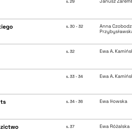
Janusz Zarem
s. 29
kiego
Anna Czobodz
s. 30 - 32
Przybysławsk
Ewa A. Kamińs
s. 32
Ewa A. Kamińs
s. 33 - 34
ts
Ewa Iłowska
s. 34 - 36
dzictwo
Ewa Różalska
s. 37