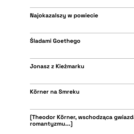
CZYSTY TEKST
BIBTEX
Najokazalszy w powiecie
CZYSTY TEKST
BIBTEX
Śladami Goethego
CZYSTY TEKST
BIBTEX
Jonasz z Kieżmarku
CZYSTY TEKST
BIBTEX
Körner na Smreku
CZYSTY TEKST
BIBTEX
[Theodor Körner, wschodząca gwiazd
romantyzmu...]
CZYSTY TEKST