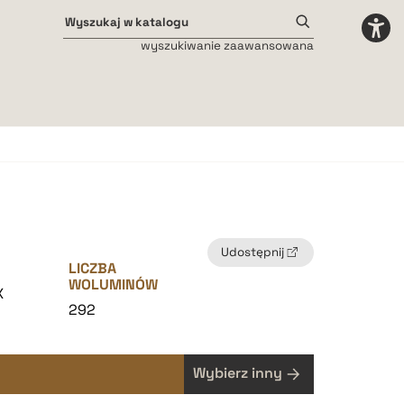
wyszukiwanie zaawansowana
Odstępy międzyliterowe
małe
średnie
duże
Udostępnij
LICZBA
WOLUMINÓW
X
292
Wybierz inny