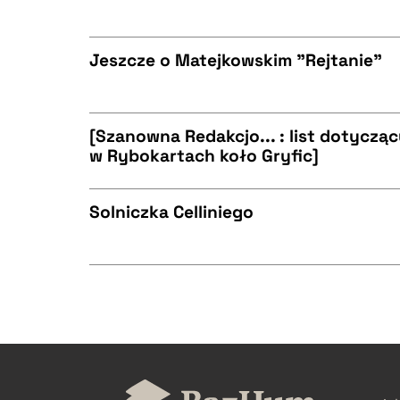
CZYSTY TEKST
BIBTEX
Jeszcze o Matejkowskim "Rejtanie"
CZYSTY TEKST
BIBTEX
[Szanowna Redakcjo... : list dotyczą
w Rybokartach koło Gryfic]
CZYSTY TEKST
BIBTEX
Solniczka Celliniego
CZYSTY TEKST
BIBTEX
CZYSTY TEKST
BIBTEX