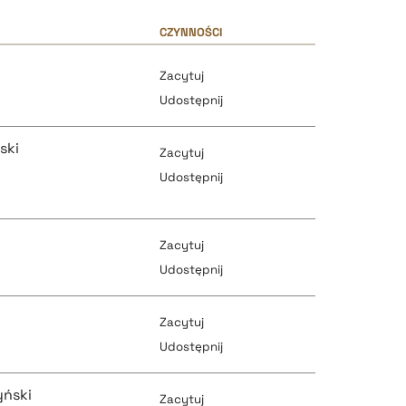
CZYNNOŚCI
a
Zacytuj
Udostępnij
ski
Zacytuj
Udostępnij
pobierz cytat
Zacytuj
Udostępnij
Zacytuj
pobierz cytat
pobierz cytat
Udostępnij
yński
Zacytuj
pobierz cytat