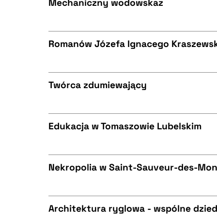
Mechaniczny wodowskaz
CZYSTY TEKST
BIBTEX
Romanów Józefa Ignacego Kraszews
CZYSTY TEKST
BIBTEX
Twórca zdumiewający
CZYSTY TEKST
BIBTEX
Edukacja w Tomaszowie Lubelskim
CZYSTY TEKST
BIBTEX
Nekropolia w Saint-Sauveur-des-Mon
CZYSTY TEKST
BIBTEX
Architektura ryglowa - wspólne dzie