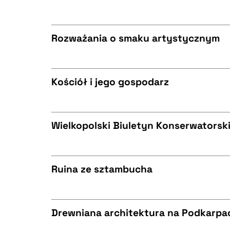
CZYSTY TEKST
BIBTEX
Rozważania o smaku artystycznym
CZYSTY TEKST
BIBTEX
Kościół i jego gospodarz
CZYSTY TEKST
BIBTEX
Wielkopolski Biuletyn Konserwatorsk
CZYSTY TEKST
BIBTEX
Ruina ze sztambucha
CZYSTY TEKST
BIBTEX
Drewniana architektura na Podkarpa