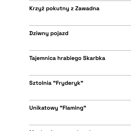
BIBTEX
Krzyż pokutny z Zawadna
CZYSTY TEKST
BIBTEX
Dziwny pojazd
CZYSTY TEKST
BIBTEX
Tajemnica hrabiego Skarbka
CZYSTY TEKST
BIBTEX
Sztolnia "Fryderyk"
CZYSTY TEKST
BIBTEX
Unikatowy "Flaming"
CZYSTY TEKST
BIBTEX