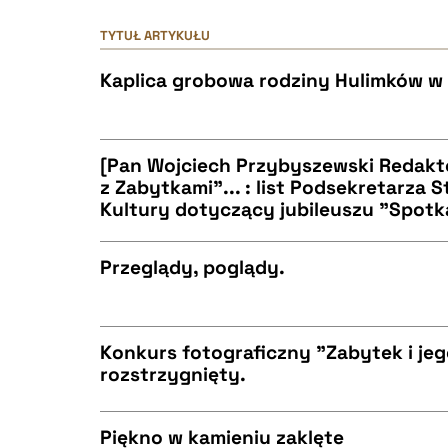
TYTUŁ ARTYKUŁU
Kaplica grobowa rodziny Hulimków 
[Pan Wojciech Przybyszewski Redakt
z Zabytkami"... : list Podsekretarza 
Kultury dotyczący jubileuszu "Spotk
CZYSTY TEKST
Przeglądy, poglądy.
CZYSTY TEKST
BIBTEX
Konkurs fotograficzny "Zabytek i jeg
rozstrzygnięty.
CZYSTY TEKST
BIBTEX
Piękno w kamieniu zaklęte