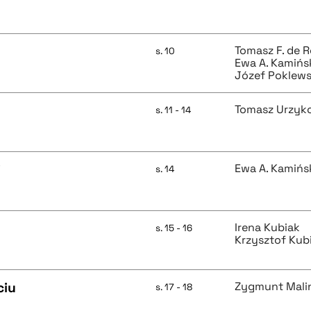
Tomasz F. de 
s. 10
Ewa A. Kamińs
Józef Poklews
Tomasz Urzyk
s. 11 - 14
i
Ewa A. Kamińs
s. 14
Irena Kubiak
s. 15 - 16
Krzysztof Kub
ciu
Zygmunt Mali
s. 17 - 18