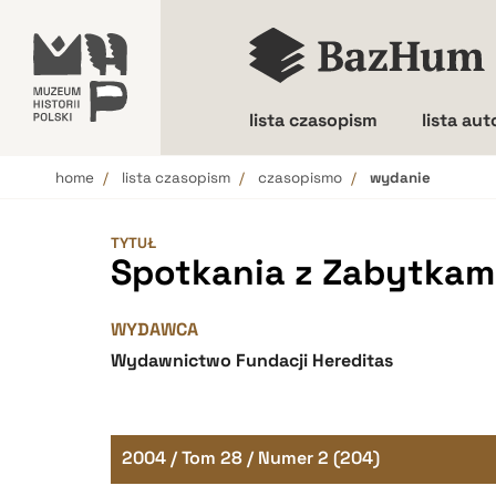
lista czasopism
lista au
home
lista czasopism
czasopismo
wydanie
Wielkość liter
TYTUŁ
Spotkania z Zabytkam
WYDAWCA
Wydawnictwo Fundacji Hereditas
2004 / Tom 28 / Numer 2 (204)