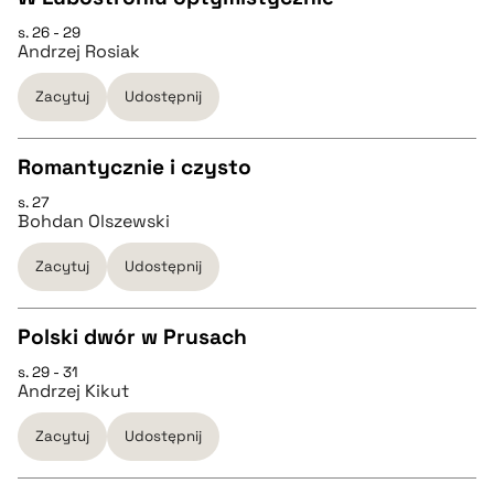
BIBTEX
s. 26 - 29
CZYSTY TEKST
Andrzej Rosiak
pobierz cytat
Zacytuj
Udostępnij
pobierz cytat
Romantycznie i czysto
BIBTEX
s. 27
CZYSTY TEKST
Bohdan Olszewski
pobierz cytat
Zacytuj
Udostępnij
pobierz cytat
Polski dwór w Prusach
BIBTEX
s. 29 - 31
CZYSTY TEKST
Andrzej Kikut
pobierz cytat
Zacytuj
Udostępnij
pobierz cytat