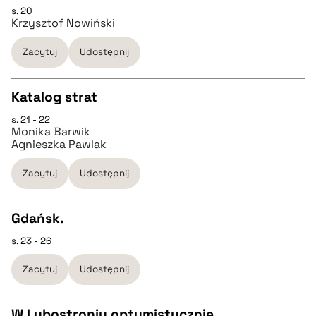
s. 20
CZYSTY TEKST
Krzysztof Nowiński
pobierz cytat
Zacytuj
Udostępnij
pobierz cytat
Katalog strat
BIBTEX
s. 21 - 22
CZYSTY TEKST
Monika Barwik
pobierz cytat
Agnieszka Pawlak
pobierz cytat
Zacytuj
Udostępnij
BIBTEX
Gdańsk.
s. 23 - 26
CZYSTY TEKST
pobierz cytat
Zacytuj
Udostępnij
pobierz cytat
W Lubostroniu optymistycznie