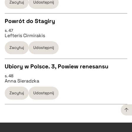
Zacytuj
Udostępnij
pobierz cytat
Powrót do Stagiry
BIBTEX
s. 47
CZYSTY TEKST
Lefteris Cirmirakis
pobierz cytat
Zacytuj
Udostępnij
pobierz cytat
Ubiory w Polsce. 3, Powiew renesansu
BIBTEX
s. 48
CZYSTY TEKST
Anna Sieradzka
pobierz cytat
Zacytuj
Udostępnij
pobierz cytat
BIBTEX
CZYSTY TEKST
pobierz cytat