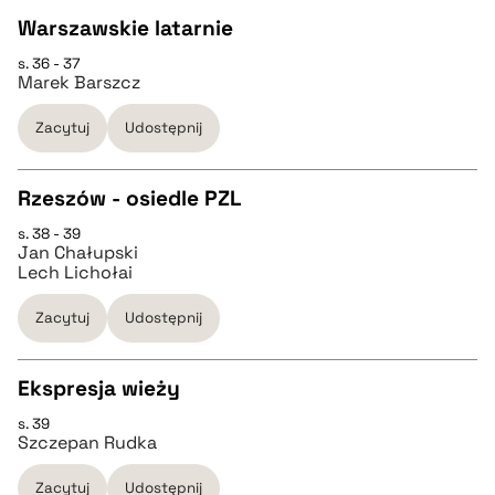
Warszawskie latarnie
BIBTEX
s. 36 - 37
CZYSTY TEKST
Marek Barszcz
pobierz cytat
Zacytuj
Udostępnij
pobierz cytat
Rzeszów - osiedle PZL
BIBTEX
s. 38 - 39
CZYSTY TEKST
Jan Chałupski
pobierz cytat
Lech Lichołai
pobierz cytat
Zacytuj
Udostępnij
BIBTEX
Ekspresja wieży
s. 39
CZYSTY TEKST
pobierz cytat
Szczepan Rudka
Zacytuj
Udostępnij
pobierz cytat