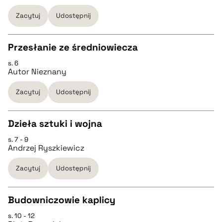
pobierz cytat
Zacytuj
Udostępnij
pobierz cytat
Przesłanie ze średniowiecza
BIBTEX
s. 6
CZYSTY TEKST
Autor Nieznany
pobierz cytat
Zacytuj
Udostępnij
pobierz cytat
Dzieła sztuki i wojna
BIBTEX
s. 7 - 9
CZYSTY TEKST
Andrzej Ryszkiewicz
pobierz cytat
Zacytuj
Udostępnij
pobierz cytat
Budowniczowie kaplicy
BIBTEX
s. 10 - 12
CZYSTY TEKST