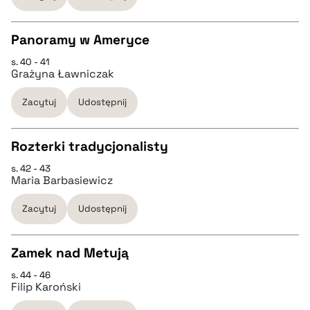
Panoramy w Ameryce
BIBTEX
s. 40 - 41
CZYSTY TEKST
Grażyna Ławniczak
pobierz cytat
Zacytuj
Udostępnij
pobierz cytat
Rozterki tradycjonalisty
BIBTEX
s. 42 - 43
CZYSTY TEKST
Maria Barbasiewicz
pobierz cytat
Zacytuj
Udostępnij
pobierz cytat
Zamek nad Metują
BIBTEX
s. 44 - 46
CZYSTY TEKST
Filip Karoński
pobierz cytat