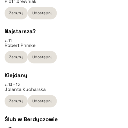
Piotr Drewniak
pobierz cytat
Zacytuj
Udostępnij
pobierz cytat
Najstarsza?
BIBTEX
s. 11
CZYSTY TEKST
Robert Primke
pobierz cytat
Zacytuj
Udostępnij
pobierz cytat
Kiejdany
BIBTEX
s. 13 - 15
CZYSTY TEKST
Jolanta Kucharska
pobierz cytat
Zacytuj
Udostępnij
pobierz cytat
Ślub w Berdyczowie
BIBTEX