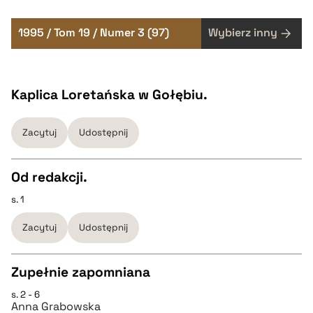
1995 / Tom 19 / Numer 3 (97)
Wybierz inny
Kaplica Loretańska w Gołębiu.
Zacytuj
Udostępnij
Od redakcji.
s. 1
CZYSTY TEKST
Zacytuj
Udostępnij
pobierz cytat
Zupełnie zapomniana
BIBTEX
s. 2 - 6
CZYSTY TEKST
Anna Grabowska