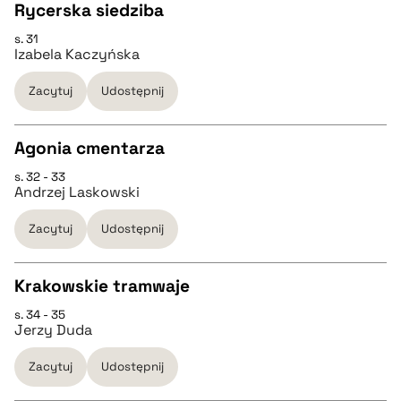
Rycerska siedziba
BIBTEX
s. 31
CZYSTY TEKST
Izabela Kaczyńska
pobierz cytat
Zacytuj
Udostępnij
pobierz cytat
Agonia cmentarza
BIBTEX
s. 32 - 33
CZYSTY TEKST
Andrzej Laskowski
pobierz cytat
Zacytuj
Udostępnij
pobierz cytat
Krakowskie tramwaje
BIBTEX
s. 34 - 35
CZYSTY TEKST
Jerzy Duda
pobierz cytat
Zacytuj
Udostępnij
pobierz cytat