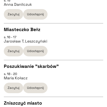
s. 15
CZYSTY TEKST
Anna Danilczuk
pobierz cytat
Zacytuj
Udostępnij
pobierz cytat
Miasteczko Bełz
BIBTEX
s. 16 - 17
CZYSTY TEKST
Jarosław T. Leszczyński
pobierz cytat
Zacytuj
Udostępnij
pobierz cytat
Poszukiwanie "skarbów"
BIBTEX
s. 18 - 20
CZYSTY TEKST
Maria Kołacz
pobierz cytat
Zacytuj
Udostępnij
pobierz cytat
Zniszczyć miasto
BIBTEX