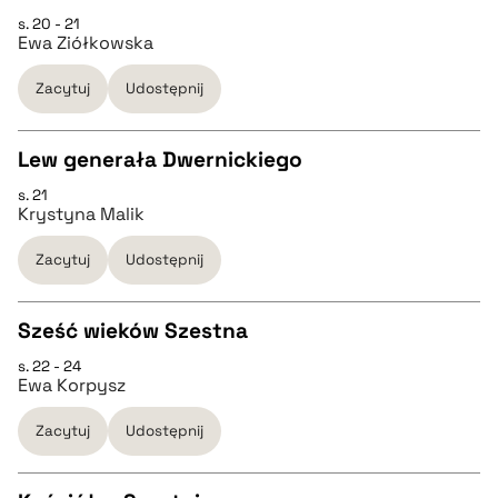
s. 20 - 21
pobierz cytat
CZYSTY TEKST
Ewa Ziółkowska
Zacytuj
Udostępnij
pobierz cytat
Lew generała Dwernickiego
BIBTEX
s. 21
CZYSTY TEKST
Krystyna Malik
pobierz cytat
Zacytuj
Udostępnij
pobierz cytat
Sześć wieków Szestna
BIBTEX
s. 22 - 24
CZYSTY TEKST
Ewa Korpysz
pobierz cytat
Zacytuj
Udostępnij
pobierz cytat