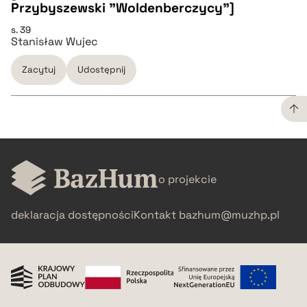
Przybyszewski "Woldenberczycy"]
pobierz cytat
CZYSTY TEKST
s. 39
Stanisław Wujec
pobierz cytat
Zacytuj
Udostępnij
BIBTEX
pobierz cytat
CZYSTY TEKST
o projekcie
pobierz cytat
deklaracja dostępności
Kontakt
bazhum@muzhp.pl
BIBTEX
pobierz cytat