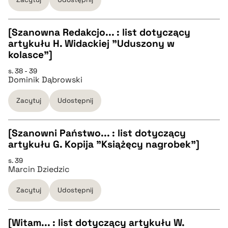
BIBTEX
[Szanowna Redakcjo... : list dotyczący
artykułu H. Widackiej "Uduszony w
CZYSTY TEKST
kolasce"]
pobierz cytat
s. 38 - 39
Dominik Dąbrowski
pobierz cytat
Zacytuj
Udostępnij
BIBTEX
[Szanowni Państwo... : list dotyczący
pobierz cytat
artykułu G. Kopija "Książęcy nagrobek"]
CZYSTY TEKST
s. 39
Marcin Dziedzic
pobierz cytat
Zacytuj
Udostępnij
BIBTEX
[Witam... : list dotyczący artykułu W.