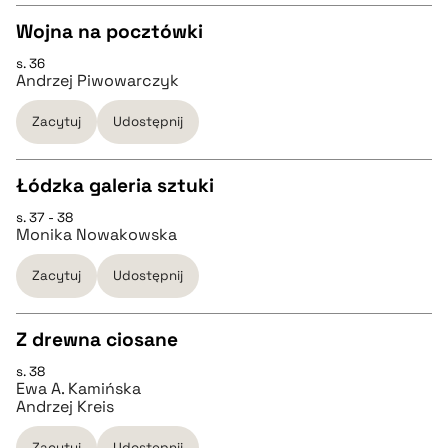
Wojna na pocztówki
BIBTEX
s. 36
CZYSTY TEKST
Andrzej Piwowarczyk
pobierz cytat
Zacytuj
Udostępnij
pobierz cytat
Łódzka galeria sztuki
BIBTEX
s. 37 - 38
CZYSTY TEKST
Monika Nowakowska
pobierz cytat
Zacytuj
Udostępnij
pobierz cytat
Z drewna ciosane
BIBTEX
s. 38
CZYSTY TEKST
Ewa A. Kamińska
pobierz cytat
Andrzej Kreis
pobierz cytat
Zacytuj
Udostępnij