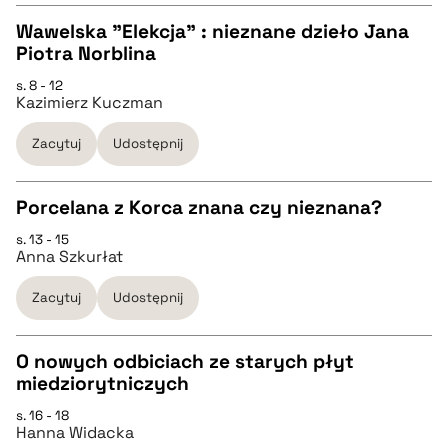
Wawelska "Elekcja" : nieznane dzieło Jana
pobierz cytat
Piotra Norblina
CZYSTY TEKST
s. 8 - 12
Kazimierz Kuczman
pobierz cytat
Zacytuj
Udostępnij
BIBTEX
Porcelana z Korca znana czy nieznana?
s. 13 - 15
pobierz cytat
CZYSTY TEKST
Anna Szkurłat
Zacytuj
Udostępnij
pobierz cytat
O nowych odbiciach ze starych płyt
BIBTEX
miedziorytniczych
CZYSTY TEKST
s. 16 - 18
pobierz cytat
Hanna Widacka