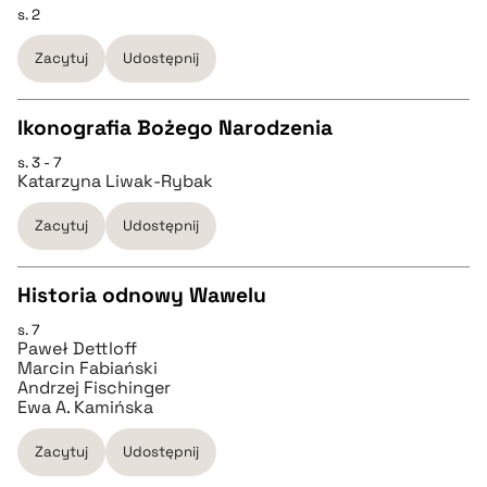
s. 2
CZYSTY TEKST
pobierz cytat
Zacytuj
Udostępnij
pobierz cytat
Ikonografia Bożego Narodzenia
BIBTEX
s. 3 - 7
CZYSTY TEKST
Katarzyna Liwak-Rybak
pobierz cytat
Zacytuj
Udostępnij
pobierz cytat
Historia odnowy Wawelu
BIBTEX
s. 7
CZYSTY TEKST
Paweł Dettloff
pobierz cytat
Marcin Fabiański
Andrzej Fischinger
pobierz cytat
Ewa A. Kamińska
Zacytuj
Udostępnij
BIBTEX