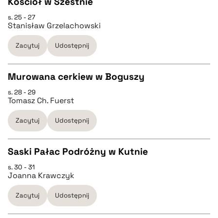
Kościół w Szestnie
BIBTEX
s. 25 - 27
CZYSTY TEKST
Stanisław Grzelachowski
pobierz cytat
Zacytuj
Udostępnij
pobierz cytat
Murowana cerkiew w Boguszy
BIBTEX
s. 28 - 29
CZYSTY TEKST
Tomasz Ch. Fuerst
pobierz cytat
Zacytuj
Udostępnij
pobierz cytat
Saski Pałac Podróżny w Kutnie
BIBTEX
s. 30 - 31
CZYSTY TEKST
Joanna Krawczyk
pobierz cytat
Zacytuj
Udostępnij
pobierz cytat