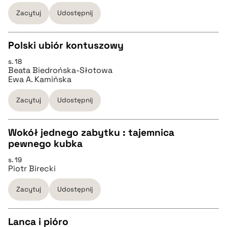
pobierz cytat
Zacytuj
Udostępnij
BIBTEX
Polski ubiór kontuszowy
s. 18
pobierz cytat
CZYSTY TEKST
Beata Biedrońska-Słotowa
Ewa A. Kamińska
pobierz cytat
Zacytuj
Udostępnij
BIBTEX
Wokół jednego zabytku : tajemnica
pewnego kubka
CZYSTY TEKST
pobierz cytat
s. 19
Piotr Birecki
pobierz cytat
Zacytuj
Udostępnij
BIBTEX
Lanca i pióro