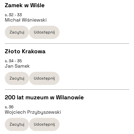
Zamek w Wiśle
BIBTEX
s. 32 - 33
CZYSTY TEKST
Michał Wiśniewski
pobierz cytat
Zacytuj
Udostępnij
pobierz cytat
Złoto Krakowa
BIBTEX
s. 34 - 35
CZYSTY TEKST
Jan Samek
pobierz cytat
Zacytuj
Udostępnij
pobierz cytat
200 lat muzeum w Wilanowie
BIBTEX
s. 36
CZYSTY TEKST
Wojciech Przybyszewski
pobierz cytat
Zacytuj
Udostępnij
pobierz cytat