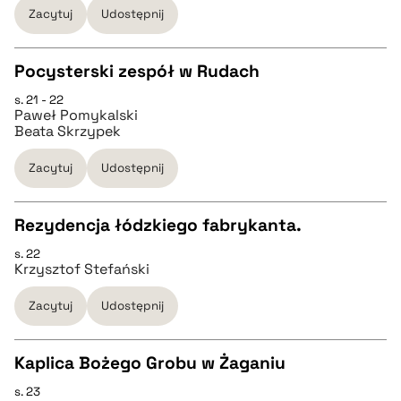
Zacytuj
Udostępnij
pobierz cytat
Pocysterski zespół w Rudach
BIBTEX
s. 21 - 22
CZYSTY TEKST
Paweł Pomykalski
pobierz cytat
Beata Skrzypek
pobierz cytat
Zacytuj
Udostępnij
BIBTEX
Rezydencja łódzkiego fabrykanta.
s. 22
CZYSTY TEKST
pobierz cytat
Krzysztof Stefański
Zacytuj
Udostępnij
pobierz cytat
Kaplica Bożego Grobu w Żaganiu
BIBTEX
s. 23
CZYSTY TEKST