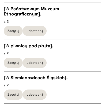
[W Państwowym Muzeum
Etnograficznym].
BIBTEX
CZYSTY TEKST
s. 2
pobierz cytat
Zacytuj
Udostępnij
pobierz cytat
[W piwnicy pod płytą].
BIBTEX
s. 2
CZYSTY TEKST
pobierz cytat
Zacytuj
Udostępnij
pobierz cytat
[W Siemianowicach Śląskich].
BIBTEX
s. 2
CZYSTY TEKST
Zacytuj
Udostępnij
pobierz cytat
pobierz cytat