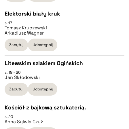
BIBTEX
Elektorski biały kruk
pobierz cytat
s. 17
CZYSTY TEKST
Tomasz Kruczewski
Arkadiusz Wagner
pobierz cytat
Zacytuj
Udostępnij
BIBTEX
Litewskim szlakiem Ogińskich
s. 18 - 20
CZYSTY TEKST
pobierz cytat
Jan Skłodowski
Zacytuj
Udostępnij
pobierz cytat
Kościół z bajkową sztukaterią.
BIBTEX
s. 20
CZYSTY TEKST
Anna Sylwia Czyż
pobierz cytat