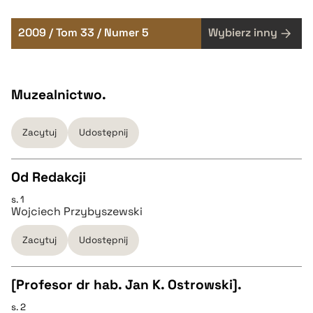
2009 / Tom 33 / Numer 5
Wybierz inny
Muzealnictwo.
Zacytuj
Udostępnij
Od Redakcji
s. 1
CZYSTY TEKST
Wojciech Przybyszewski
Zacytuj
Udostępnij
pobierz cytat
[Profesor dr hab. Jan K. Ostrowski].
BIBTEX
s. 2
CZYSTY TEKST