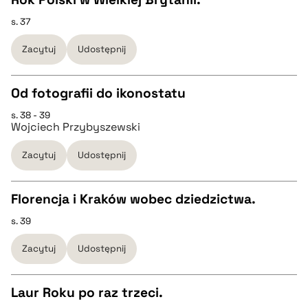
s. 37
CZYSTY TEKST
pobierz cytat
Zacytuj
Udostępnij
pobierz cytat
Od fotografii do ikonostatu
BIBTEX
s. 38 - 39
CZYSTY TEKST
Wojciech Przybyszewski
pobierz cytat
Zacytuj
Udostępnij
pobierz cytat
Florencja i Kraków wobec dziedzictwa.
BIBTEX
s. 39
CZYSTY TEKST
pobierz cytat
Zacytuj
Udostępnij
pobierz cytat
Laur Roku po raz trzeci.
BIBTEX