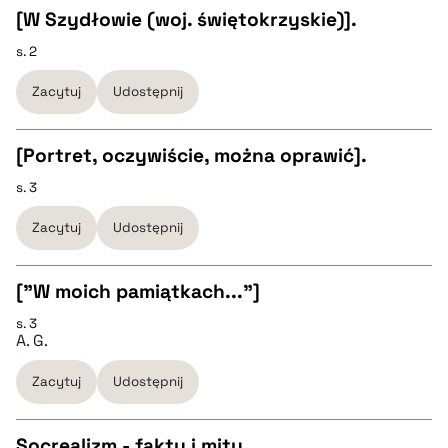
[W Szydłowie (woj. świętokrzyskie)].
BIBTEX
s. 2
CZYSTY TEKST
Zacytuj
Udostępnij
pobierz cytat
pobierz cytat
[Portret, oczywiście, można oprawić].
BIBTEX
s. 3
CZYSTY TEKST
Zacytuj
Udostępnij
pobierz cytat
pobierz cytat
["W moich pamiątkach..."]
BIBTEX
s. 3
CZYSTY TEKST
A. G.
pobierz cytat
Zacytuj
Udostępnij
pobierz cytat
Socrealizm - fakty i mity