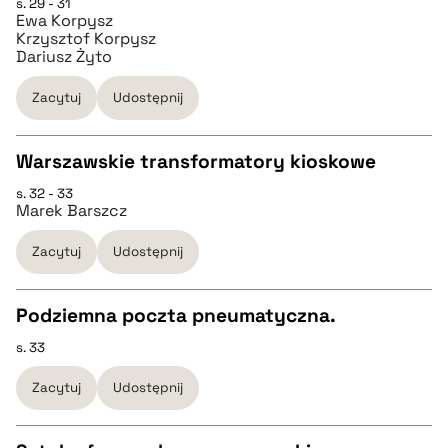
s. 29 - 31
CZYSTY TEKST
Ewa Korpysz
pobierz cytat
Krzysztof Korpysz
Dariusz Żyto
pobierz cytat
Zacytuj
Udostępnij
BIBTEX
Warszawskie transformatory kioskowe
pobierz cytat
s. 32 - 33
CZYSTY TEKST
Marek Barszcz
Zacytuj
Udostępnij
pobierz cytat
Podziemna poczta pneumatyczna.
BIBTEX
s. 33
CZYSTY TEKST
pobierz cytat
Zacytuj
Udostępnij
pobierz cytat