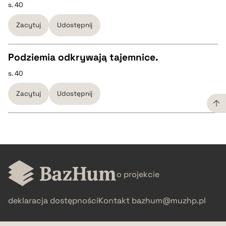
s. 40
CZYSTY TEKST
Zacytuj
Udostępnij
pobierz cytat
pobierz cytat
Podziemia odkrywają tajemnice.
BIBTEX
s. 40
CZYSTY TEKST
Zacytuj
Udostępnij
pobierz cytat
pobierz cytat
BIBTEX
CZYSTY TEKST
pobierz cytat
o projekcie
pobierz cytat
deklaracja dostępności
Kontakt
bazhum@muzhp.pl
BIBTEX