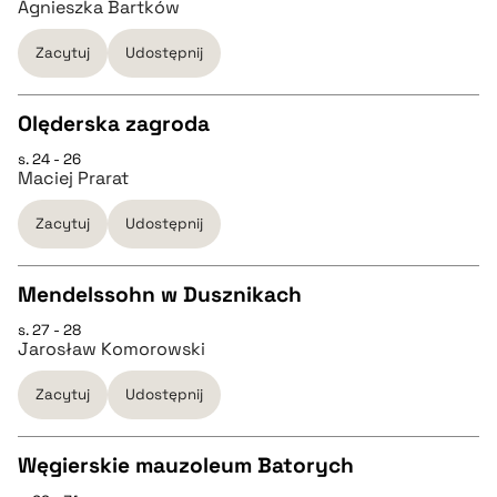
Agnieszka Bartków
pobierz cytat
Zacytuj
Udostępnij
pobierz cytat
Olęderska zagroda
BIBTEX
s. 24 - 26
CZYSTY TEKST
Maciej Prarat
pobierz cytat
Zacytuj
Udostępnij
pobierz cytat
Mendelssohn w Dusznikach
BIBTEX
s. 27 - 28
CZYSTY TEKST
Jarosław Komorowski
pobierz cytat
Zacytuj
Udostępnij
pobierz cytat
Węgierskie mauzoleum Batorych
BIBTEX