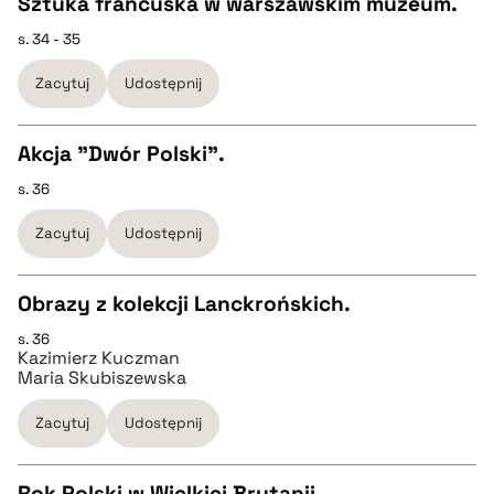
Sztuka francuska w warszawskim muzeum.
BIBTEX
s. 34 - 35
CZYSTY TEKST
Zacytuj
Udostępnij
pobierz cytat
pobierz cytat
Akcja "Dwór Polski".
BIBTEX
s. 36
CZYSTY TEKST
Zacytuj
Udostępnij
pobierz cytat
pobierz cytat
Obrazy z kolekcji Lanckrońskich.
BIBTEX
s. 36
CZYSTY TEKST
Kazimierz Kuczman
Maria Skubiszewska
pobierz cytat
pobierz cytat
Zacytuj
Udostępnij
BIBTEX
Rok Polski w Wielkiej Brytanii.