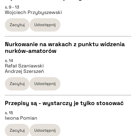
s. 9 - 13
CZYSTY TEKST
pobierz cytat
Wojciech Przybyszewski
Zacytuj
Udostępnij
pobierz cytat
Nurkowanie na wrakach z punktu widzenia
BIBTEX
nurków-amatorów
CZYSTY TEKST
s. 14
pobierz cytat
Rafał Szaniawski
Andrzej Szerszeń
pobierz cytat
Zacytuj
Udostępnij
BIBTEX
Przepisy są - wystarczy je tylko stosować
pobierz cytat
s. 15
CZYSTY TEKST
Iwona Pomian
Zacytuj
Udostępnij
pobierz cytat