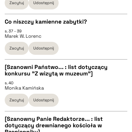
Zacytuj
Udostępnij
pobierz cytat
Co niszczy kamienne zabytki?
BIBTEX
s. 37 - 39
CZYSTY TEKST
Marek W. Lorenc
pobierz cytat
Zacytuj
Udostępnij
pobierz cytat
[Szanowni Państwo... : list dotyczący
BIBTEX
konkursu "Z wizytą w muzeum"]
CZYSTY TEKST
s. 40
pobierz cytat
Monika Kamińska
pobierz cytat
Zacytuj
Udostępnij
BIBTEX
[Szanowny Panie Redaktorze... : list
dotyczący drewnianego kościoła w
pobierz cytat
CZYSTY TEKST
Rzepienniku]