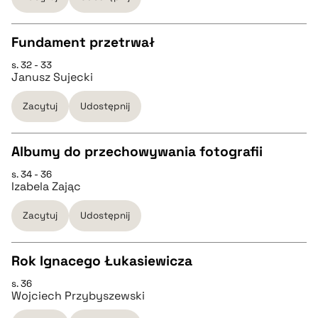
BIBTEX
Fundament przetrwał
pobierz cytat
s. 32 - 33
CZYSTY TEKST
Janusz Sujecki
Zacytuj
Udostępnij
pobierz cytat
Albumy do przechowywania fotografii
BIBTEX
s. 34 - 36
CZYSTY TEKST
Izabela Zając
pobierz cytat
Zacytuj
Udostępnij
pobierz cytat
Rok Ignacego Łukasiewicza
BIBTEX
s. 36
CZYSTY TEKST
Wojciech Przybyszewski
pobierz cytat