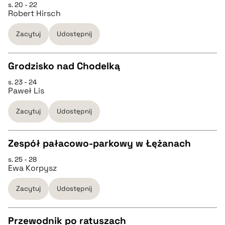
s. 20 - 22
CZYSTY TEKST
Robert Hirsch
Zacytuj
Udostępnij
pobierz cytat
Grodzisko nad Chodelką
BIBTEX
s. 23 - 24
CZYSTY TEKST
Paweł Lis
pobierz cytat
Zacytuj
Udostępnij
pobierz cytat
Zespół pałacowo-parkowy w Łężanach
BIBTEX
s. 25 - 28
CZYSTY TEKST
Ewa Korpysz
pobierz cytat
Zacytuj
Udostępnij
pobierz cytat
Przewodnik po ratuszach
BIBTEX