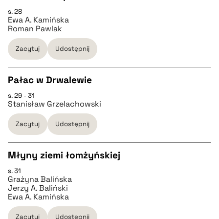
s. 28
CZYSTY TEKST
Ewa A. Kamińska
pobierz cytat
Roman Pawlak
pobierz cytat
Zacytuj
Udostępnij
BIBTEX
Pałac w Drwalewie
s. 29 - 31
CZYSTY TEKST
pobierz cytat
Stanisław Grzelachowski
Zacytuj
Udostępnij
pobierz cytat
Młyny ziemi łomżyńskiej
BIBTEX
s. 31
CZYSTY TEKST
Grażyna Balińska
pobierz cytat
Jerzy A. Baliński
Ewa A. Kamińska
pobierz cytat
Zacytuj
Udostępnij