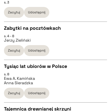
s. 3
CZYSTY TEKST
Zacytuj
Udostępnij
pobierz cytat
pobierz cytat
Zabytki na pocztówkach
BIBTEX
s. 4 - 8
CZYSTY TEKST
Jerzy Zieliński
pobierz cytat
Zacytuj
Udostępnij
pobierz cytat
Tysiąc lat ubiorów w Polsce
BIBTEX
s. 8
CZYSTY TEKST
Ewa A. Kamińska
pobierz cytat
Anna Sieradzka
pobierz cytat
Zacytuj
Udostępnij
BIBTEX
Tajemnica drewnianej skrzyni