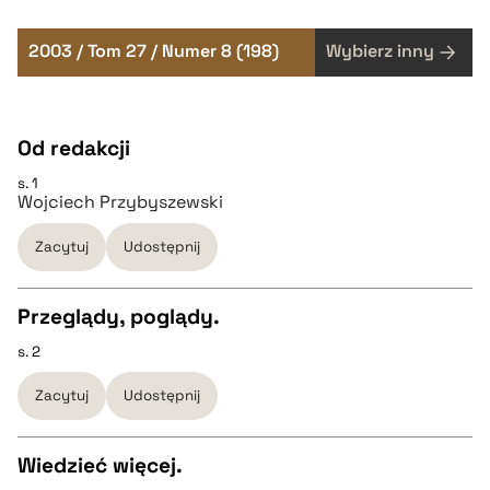
2003 / Tom 27 / Numer 8 (198)
Wybierz inny
Od redakcji
s. 1
Wojciech Przybyszewski
Zacytuj
Udostępnij
Przeglądy, poglądy.
s. 2
CZYSTY TEKST
Zacytuj
Udostępnij
pobierz cytat
Wiedzieć więcej.
BIBTEX