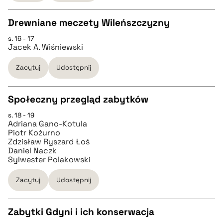
Drewniane meczety Wileńszczyzny
BIBTEX
s. 16 - 17
CZYSTY TEKST
Jacek A. Wiśniewski
pobierz cytat
Zacytuj
Udostępnij
pobierz cytat
Społeczny przegląd zabytków
BIBTEX
s. 18 - 19
CZYSTY TEKST
Adriana Gano-Kotula
pobierz cytat
Piotr Kożurno
Zdzisław Ryszard Łoś
pobierz cytat
Daniel Naczk
Sylwester Polakowski
BIBTEX
Zacytuj
Udostępnij
pobierz cytat
Zabytki Gdyni i ich konserwacja