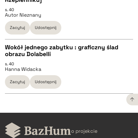
s. 40
Autor Nieznany
pobierz cytat
Zacytuj
Udostępnij
BIBTEX
Wokół jednego zabytku : graficzny ślad
pobierz cytat
obrazu Dolabelli
CZYSTY TEKST
s. 40
Hanna Widacka
pobierz cytat
Zacytuj
Udostępnij
BIBTEX
pobierz cytat
CZYSTY TEKST
o projekcie
pobierz cytat