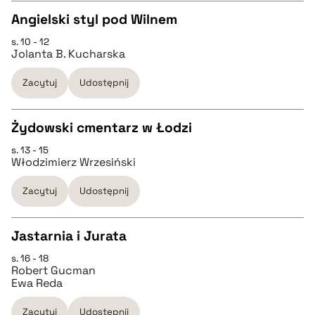
Angielski styl pod Wilnem
BIBTEX
s. 10 - 12
CZYSTY TEKST
Jolanta B. Kucharska
pobierz cytat
Zacytuj
Udostępnij
pobierz cytat
Żydowski cmentarz w Łodzi
BIBTEX
s. 13 - 15
CZYSTY TEKST
Włodzimierz Wrzesiński
pobierz cytat
Zacytuj
Udostępnij
pobierz cytat
Jastarnia i Jurata
BIBTEX
s. 16 - 18
CZYSTY TEKST
Robert Gucman
pobierz cytat
Ewa Reda
pobierz cytat
Zacytuj
Udostępnij