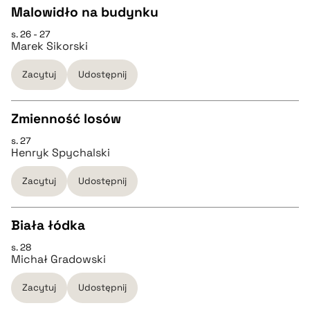
Malowidło na budynku
s. 26 - 27
CZYSTY TEKST
Marek Sikorski
Zacytuj
Udostępnij
pobierz cytat
Zmienność losów
BIBTEX
s. 27
CZYSTY TEKST
Henryk Spychalski
pobierz cytat
Zacytuj
Udostępnij
pobierz cytat
Biała łódka
BIBTEX
s. 28
CZYSTY TEKST
Michał Gradowski
pobierz cytat
Zacytuj
Udostępnij
pobierz cytat