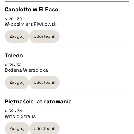
Canaletto w El Paso
BIBTEX
s. 29 - 30
CZYSTY TEKST
Włodzimierz Piwkowski
pobierz cytat
Zacytuj
Udostępnij
pobierz cytat
Toledo
BIBTEX
s. 31 - 32
CZYSTY TEKST
Bożena Wierzbicka
pobierz cytat
Zacytuj
Udostępnij
pobierz cytat
Piętnaście lat ratowania
BIBTEX
s. 32 - 34
CZYSTY TEKST
Witold Straus
pobierz cytat
Zacytuj
Udostępnij
pobierz cytat