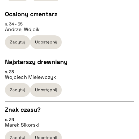
Ocalony cmentarz
BIBTEX
s. 34 - 35
CZYSTY TEKST
Andrzej Wójcik
pobierz cytat
Zacytuj
Udostępnij
pobierz cytat
Najstarszy drewniany
BIBTEX
s. 35
CZYSTY TEKST
Wojciech Mielewczyk
pobierz cytat
Zacytuj
Udostępnij
pobierz cytat
Znak czasu?
BIBTEX
s. 36
CZYSTY TEKST
Marek Sikorski
pobierz cytat
Zacytuj
Udostępnij