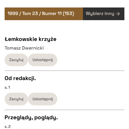
1999 / Tom 23 / Numer 11 (153)
Wybierz inny
Łemkowskie krzyże
Tomasz Dwernicki
Zacytuj
Udostępnij
Od redakcji.
s. 1
CZYSTY TEKST
Zacytuj
Udostępnij
pobierz cytat
Przeglądy, poglądy.
BIBTEX
s. 2
CZYSTY TEKST