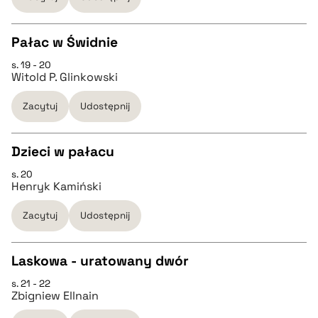
BIBTEX
Pałac w Świdnie
s. 19 - 20
CZYSTY TEKST
pobierz cytat
Witold P. Glinkowski
Zacytuj
Udostępnij
pobierz cytat
Dzieci w pałacu
BIBTEX
s. 20
CZYSTY TEKST
Henryk Kamiński
pobierz cytat
Zacytuj
Udostępnij
pobierz cytat
Laskowa - uratowany dwór
BIBTEX
s. 21 - 22
CZYSTY TEKST
Zbigniew Ellnain
pobierz cytat