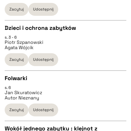
Zacytuj
Udostępnij
pobierz cytat
pobierz cytat
Dzieci i ochrona zabytków
BIBTEX
s. 3 - 6
CZYSTY TEKST
Piotr Szpanowski
Agata Wójcik
pobierz cytat
pobierz cytat
Zacytuj
Udostępnij
BIBTEX
Folwarki
s. 6
CZYSTY TEKST
pobierz cytat
Jan Skuratowicz
Autor Nieznany
pobierz cytat
Zacytuj
Udostępnij
BIBTEX
Wokół jednego zabytku : klejnot z