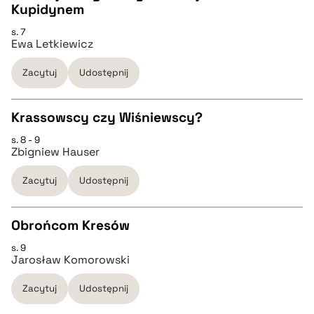
Kupidynem
CZYSTY TEKST
pobierz cytat
s. 7
Ewa Letkiewicz
pobierz cytat
Zacytuj
Udostępnij
BIBTEX
Krassowscy czy Wiśniewscy?
s. 8 - 9
pobierz cytat
CZYSTY TEKST
Zbigniew Hauser
Zacytuj
Udostępnij
pobierz cytat
Obrońcom Kresów
BIBTEX
s. 9
CZYSTY TEKST
Jarosław Komorowski
pobierz cytat
Zacytuj
Udostępnij
pobierz cytat