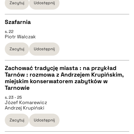
Zacytuj
Udostępnij
pobierz cytat
Szafarnia
BIBTEX
s. 22
CZYSTY TEKST
Piotr Walczak
pobierz cytat
Zacytuj
Udostępnij
pobierz cytat
Zachować tradycję miasta : na przykład
BIBTEX
Tarnów : rozmowa z Andrzejem Krupińskim,
CZYSTY TEKST
miejskim konserwatorem zabytków w
pobierz cytat
Tarnowie
pobierz cytat
s. 23 - 25
Józef Komarewicz
Andrzej Krupiński
BIBTEX
Zacytuj
Udostępnij
pobierz cytat