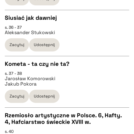
pobierz cytat
Siusiać jak dawniej
BIBTEX
s. 36 - 37
CZYSTY TEKST
Aleksander Stukowski
pobierz cytat
Zacytuj
Udostępnij
pobierz cytat
Kometa - ta czy nie ta?
BIBTEX
s. 37 - 38
CZYSTY TEKST
Jarosław Komorowski
pobierz cytat
Jakub Pokora
pobierz cytat
Zacytuj
Udostępnij
BIBTEX
Rzemiosło artystyczne w Polsce. 6, Hafty.
4, Hafciarstwo świeckie XVIII w.
CZYSTY TEKST
pobierz cytat
s. 40