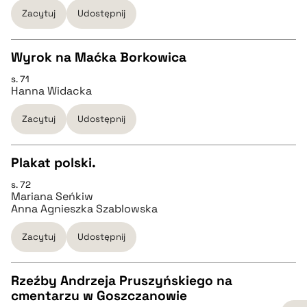
pobierz cytat
Zacytuj
Udostępnij
BIBTEX
Wyrok na Maćka Borkowica
s. 71
CZYSTY TEKST
pobierz cytat
Hanna Widacka
Zacytuj
Udostępnij
pobierz cytat
Plakat polski.
BIBTEX
s. 72
CZYSTY TEKST
Mariana Seńkiw
pobierz cytat
Anna Agnieszka Szablowska
pobierz cytat
Zacytuj
Udostępnij
BIBTEX
Rzeźby Andrzeja Pruszyńskiego na
cmentarzu w Goszczanowie