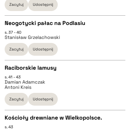
Zacytuj
Udostępnij
pobierz cytat
Neogotycki pałac na Podlasiu
BIBTEX
s. 37 - 40
CZYSTY TEKST
Stanisław Grzelachowski
pobierz cytat
Zacytuj
Udostępnij
pobierz cytat
Raciborskie lamusy
BIBTEX
s. 41 - 43
CZYSTY TEKST
Damian Adamczak
pobierz cytat
Antoni Kreis
pobierz cytat
Zacytuj
Udostępnij
BIBTEX
Kościoły drewniane w Wielkopolsce.
s. 43
CZYSTY TEKST
pobierz cytat