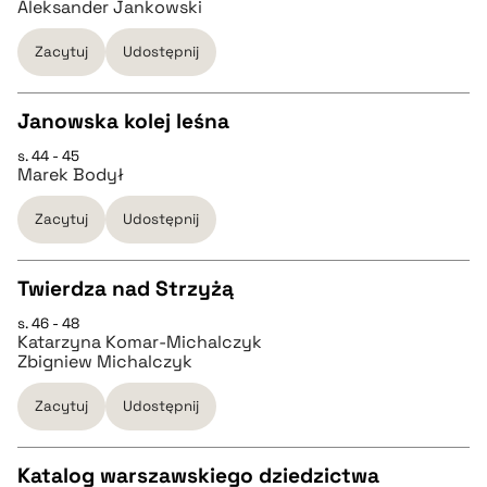
Aleksander Jankowski
Zacytuj
Udostępnij
pobierz cytat
Janowska kolej leśna
BIBTEX
s. 44 - 45
CZYSTY TEKST
Marek Bodył
pobierz cytat
Zacytuj
Udostępnij
pobierz cytat
Twierdza nad Strzyżą
BIBTEX
s. 46 - 48
CZYSTY TEKST
Katarzyna Komar-Michalczyk
pobierz cytat
Zbigniew Michalczyk
pobierz cytat
Zacytuj
Udostępnij
BIBTEX
Katalog warszawskiego dziedzictwa