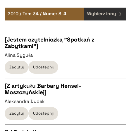
2010 / Tom 34 / Numer 3-4
Wybierz inny
[Jestem czytelniczką "Spotkań z
Zabytkami"]
Alina Syguła
Zacytuj
Udostępnij
[Z artykułu Barbary Hensel-
Moszczyńskiej]
CZYSTY TEKST
Aleksandra Dudek
Zacytuj
Udostępnij
pobierz cytat