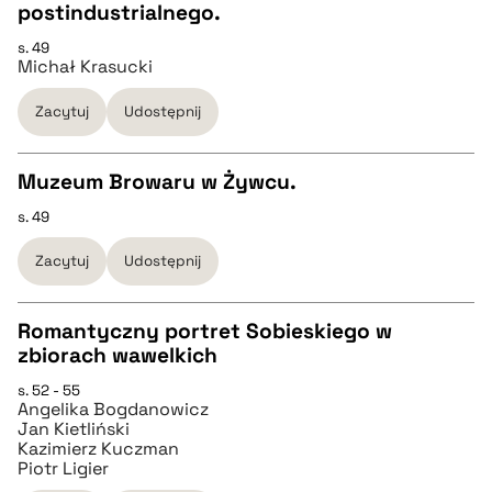
postindustrialnego.
CZYSTY TEKST
pobierz cytat
s. 49
Michał Krasucki
pobierz cytat
Zacytuj
Udostępnij
BIBTEX
Muzeum Browaru w Żywcu.
s. 49
pobierz cytat
CZYSTY TEKST
Zacytuj
Udostępnij
pobierz cytat
Romantyczny portret Sobieskiego w
zbiorach wawelkich
BIBTEX
CZYSTY TEKST
s. 52 - 55
Angelika Bogdanowicz
pobierz cytat
Jan Kietliński
pobierz cytat
Kazimierz Kuczman
Piotr Ligier