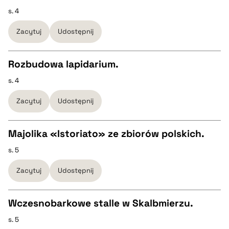
BIBTEX
s. 4
CZYSTY TEKST
Zacytuj
Udostępnij
pobierz cytat
pobierz cytat
Rozbudowa lapidarium.
BIBTEX
s. 4
CZYSTY TEKST
Zacytuj
Udostępnij
pobierz cytat
pobierz cytat
Majolika «Istoriato» ze zbiorów polskich.
BIBTEX
s. 5
CZYSTY TEKST
Zacytuj
Udostępnij
pobierz cytat
pobierz cytat
Wczesnobarkowe stalle w Skalbmierzu.
BIBTEX
s. 5
CZYSTY TEKST