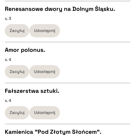
Renesansowe dwory na Dolnym Śląsku.
BIBTEX
s. 3
CZYSTY TEKST
Zacytuj
Udostępnij
pobierz cytat
pobierz cytat
Amor polonus.
BIBTEX
s. 4
CZYSTY TEKST
Zacytuj
Udostępnij
pobierz cytat
pobierz cytat
Fałszerstwa sztuki.
BIBTEX
s. 4
CZYSTY TEKST
Zacytuj
Udostępnij
pobierz cytat
pobierz cytat
Kamienica "Pod Złotym Słońcem".