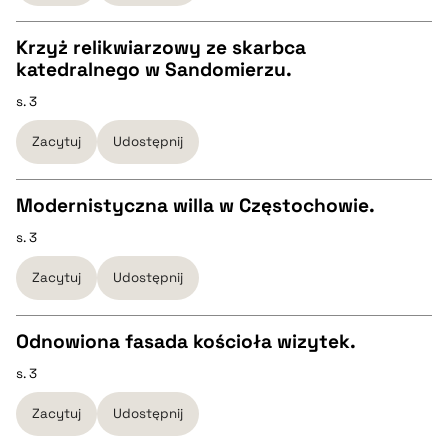
Krzyż relikwiarzowy ze skarbca
BIBTEX
katedralnego w Sandomierzu.
CZYSTY TEKST
s. 3
pobierz cytat
Zacytuj
Udostępnij
pobierz cytat
Modernistyczna willa w Częstochowie.
BIBTEX
s. 3
CZYSTY TEKST
pobierz cytat
Zacytuj
Udostępnij
pobierz cytat
Odnowiona fasada kościoła wizytek.
BIBTEX
s. 3
CZYSTY TEKST
Zacytuj
Udostępnij
pobierz cytat
pobierz cytat