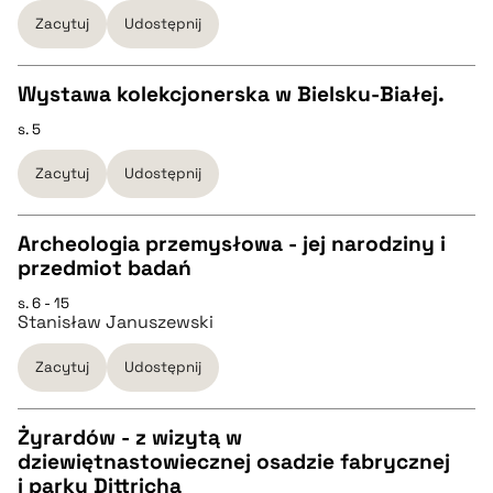
Zacytuj
Udostępnij
pobierz cytat
pobierz cytat
Wystawa kolekcjonerska w Bielsku-Białej.
BIBTEX
s. 5
CZYSTY TEKST
Zacytuj
Udostępnij
pobierz cytat
pobierz cytat
Archeologia przemysłowa - jej narodziny i
przedmiot badań
BIBTEX
CZYSTY TEKST
s. 6 - 15
Stanisław Januszewski
pobierz cytat
pobierz cytat
Zacytuj
Udostępnij
BIBTEX
Żyrardów - z wizytą w
dziewiętnastowiecznej osadzie fabrycznej
pobierz cytat
CZYSTY TEKST
i parku Dittricha