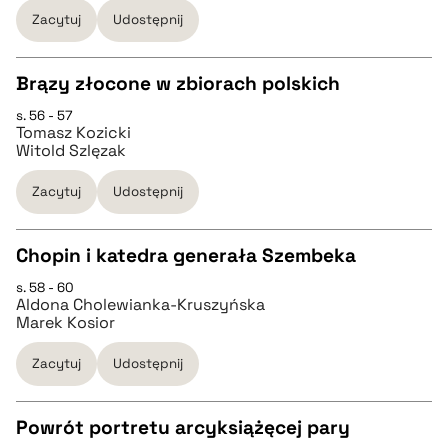
BIBTEX
Zacytuj
Udostępnij
pobierz cytat
Brązy złocone w zbiorach polskich
s. 56 - 57
CZYSTY TEKST
Tomasz Kozicki
Witold Szlęzak
pobierz cytat
Zacytuj
Udostępnij
BIBTEX
Chopin i katedra generała Szembeka
s. 58 - 60
CZYSTY TEKST
pobierz cytat
Aldona Cholewianka-Kruszyńska
Marek Kosior
pobierz cytat
Zacytuj
Udostępnij
BIBTEX
Powrót portretu arcyksiążęcej pary