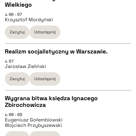
Wielkiego
CZYSTY TEKST
s. 66 - 67
pobierz cytat
Krzysztof Mordyński
pobierz cytat
Zacytuj
Udostępnij
BIBTEX
Realizm socjalistyczny w Warszawie.
s. 67
pobierz cytat
CZYSTY TEKST
Jarosław Zieliński
Zacytuj
Udostępnij
pobierz cytat
Wygrana bitwa księdza Ignacego
BIBTEX
Zbirochowicza
CZYSTY TEKST
s. 68 - 69
pobierz cytat
Eugeniusz Gołembiowski
Wojciech Przybyszewski
pobierz cytat