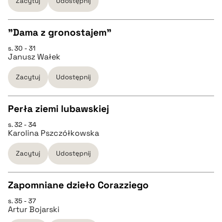
Zacytuj
Udostępnij
BIBTEX
"Dama z gronostajem"
s. 30 - 31
pobierz cytat
CZYSTY TEKST
Janusz Wałek
Zacytuj
Udostępnij
pobierz cytat
Perła ziemi lubawskiej
BIBTEX
s. 32 - 34
CZYSTY TEKST
Karolina Pszczółkowska
pobierz cytat
Zacytuj
Udostępnij
pobierz cytat
Zapomniane dzieło Corazziego
BIBTEX
s. 35 - 37
CZYSTY TEKST
Artur Bojarski
pobierz cytat