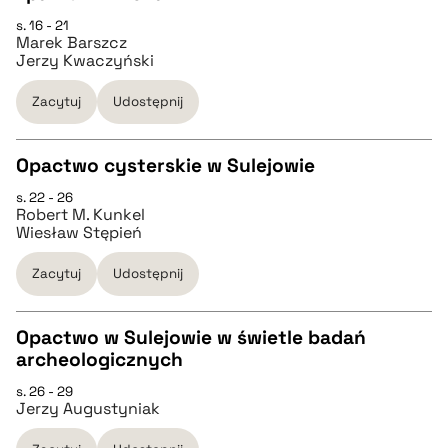
s. 16 - 21
Marek Barszcz
pobierz cytat
Jerzy Kwaczyński
Zacytuj
Udostępnij
BIBTEX
Opactwo cysterskie w Sulejowie
pobierz cytat
s. 22 - 26
CZYSTY TEKST
Robert M. Kunkel
Wiesław Stępień
pobierz cytat
Zacytuj
Udostępnij
BIBTEX
Opactwo w Sulejowie w świetle badań
archeologicznych
CZYSTY TEKST
pobierz cytat
s. 26 - 29
Jerzy Augustyniak
pobierz cytat