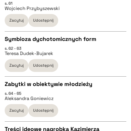
s. 61
CZYSTY TEKST
pobierz cytat
Wojciech Przybyszewski
Zacytuj
Udostępnij
pobierz cytat
Symbioza dychotomicznych form
BIBTEX
s. 62 - 63
CZYSTY TEKST
Teresa Dudek-Bujarek
pobierz cytat
Zacytuj
Udostępnij
pobierz cytat
Zabytki w obiektywie młodzieży
BIBTEX
s. 64 - 65
CZYSTY TEKST
Aleksandra Goniewicz
pobierz cytat
Zacytuj
Udostępnij
pobierz cytat
Treści ideowe nagrobka Kazimierza
BIBTEX