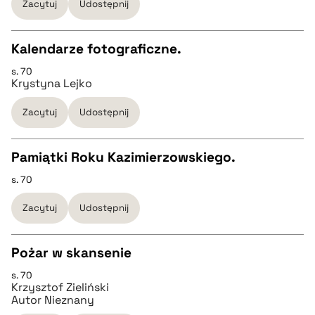
Zacytuj
Udostępnij
BIBTEX
Kalendarze fotograficzne.
pobierz cytat
s. 70
CZYSTY TEKST
Krystyna Lejko
Zacytuj
Udostępnij
pobierz cytat
Pamiątki Roku Kazimierzowskiego.
BIBTEX
s. 70
CZYSTY TEKST
pobierz cytat
Zacytuj
Udostępnij
pobierz cytat
Pożar w skansenie
BIBTEX
s. 70
CZYSTY TEKST
Krzysztof Zieliński
Autor Nieznany
pobierz cytat