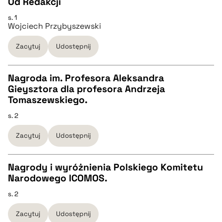
Od Redakcji
BIBTEX
s. 1
CZYSTY TEKST
Wojciech Przybyszewski
pobierz cytat
Zacytuj
Udostępnij
pobierz cytat
Nagroda im. Profesora Aleksandra
BIBTEX
Gieysztora dla profesora Andrzeja
CZYSTY TEKST
Tomaszewskiego.
pobierz cytat
s. 2
pobierz cytat
Zacytuj
Udostępnij
BIBTEX
Nagrody i wyróżnienia Polskiego Komitetu
Narodowego ICOMOS.
pobierz cytat
CZYSTY TEKST
s. 2
Zacytuj
Udostępnij
pobierz cytat