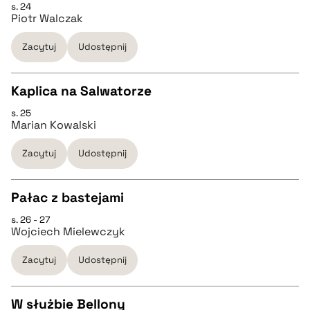
s. 24
CZYSTY TEKST
Piotr Walczak
pobierz cytat
Zacytuj
Udostępnij
pobierz cytat
Kaplica na Salwatorze
BIBTEX
s. 25
CZYSTY TEKST
Marian Kowalski
pobierz cytat
Zacytuj
Udostępnij
pobierz cytat
Pałac z bastejami
BIBTEX
s. 26 - 27
CZYSTY TEKST
Wojciech Mielewczyk
pobierz cytat
Zacytuj
Udostępnij
pobierz cytat
W służbie Bellony
BIBTEX