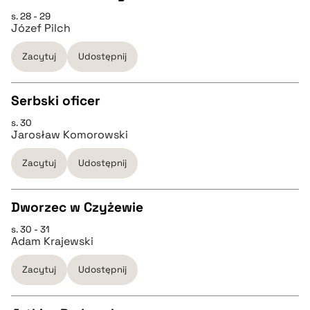
s. 28 - 29
CZYSTY TEKST
Józef Pilch
pobierz cytat
Zacytuj
Udostępnij
pobierz cytat
Serbski oficer
BIBTEX
s. 30
CZYSTY TEKST
Jarosław Komorowski
pobierz cytat
Zacytuj
Udostępnij
pobierz cytat
Dworzec w Czyżewie
BIBTEX
s. 30 - 31
CZYSTY TEKST
Adam Krajewski
pobierz cytat
Zacytuj
Udostępnij
pobierz cytat