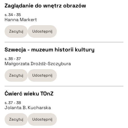
Zaglądanie do wnętrz obrazów
BIBTEX
s. 34 - 35
CZYSTY TEKST
Hanna Markert
pobierz cytat
Zacytuj
Udostępnij
pobierz cytat
Szwecja - muzeum historii kultury
BIBTEX
s. 36 - 37
CZYSTY TEKST
Małgorzata Drożdż-Szczybura
pobierz cytat
Zacytuj
Udostępnij
pobierz cytat
Ćwierć wieku TOnZ
BIBTEX
s. 37 - 38
CZYSTY TEKST
Jolanta B. Kucharska
pobierz cytat
Zacytuj
Udostępnij
pobierz cytat