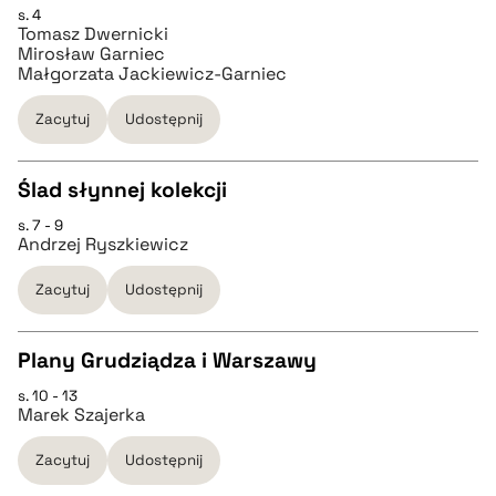
s. 4
CZYSTY TEKST
Tomasz Dwernicki
pobierz cytat
Mirosław Garniec
Małgorzata Jackiewicz-Garniec
pobierz cytat
Zacytuj
Udostępnij
BIBTEX
Ślad słynnej kolekcji
pobierz cytat
s. 7 - 9
CZYSTY TEKST
Andrzej Ryszkiewicz
Zacytuj
Udostępnij
pobierz cytat
Plany Grudziądza i Warszawy
BIBTEX
s. 10 - 13
CZYSTY TEKST
Marek Szajerka
pobierz cytat
Zacytuj
Udostępnij
pobierz cytat