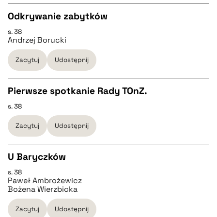
Odkrywanie zabytków
BIBTEX
s. 38
CZYSTY TEKST
Andrzej Borucki
pobierz cytat
Zacytuj
Udostępnij
pobierz cytat
Pierwsze spotkanie Rady TOnZ.
BIBTEX
s. 38
CZYSTY TEKST
pobierz cytat
Zacytuj
Udostępnij
pobierz cytat
U Baryczków
BIBTEX
s. 38
CZYSTY TEKST
Paweł Ambrożewicz
Bożena Wierzbicka
pobierz cytat
pobierz cytat
Zacytuj
Udostępnij