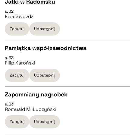
Jatki w Radomsku
BIBTEX
s. 32
CZYSTY TEKST
Ewa Gwóźdź
pobierz cytat
Zacytuj
Udostępnij
pobierz cytat
Pamiątka współzawodnictwa
BIBTEX
s. 33
CZYSTY TEKST
Filip Karoński
pobierz cytat
Zacytuj
Udostępnij
pobierz cytat
Zapomniany nagrobek
BIBTEX
s. 33
CZYSTY TEKST
Romuald M. Łuczyński
pobierz cytat
Zacytuj
Udostępnij
pobierz cytat