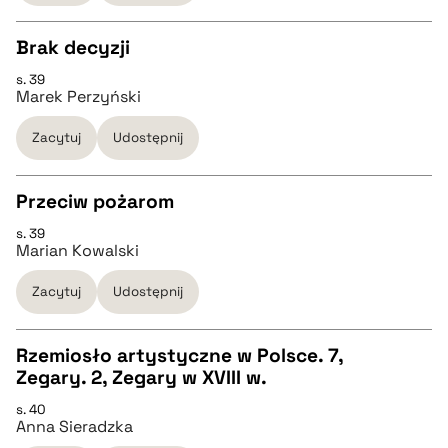
BIBTEX
Brak decyzji
s. 39
CZYSTY TEKST
pobierz cytat
Marek Perzyński
Zacytuj
Udostępnij
pobierz cytat
Przeciw pożarom
BIBTEX
s. 39
CZYSTY TEKST
Marian Kowalski
pobierz cytat
Zacytuj
Udostępnij
pobierz cytat
Rzemiosło artystyczne w Polsce. 7,
BIBTEX
Zegary. 2, Zegary w XVIII w.
CZYSTY TEKST
s. 40
pobierz cytat
Anna Sieradzka