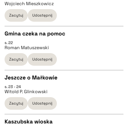
CZYSTY TEKST
pobierz cytat
Wojciech Mieszkowicz
Zacytuj
Udostępnij
pobierz cytat
Gmina czeka na pomoc
BIBTEX
s. 22
CZYSTY TEKST
Roman Matuszewski
pobierz cytat
Zacytuj
Udostępnij
pobierz cytat
Jeszcze o Małkowie
BIBTEX
s. 23 - 24
CZYSTY TEKST
Witold P. Glinkowski
pobierz cytat
Zacytuj
Udostępnij
pobierz cytat
Kaszubska wioska
BIBTEX