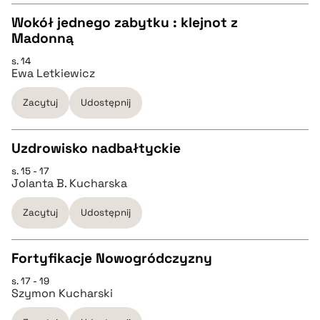
Wokół jednego zabytku : klejnot z
BIBTEX
Madonną
CZYSTY TEKST
s. 14
pobierz cytat
Ewa Letkiewicz
pobierz cytat
Zacytuj
Udostępnij
BIBTEX
Uzdrowisko nadbałtyckie
s. 15 - 17
pobierz cytat
CZYSTY TEKST
Jolanta B. Kucharska
Zacytuj
Udostępnij
pobierz cytat
Fortyfikacje Nowogródczyzny
BIBTEX
s. 17 - 19
CZYSTY TEKST
Szymon Kucharski
pobierz cytat