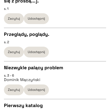
się z prośbą...].
CZYSTY TEKST
s. 1
pobierz cytat
Zacytuj
Udostępnij
pobierz cytat
Przeglądy, poglądy.
BIBTEX
s. 2
CZYSTY TEKST
pobierz cytat
Zacytuj
Udostępnij
pobierz cytat
Niezwykle palący problem
BIBTEX
s. 3 - 6
CZYSTY TEKST
Dominik Mączyński
pobierz cytat
Zacytuj
Udostępnij
pobierz cytat
Pierwszy katalog
BIBTEX