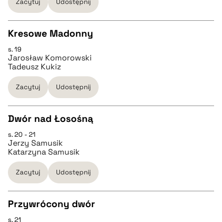
Zacytuj
Udostępnij
pobierz cytat
Kresowe Madonny
BIBTEX
s. 19
CZYSTY TEKST
Jarosław Komorowski
pobierz cytat
Tadeusz Kukiz
pobierz cytat
Zacytuj
Udostępnij
BIBTEX
Dwór nad Łosośną
s. 20 - 21
CZYSTY TEKST
pobierz cytat
Jerzy Samusik
Katarzyna Samusik
pobierz cytat
Zacytuj
Udostępnij
BIBTEX
Przywrócony dwór
s. 21