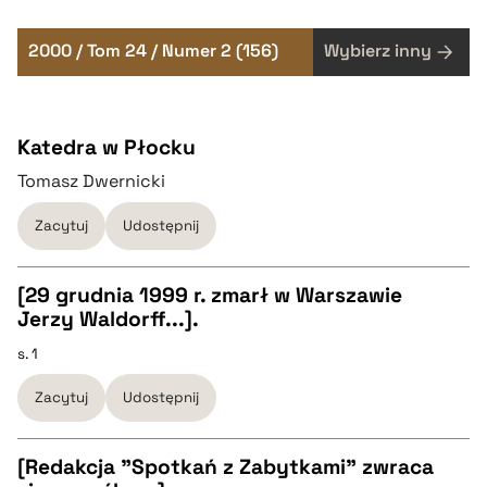
2000 / Tom 24 / Numer 2 (156)
Wybierz inny
Katedra w Płocku
Tomasz Dwernicki
Zacytuj
Udostępnij
[29 grudnia 1999 r. zmarł w Warszawie
Jerzy Waldorff...].
CZYSTY TEKST
s. 1
Zacytuj
Udostępnij
pobierz cytat
[Redakcja "Spotkań z Zabytkami" zwraca
BIBTEX