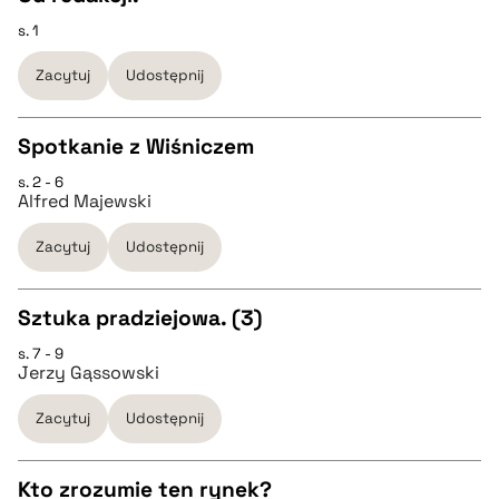
s. 1
CZYSTY TEKST
pobierz cytat
Zacytuj
Udostępnij
pobierz cytat
Spotkanie z Wiśniczem
BIBTEX
s. 2 - 6
CZYSTY TEKST
Alfred Majewski
pobierz cytat
Zacytuj
Udostępnij
pobierz cytat
Sztuka pradziejowa. (3)
BIBTEX
s. 7 - 9
CZYSTY TEKST
Jerzy Gąssowski
pobierz cytat
Zacytuj
Udostępnij
pobierz cytat
Kto zrozumie ten rynek?
BIBTEX