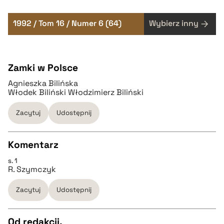
1992 / Tom 16 / Numer 6 (64)
Wybierz inny
Zamki w Polsce
Agnieszka Bilińska
Włodek Biliński Włodzimierz Biliński
Zacytuj
Udostępnij
Komentarz
s. 1
CZYSTY TEKST
R. Szymczyk
Zacytuj
Udostępnij
pobierz cytat
Od redakcji.
BIBTEX