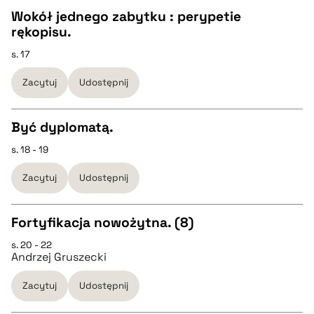
Wokół jednego zabytku : perypetie
BIBTEX
rękopisu.
CZYSTY TEKST
s. 17
pobierz cytat
Zacytuj
Udostępnij
pobierz cytat
Być dyplomatą.
BIBTEX
s. 18 - 19
CZYSTY TEKST
pobierz cytat
Zacytuj
Udostępnij
pobierz cytat
Fortyfikacja nowożytna. (8)
BIBTEX
s. 20 - 22
CZYSTY TEKST
Andrzej Gruszecki
pobierz cytat
Zacytuj
Udostępnij
pobierz cytat