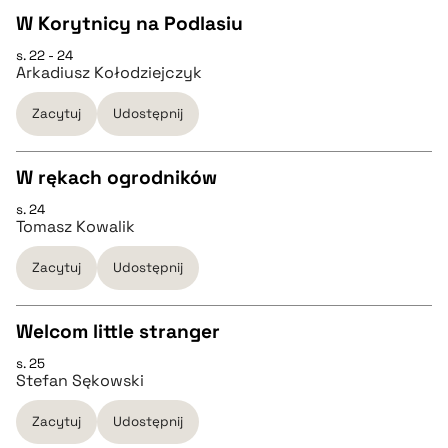
W Korytnicy na Podlasiu
BIBTEX
s. 22 - 24
CZYSTY TEKST
Arkadiusz Kołodziejczyk
pobierz cytat
Zacytuj
Udostępnij
pobierz cytat
W rękach ogrodników
BIBTEX
s. 24
CZYSTY TEKST
Tomasz Kowalik
pobierz cytat
Zacytuj
Udostępnij
pobierz cytat
Welcom little stranger
BIBTEX
s. 25
CZYSTY TEKST
Stefan Sękowski
pobierz cytat
Zacytuj
Udostępnij
pobierz cytat