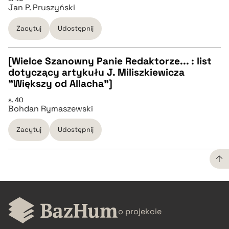
pobierz cytat
Jan P. Pruszyński
pobierz cytat
Zacytuj
Udostępnij
BIBTEX
[Wielce Szanowny Panie Redaktorze... : list
dotyczący artykułu J. Miliszkiewicza
pobierz cytat
CZYSTY TEKST
"Większy od Allacha"]
s. 40
Bohdan Rymaszewski
pobierz cytat
Zacytuj
Udostępnij
BIBTEX
pobierz cytat
CZYSTY TEKST
o projekcie
pobierz cytat