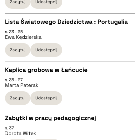
Zacytuj
Udostępnij
pobierz cytat
Lista Światowego Dziedzictwa : Portugalia
BIBTEX
s. 33 - 35
CZYSTY TEKST
Ewa Kędzierska
pobierz cytat
Zacytuj
Udostępnij
pobierz cytat
Kaplica grobowa w Łańcucie
BIBTEX
s. 36 - 37
CZYSTY TEKST
Marta Paterak
pobierz cytat
Zacytuj
Udostępnij
pobierz cytat
Zabytki w pracy pedagogicznej
BIBTEX
s. 37
CZYSTY TEKST
Dorota Witek
pobierz cytat