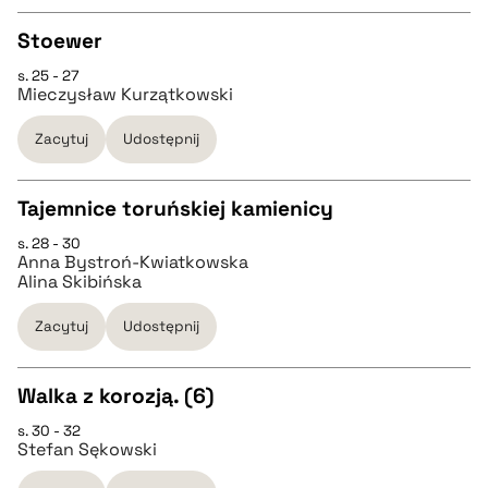
Stoewer
BIBTEX
s. 25 - 27
CZYSTY TEKST
Mieczysław Kurzątkowski
pobierz cytat
Zacytuj
Udostępnij
pobierz cytat
Tajemnice toruńskiej kamienicy
BIBTEX
s. 28 - 30
CZYSTY TEKST
Anna Bystroń-Kwiatkowska
pobierz cytat
Alina Skibińska
pobierz cytat
Zacytuj
Udostępnij
BIBTEX
Walka z korozją. (6)
s. 30 - 32
CZYSTY TEKST
pobierz cytat
Stefan Sękowski