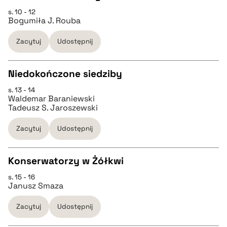
s. 10 - 12
CZYSTY TEKST
Bogumiła J. Rouba
pobierz cytat
Zacytuj
Udostępnij
pobierz cytat
Niedokończone siedziby
BIBTEX
s. 13 - 14
CZYSTY TEKST
Waldemar Baraniewski
pobierz cytat
Tadeusz S. Jaroszewski
pobierz cytat
Zacytuj
Udostępnij
BIBTEX
Konserwatorzy w Żółkwi
s. 15 - 16
CZYSTY TEKST
pobierz cytat
Janusz Smaza
Zacytuj
Udostępnij
pobierz cytat