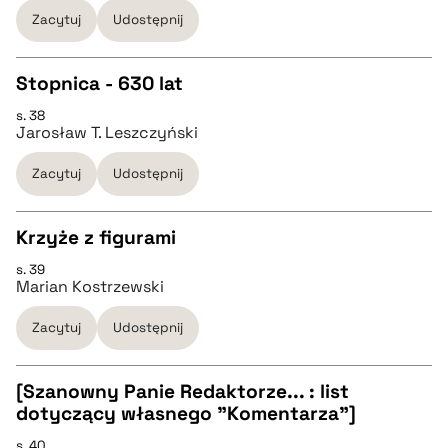
Zacytuj
Udostępnij
pobierz cytat
Stopnica - 630 lat
BIBTEX
s. 38
CZYSTY TEKST
Jarosław T. Leszczyński
pobierz cytat
Zacytuj
Udostępnij
pobierz cytat
Krzyże z figurami
BIBTEX
s. 39
CZYSTY TEKST
Marian Kostrzewski
pobierz cytat
Zacytuj
Udostępnij
pobierz cytat
[Szanowny Panie Redaktorze... : list
BIBTEX
dotyczący własnego "Komentarza"]
CZYSTY TEKST
s. 40