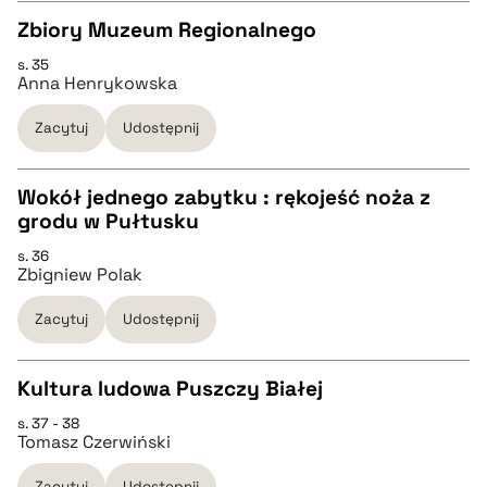
Zbiory Muzeum Regionalnego
BIBTEX
s. 35
CZYSTY TEKST
Anna Henrykowska
pobierz cytat
Zacytuj
Udostępnij
pobierz cytat
Wokół jednego zabytku : rękojeść noża z
BIBTEX
grodu w Pułtusku
CZYSTY TEKST
s. 36
pobierz cytat
Zbigniew Polak
pobierz cytat
Zacytuj
Udostępnij
BIBTEX
Kultura ludowa Puszczy Białej
s. 37 - 38
pobierz cytat
CZYSTY TEKST
Tomasz Czerwiński
Zacytuj
Udostępnij