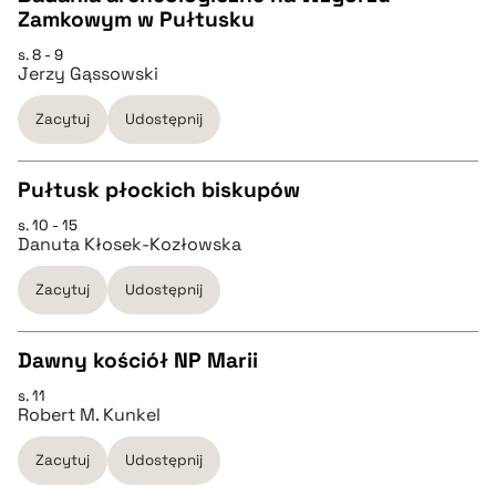
Zamkowym w Pułtusku
pobierz cytat
CZYSTY TEKST
s. 8 - 9
Jerzy Gąssowski
pobierz cytat
Zacytuj
Udostępnij
BIBTEX
Pułtusk płockich biskupów
s. 10 - 15
pobierz cytat
CZYSTY TEKST
Danuta Kłosek-Kozłowska
Zacytuj
Udostępnij
pobierz cytat
Dawny kościół NP Marii
BIBTEX
s. 11
CZYSTY TEKST
Robert M. Kunkel
pobierz cytat
Zacytuj
Udostępnij
pobierz cytat