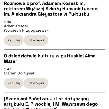
Rozmowa z prof. Adamem Koseskim,
pobierz cytat
rektorem Wyższej Szkoły Humanistycznej
CZYSTY TEKST
im. Aleksandra Gieysztora w Pułtusku
s. 46
Adam Koseski
pobierz cytat
Wojciech Przybyszewski
Zacytuj
Udostępnij
BIBTEX
O dziedzictwie kultury w pułtuskiej Alma
pobierz cytat
Mater
CZYSTY TEKST
s. 47
Marian Sołtysiak
pobierz cytat
Zacytuj
Udostępnij
BIBTEX
[Szanowni Państwo... : list dotyczący
artykułu E. Piwockiej i M. Wawrzewskiego
pobierz cytat
CZYSTY TEKST