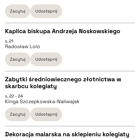
pobierz cytat
Zacytuj
Udostępnij
BIBTEX
Kaplica biskupa Andrzeja Noskowskiego
s. 21
CZYSTY TEKST
pobierz cytat
Radosław Lolo
Zacytuj
Udostępnij
pobierz cytat
Zabytki średniowiecznego złotnictwa w
BIBTEX
skarbcu kolegiaty
CZYSTY TEKST
s. 22 - 24
pobierz cytat
Kinga Szczepkowska-Naliwajek
pobierz cytat
Zacytuj
Udostępnij
BIBTEX
Dekoracja malarska na sklepieniu kolegiaty