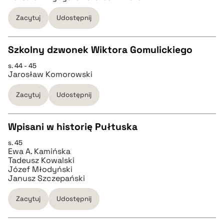
pobierz cytat
Zacytuj
Udostępnij
BIBTEX
Szkolny dzwonek Wiktora Gomulickiego
s. 44 - 45
pobierz cytat
CZYSTY TEKST
Jarosław Komorowski
Zacytuj
Udostępnij
pobierz cytat
Wpisani w historię Pułtuska
BIBTEX
s. 45
CZYSTY TEKST
Ewa A. Kamińska
pobierz cytat
Tadeusz Kowalski
Józef Młodyński
pobierz cytat
Janusz Szczepański
Zacytuj
Udostępnij
BIBTEX