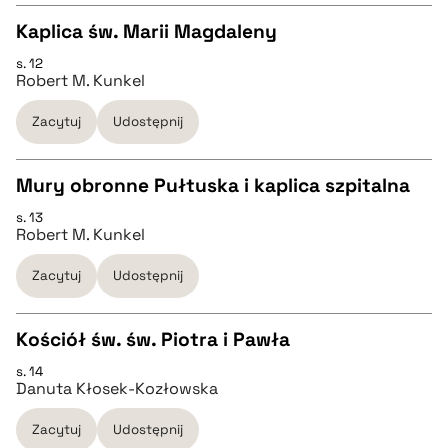
Kaplica św. Marii Magdaleny
BIBTEX
s. 12
CZYSTY TEKST
Robert M. Kunkel
pobierz cytat
Zacytuj
Udostępnij
pobierz cytat
Mury obronne Pułtuska i kaplica szpitalna
BIBTEX
s. 13
CZYSTY TEKST
Robert M. Kunkel
pobierz cytat
Zacytuj
Udostępnij
pobierz cytat
Kościół św. św. Piotra i Pawła
BIBTEX
s. 14
CZYSTY TEKST
Danuta Kłosek-Kozłowska
pobierz cytat
Zacytuj
Udostępnij
pobierz cytat