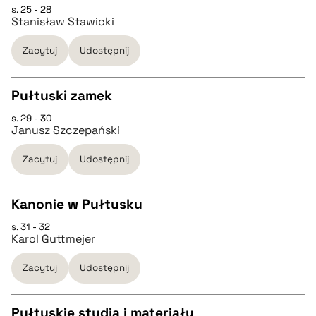
s. 25 - 28
pobierz cytat
CZYSTY TEKST
Stanisław Stawicki
Zacytuj
Udostępnij
pobierz cytat
Pułtuski zamek
BIBTEX
s. 29 - 30
CZYSTY TEKST
Janusz Szczepański
pobierz cytat
Zacytuj
Udostępnij
pobierz cytat
Kanonie w Pułtusku
BIBTEX
s. 31 - 32
CZYSTY TEKST
Karol Guttmejer
pobierz cytat
Zacytuj
Udostępnij
pobierz cytat
Pułtuskie studia i materiały
BIBTEX