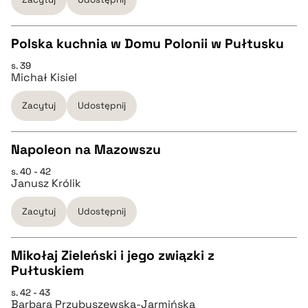
pobierz cytat
Polska kuchnia w Domu Polonii w Pułtusku
BIBTEX
s. 39
CZYSTY TEKST
Michał Kisiel
pobierz cytat
Zacytuj
Udostępnij
pobierz cytat
Napoleon na Mazowszu
BIBTEX
s. 40 - 42
CZYSTY TEKST
Janusz Królik
pobierz cytat
Zacytuj
Udostępnij
pobierz cytat
Mikołaj Zieleński i jego związki z
BIBTEX
Pułtuskiem
CZYSTY TEKST
s. 42 - 43
pobierz cytat
Barbara Przybyszewska-Jarmińska