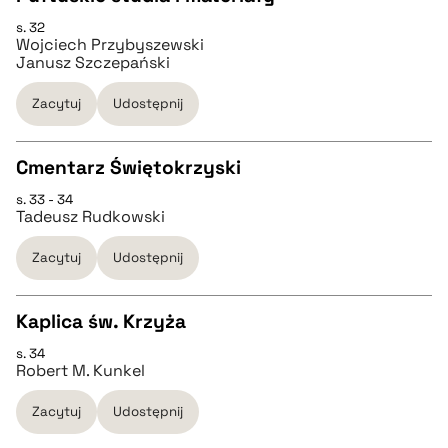
s. 32
CZYSTY TEKST
Wojciech Przybyszewski
pobierz cytat
Janusz Szczepański
pobierz cytat
Zacytuj
Udostępnij
BIBTEX
Cmentarz Świętokrzyski
s. 33 - 34
CZYSTY TEKST
pobierz cytat
Tadeusz Rudkowski
Zacytuj
Udostępnij
pobierz cytat
Kaplica św. Krzyża
BIBTEX
s. 34
CZYSTY TEKST
Robert M. Kunkel
pobierz cytat
Zacytuj
Udostępnij
pobierz cytat