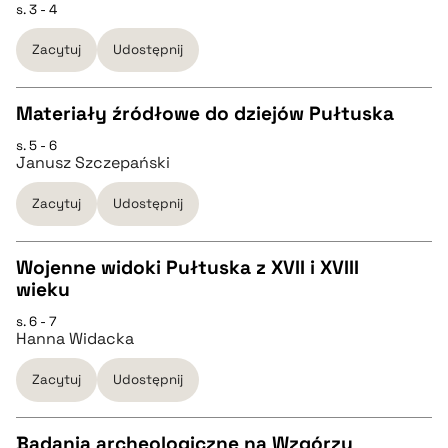
s. 3 - 4
CZYSTY TEKST
Zacytuj
Udostępnij
pobierz cytat
pobierz cytat
Materiały źródłowe do dziejów Pułtuska
BIBTEX
s. 5 - 6
CZYSTY TEKST
Janusz Szczepański
pobierz cytat
Zacytuj
Udostępnij
pobierz cytat
Wojenne widoki Pułtuska z XVII i XVIII
BIBTEX
wieku
CZYSTY TEKST
s. 6 - 7
pobierz cytat
Hanna Widacka
pobierz cytat
Zacytuj
Udostępnij
BIBTEX
Badania archeologiczne na Wzgórzu