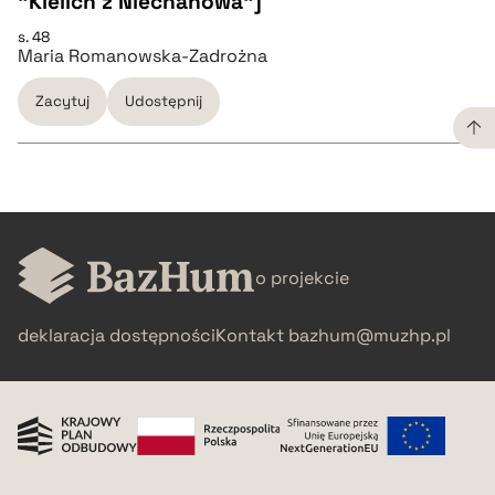
"Kielich z Niechanowa"]
s. 48
Maria Romanowska-Zadrożna
pobierz cytat
Zacytuj
Udostępnij
BIBTEX
pobierz cytat
CZYSTY TEKST
o projekcie
pobierz cytat
deklaracja dostępności
Kontakt
bazhum@muzhp.pl
BIBTEX
pobierz cytat