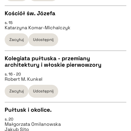
Kościół św. Józefa
BIBTEX
s. 15
CZYSTY TEKST
Katarzyna Komar-Michalczyk
pobierz cytat
Zacytuj
Udostępnij
pobierz cytat
Kolegiata pułtuska - przemiany
BIBTEX
architektury i włoskie pierwowzory
CZYSTY TEKST
s. 16 - 20
pobierz cytat
Robert M. Kunkel
pobierz cytat
Zacytuj
Udostępnij
BIBTEX
Pułtusk i okolice.
s. 20
pobierz cytat
CZYSTY TEKST
Małgorzata Omilanowska
Jakub Sito