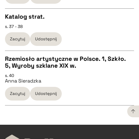
Katalog strat.
BIBTEX
s. 37 - 38
CZYSTY TEKST
pobierz cytat
Zacytuj
Udostępnij
pobierz cytat
Rzemiosło artystyczne w Polsce. 1, Szkło.
5, Wyroby szklane XIX w.
BIBTEX
CZYSTY TEKST
s. 40
Anna Sieradzka
pobierz cytat
pobierz cytat
Zacytuj
Udostępnij
BIBTEX
pobierz cytat
CZYSTY TEKST