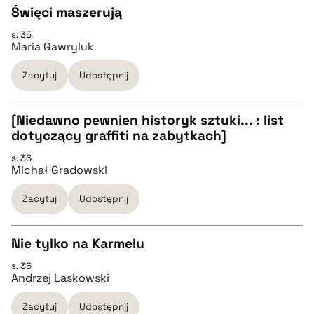
Święci maszerują
BIBTEX
s. 35
CZYSTY TEKST
Maria Gawryluk
pobierz cytat
Zacytuj
Udostępnij
pobierz cytat
[Niedawno pewnien historyk sztuki... : list
BIBTEX
dotyczący graffiti na zabytkach]
CZYSTY TEKST
s. 36
pobierz cytat
Michał Gradowski
pobierz cytat
Zacytuj
Udostępnij
BIBTEX
Nie tylko na Karmelu
s. 36
pobierz cytat
CZYSTY TEKST
Andrzej Laskowski
Zacytuj
Udostępnij
pobierz cytat