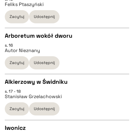
CZYSTY TEKST
Feliks Ptaszyński
pobierz cytat
Zacytuj
Udostępnij
pobierz cytat
Arboretum wokół dworu
BIBTEX
s. 16
CZYSTY TEKST
Autor Nieznany
pobierz cytat
Zacytuj
Udostępnij
pobierz cytat
Alkierzowy w Świdniku
BIBTEX
s. 17 - 18
CZYSTY TEKST
Stanisław Grzelachowski
pobierz cytat
Zacytuj
Udostępnij
pobierz cytat
Iwonicz
BIBTEX