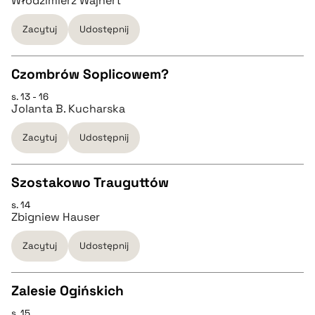
Włodzimierz Wajnert
pobierz cytat
Zacytuj
Udostępnij
pobierz cytat
Czombrów Soplicowem?
BIBTEX
s. 13 - 16
CZYSTY TEKST
Jolanta B. Kucharska
pobierz cytat
Zacytuj
Udostępnij
pobierz cytat
Szostakowo Trauguttów
BIBTEX
s. 14
CZYSTY TEKST
Zbigniew Hauser
pobierz cytat
Zacytuj
Udostępnij
pobierz cytat
Zalesie Ogińskich
BIBTEX
s. 15