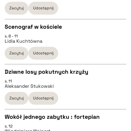
Zacytuj
Udostępnij
pobierz cytat
Scenograf w kościele
BIBTEX
s. 8 - 11
CZYSTY TEKST
Lidia Kuchtówna
pobierz cytat
Zacytuj
Udostępnij
pobierz cytat
Dziwne losy pokutnych krzyży
BIBTEX
s. 11
CZYSTY TEKST
Aleksander Stukowski
pobierz cytat
Zacytuj
Udostępnij
pobierz cytat
Wokół jednego zabytku : fortepian
BIBTEX
s. 12
CZYSTY TEKST