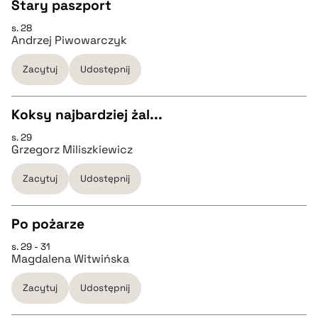
Stary paszport
BIBTEX
s. 28
CZYSTY TEKST
Andrzej Piwowarczyk
pobierz cytat
Zacytuj
Udostępnij
pobierz cytat
Koksy najbardziej żal...
BIBTEX
s. 29
CZYSTY TEKST
Grzegorz Miliszkiewicz
pobierz cytat
Zacytuj
Udostępnij
pobierz cytat
Po pożarze
BIBTEX
s. 29 - 31
CZYSTY TEKST
Magdalena Witwińska
pobierz cytat
Zacytuj
Udostępnij
pobierz cytat