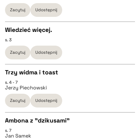
Zacytuj
Udostępnij
pobierz cytat
pobierz cytat
Wiedzieć więcej.
BIBTEX
s. 3
CZYSTY TEKST
Zacytuj
Udostępnij
pobierz cytat
pobierz cytat
Trzy widma i toast
BIBTEX
s. 4 - 7
CZYSTY TEKST
Jerzy Piechowski
pobierz cytat
Zacytuj
Udostępnij
pobierz cytat
Ambona z "dzikusami"
BIBTEX
s. 7
CZYSTY TEKST
Jan Samek
pobierz cytat