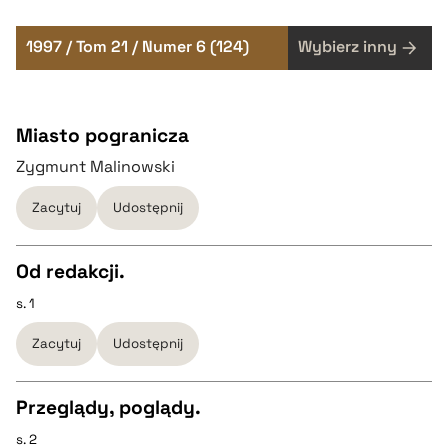
1997 / Tom 21 / Numer 6 (124)
Wybierz inny
Miasto pogranicza
Zygmunt Malinowski
Zacytuj
Udostępnij
Od redakcji.
s. 1
CZYSTY TEKST
Zacytuj
Udostępnij
pobierz cytat
Przeglądy, poglądy.
BIBTEX
s. 2
CZYSTY TEKST