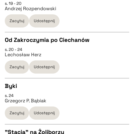
s. 19 - 20
CZYSTY TEKST
Andrzej Rozpendowski
pobierz cytat
Zacytuj
Udostępnij
pobierz cytat
Od Zakroczymia po Ciechanów
BIBTEX
s. 20 - 24
CZYSTY TEKST
Lechosław Herz
pobierz cytat
Zacytuj
Udostępnij
pobierz cytat
Byki
BIBTEX
s. 24
CZYSTY TEKST
Grzegorz P. Bąbiak
pobierz cytat
Zacytuj
Udostępnij
pobierz cytat
"Stacja" na Żoliborzu
BIBTEX