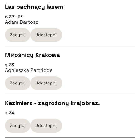
Las pachnący lasem
BIBTEX
s. 32 - 33
CZYSTY TEKST
Adam Bartosz
pobierz cytat
Zacytuj
Udostępnij
pobierz cytat
Miłośnicy Krakowa
BIBTEX
s. 33
CZYSTY TEKST
Agnieszka Partridge
pobierz cytat
Zacytuj
Udostępnij
pobierz cytat
Kazimierz - zagrożony krajobraz.
BIBTEX
s. 34
CZYSTY TEKST
pobierz cytat
Zacytuj
Udostępnij
pobierz cytat