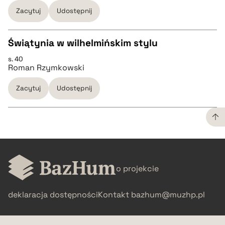
pobierz cytat
Zacytuj
Udostępnij
BIBTEX
Świątynia w wilhelmińskim stylu
s. 40
CZYSTY TEKST
pobierz cytat
Roman Rzymkowski
Zacytuj
Udostępnij
pobierz cytat
BIBTEX
CZYSTY TEKST
pobierz cytat
o projekcie
pobierz cytat
deklaracja dostępności
Kontakt
bazhum@muzhp.pl
BIBTEX