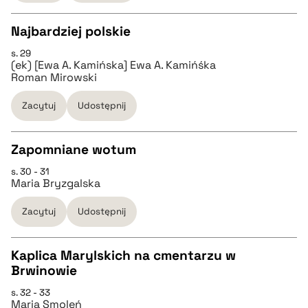
Najbardziej polskie
BIBTEX
s. 29
CZYSTY TEKST
(ek) [Ewa A. Kamińska] Ewa A. Kamińśka
pobierz cytat
Roman Mirowski
pobierz cytat
Zacytuj
Udostępnij
BIBTEX
Zapomniane wotum
s. 30 - 31
CZYSTY TEKST
pobierz cytat
Maria Bryzgalska
Zacytuj
Udostępnij
pobierz cytat
Kaplica Marylskich na cmentarzu w
BIBTEX
Brwinowie
CZYSTY TEKST
s. 32 - 33
pobierz cytat
Maria Smoleń