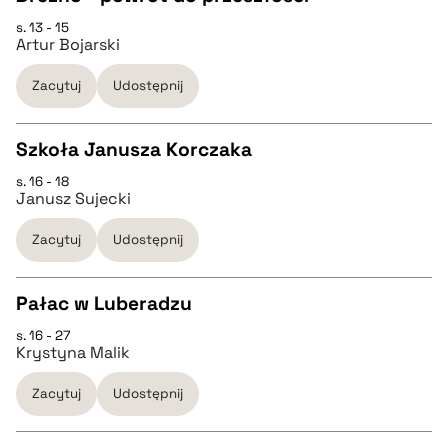
s. 13 - 15
pobierz cytat
CZYSTY TEKST
Artur Bojarski
Zacytuj
Udostępnij
pobierz cytat
Szkoła Janusza Korczaka
BIBTEX
s. 16 - 18
CZYSTY TEKST
Janusz Sujecki
pobierz cytat
Zacytuj
Udostępnij
pobierz cytat
Pałac w Luberadzu
BIBTEX
s. 16 - 27
CZYSTY TEKST
Krystyna Malik
pobierz cytat
Zacytuj
Udostępnij
pobierz cytat