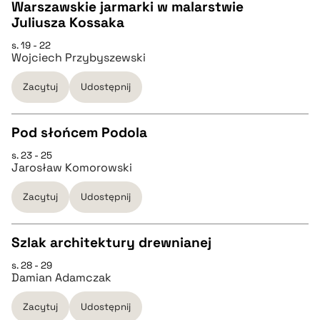
Warszawskie jarmarki w malarstwie
BIBTEX
Juliusza Kossaka
CZYSTY TEKST
s. 19 - 22
pobierz cytat
Wojciech Przybyszewski
pobierz cytat
Zacytuj
Udostępnij
BIBTEX
Pod słońcem Podola
s. 23 - 25
pobierz cytat
CZYSTY TEKST
Jarosław Komorowski
Zacytuj
Udostępnij
pobierz cytat
Szlak architektury drewnianej
BIBTEX
s. 28 - 29
CZYSTY TEKST
Damian Adamczak
pobierz cytat
Zacytuj
Udostępnij
pobierz cytat