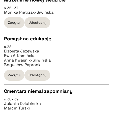
s. 36 - 37
CZYSTY TEKST
pobierz cytat
Monika Pietrzak-Siwińska
Zacytuj
Udostępnij
pobierz cytat
Pomysł na edukację
BIBTEX
s. 38
CZYSTY TEKST
Elżbieta Jeżewska
pobierz cytat
Ewa A. Kamińska
Anna Kwaśnik-Gliwińska
pobierz cytat
Bogusław Paprocki
Zacytuj
Udostępnij
BIBTEX
Cmentarz niemal zapomniany
pobierz cytat
s. 38 - 39
CZYSTY TEKST
Jolanta Dziubińska
Marcin Turski