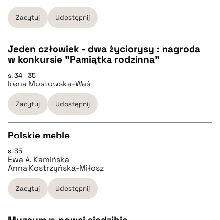
pobierz cytat
Zacytuj
Udostępnij
BIBTEX
Jeden człowiek - dwa życiorysy : nagroda
w konkursie "Pamiątka rodzinna"
pobierz cytat
CZYSTY TEKST
s. 34 - 35
Irena Mostowska-Waś
pobierz cytat
Zacytuj
Udostępnij
BIBTEX
Polskie meble
s. 35
pobierz cytat
CZYSTY TEKST
Ewa A. Kamińska
Anna Kostrzyńska-Miłosz
pobierz cytat
Zacytuj
Udostępnij
BIBTEX
Muzeum w nowej siedzibie