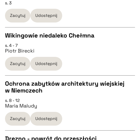
s. 3
CZYSTY TEKST
Zacytuj
Udostępnij
pobierz cytat
pobierz cytat
Wikingowie niedaleko Chełmna
BIBTEX
s. 4 - 7
CZYSTY TEKST
Piotr Birecki
pobierz cytat
Zacytuj
Udostępnij
pobierz cytat
Ochrona zabytków architektury wiejskiej
BIBTEX
w Niemczech
CZYSTY TEKST
s. 8 - 12
pobierz cytat
Maria Maludy
pobierz cytat
Zacytuj
Udostępnij
BIBTEX
Drezno - powrót do przeszłości