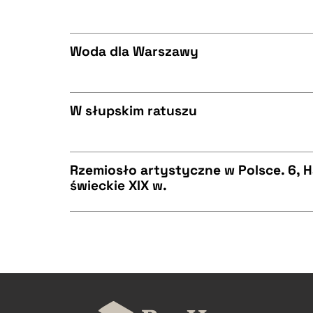
CZYSTY TEKST
BIBTEX
Woda dla Warszawy
CZYSTY TEKST
BIBTEX
W słupskim ratuszu
CZYSTY TEKST
BIBTEX
Rzemiosło artystyczne w Polsce. 6, H
świeckie XIX w.
CZYSTY TEKST
BIBTEX
CZYSTY TEKST
BIBTEX