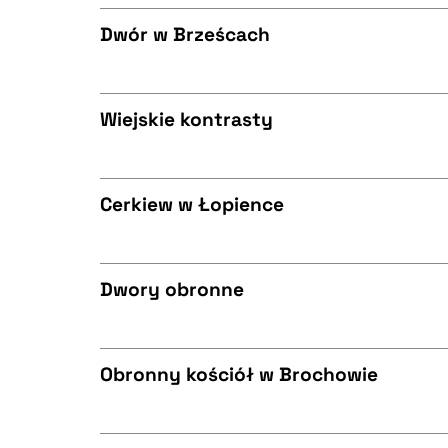
CZYSTY TEKST
BIBTEX
Dwór w Brześcach
CZYSTY TEKST
BIBTEX
Wiejskie kontrasty
CZYSTY TEKST
BIBTEX
Cerkiew w Łopience
CZYSTY TEKST
BIBTEX
Dwory obronne
CZYSTY TEKST
BIBTEX
Obronny kościół w Brochowie
CZYSTY TEKST