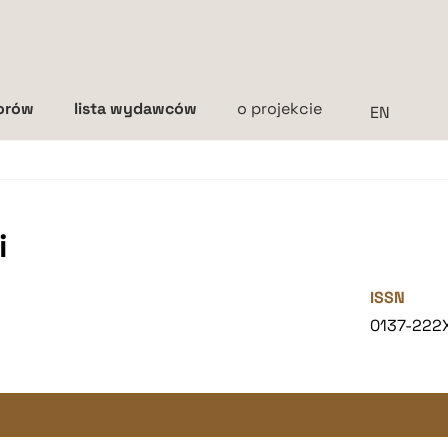
torów
lista wydawców
o projekcie
Interlinia
mała
średnia
duża
i
ISSN
0137-222