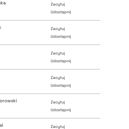
ska
Zacytuj
pobierz cytat
Udostępnij
pobierz cytat
k
Zacytuj
pobierz cytat
Udostępnij
pobierz cytat
Zacytuj
pobierz cytat
Udostępnij
pobierz cytat
Zacytuj
pobierz cytat
Udostępnij
pobierz cytat
orowski
Zacytuj
pobierz cytat
Udostępnij
pobierz cytat
al
Zacytuj
pobierz cytat