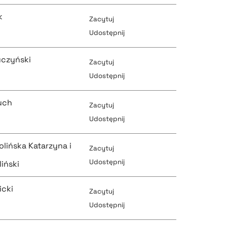
k
Zacytuj
pobierz cytat
Udostępnij
pobierz cytat
uczyński
Zacytuj
pobierz cytat
Udostępnij
pobierz cytat
uch
Zacytuj
pobierz cytat
Udostępnij
pobierz cytat
olińska Katarzyna i
Zacytuj
pobierz cytat
Udostępnij
pobierz cytat
iński
icki
Zacytuj
pobierz cytat
Udostępnij
pobierz cytat