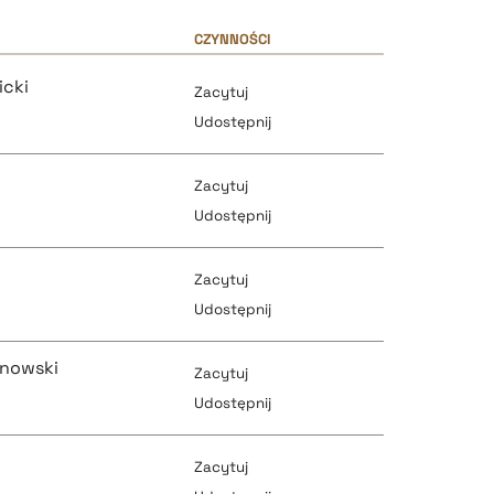
CZYNNOŚCI
icki
Zacytuj
Udostępnij
Zacytuj
Udostępnij
Zacytuj
pobierz cytat
Udostępnij
anowski
Zacytuj
pobierz cytat
Udostępnij
pobierz cytat
Zacytuj
pobierz cytat