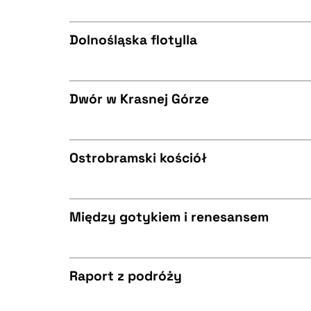
CZYSTY TEKST
BIBTEX
Dolnośląska flotylla
CZYSTY TEKST
BIBTEX
Dwór w Krasnej Górze
CZYSTY TEKST
BIBTEX
Ostrobramski kościół
CZYSTY TEKST
BIBTEX
Między gotykiem i renesansem
CZYSTY TEKST
BIBTEX
Raport z podróży