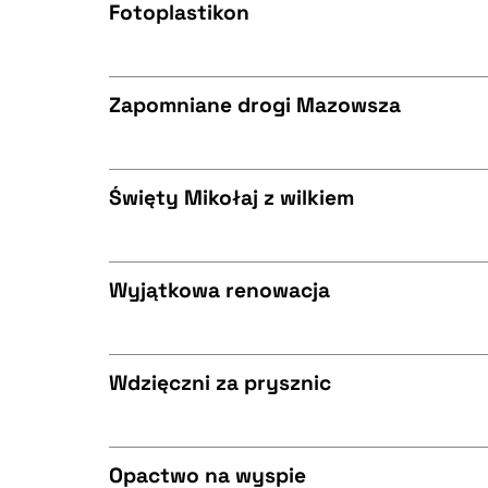
BIBTEX
Fotoplastikon
CZYSTY TEKST
BIBTEX
Zapomniane drogi Mazowsza
CZYSTY TEKST
BIBTEX
Święty Mikołaj z wilkiem
CZYSTY TEKST
BIBTEX
Wyjątkowa renowacja
CZYSTY TEKST
BIBTEX
Wdzięczni za prysznic
CZYSTY TEKST
BIBTEX
Opactwo na wyspie