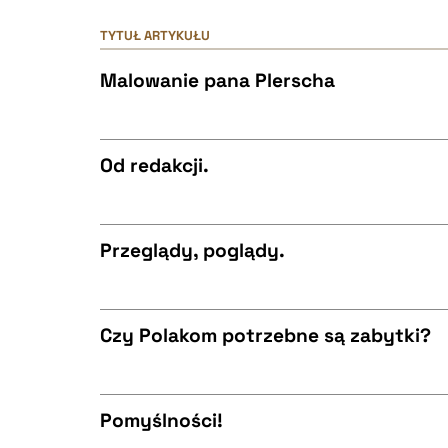
TYTUŁ ARTYKUŁU
Malowanie pana Plerscha
Od redakcji.
CZYSTY TEKST
Przeglądy, poglądy.
CZYSTY TEKST
BIBTEX
Czy Polakom potrzebne są zabytki?
CZYSTY TEKST
BIBTEX
Pomyślności!