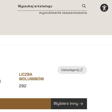
wyszukiwanie zaawansowana
Odstępy międzyliterowe
małe
średnie
duże
Udostępnij
LICZBA
WOLUMINÓW
X
292
Wybierz inny