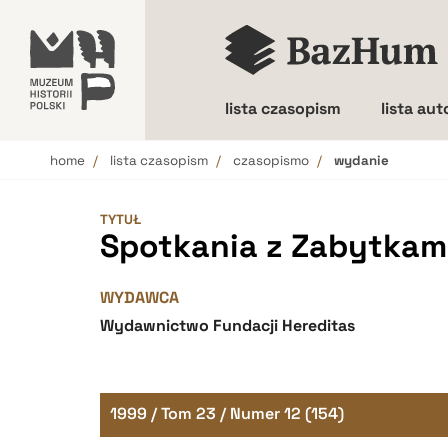
lista czasopism
lista au
home
lista czasopism
czasopismo
wydanie
Wielkość liter
TYTUŁ
Spotkania z Zabytkam
WYDAWCA
Wydawnictwo Fundacji Hereditas
1999 / Tom 23 / Numer 12 (154)