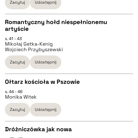
Zacytuj
Udostępnij
BIBTEX
Romantyczny hołd niespełnionemu
artyście
pobierz cytat
CZYSTY TEKST
s. 41 - 43
Mikołaj Getka-Kenig
Wojciech Przybyszewski
pobierz cytat
Zacytuj
Udostępnij
BIBTEX
Ołtarz kościoła w Pszowie
pobierz cytat
s. 44 - 46
CZYSTY TEKST
Monika Witek
Zacytuj
Udostępnij
pobierz cytat
Dróżniczówka jak nowa
BIBTEX