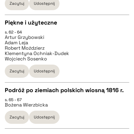
Zacytuj
Udostępnij
BIBTEX
Piękne i użyteczne
s. 62 - 64
CZYSTY TEKST
pobierz cytat
Artur Grzybowski
Adam Leja
Robert Moździerz
pobierz cytat
Klementyna Ochniak-Dudek
Wojciech Sosenko
BIBTEX
Zacytuj
Udostępnij
pobierz cytat
Podróż po ziemiach polskich wiosną 1816 r.
s. 65 - 67
CZYSTY TEKST
Bożena Wierzbicka
Zacytuj
Udostępnij
pobierz cytat