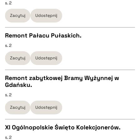
s. 2
CZYSTY TEKST
pobierz cytat
Zacytuj
Udostępnij
pobierz cytat
Remont Pałacu Pułaskich.
BIBTEX
s. 2
CZYSTY TEKST
Zacytuj
Udostępnij
pobierz cytat
pobierz cytat
Remont zabytkowej Bramy Wyżynnej w
Gdańsku.
BIBTEX
CZYSTY TEKST
s. 2
pobierz cytat
Zacytuj
Udostępnij
pobierz cytat
XI Ogólnopolskie Święto Kolekcjonerów.
BIBTEX
s. 2
CZYSTY TEKST