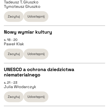
Tadeusz T. Głuszko
Tymoteusz Głuszko
pobierz cytat
Zacytuj
Udostępnij
BIBTEX
Nowy wymiar kultury
s. 18 - 20
CZYSTY TEKST
pobierz cytat
Paweł Klak
Zacytuj
Udostępnij
pobierz cytat
UNESCO a ochrona dziedzictwa
BIBTEX
niematerialnego
CZYSTY TEKST
s. 21 - 23
pobierz cytat
Julia Włodarczyk
pobierz cytat
Zacytuj
Udostępnij
BIBTEX