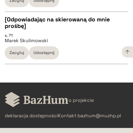
Zacytuj
Udostępnij
BIBTEX
[Odpowiadając na skierowaną do mnie
prośbę]
pobierz cytat
CZYSTY TEKST
s. 71
Marek Skulimowski
pobierz cytat
Zacytuj
Udostępnij
BIBTEX
pobierz cytat
CZYSTY TEKST
o projekcie
pobierz cytat
deklaracja dostępności
Kontakt
bazhum@muzhp.pl
BIBTEX