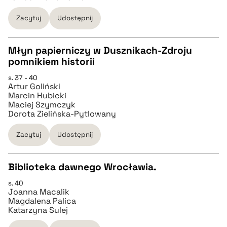
pobierz cytat
Zacytuj
Udostępnij
pobierz cytat
Młyn papierniczy w Dusznikach-Zdroju
BIBTEX
pomnikiem historii
CZYSTY TEKST
s. 37 - 40
pobierz cytat
Artur Goliński
Marcin Hubicki
pobierz cytat
Maciej Szymczyk
Dorota Zielińska-Pytlowany
BIBTEX
Zacytuj
Udostępnij
pobierz cytat
Biblioteka dawnego Wrocławia.
s. 40
CZYSTY TEKST
Joanna Macalik
Magdalena Palica
Katarzyna Sulej
pobierz cytat