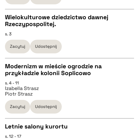
pobierz cytat
Wielokulturowe dziedzictwo dawnej
Rzeczypospolitej.
BIBTEX
CZYSTY TEKST
s. 3
pobierz cytat
Zacytuj
Udostępnij
pobierz cytat
Modernizm w mieście ogrodzie na
BIBTEX
przykładzie kolonii Soplicowo
CZYSTY TEKST
s. 4 - 11
pobierz cytat
Izabella Strasz
Piotr Strasz
pobierz cytat
Zacytuj
Udostępnij
BIBTEX
Letnie salony kurortu
pobierz cytat
s. 12 - 17
CZYSTY TEKST