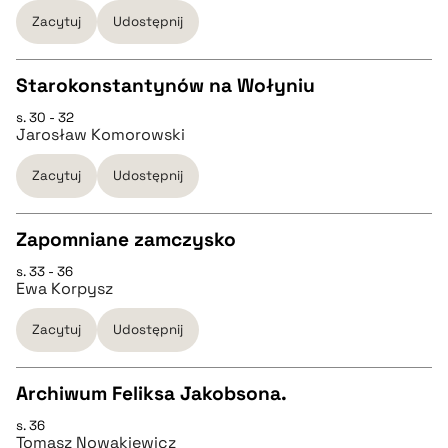
pobierz cytat
Zacytuj
Udostępnij
BIBTEX
Starokonstantynów na Wołyniu
s. 30 - 32
CZYSTY TEKST
pobierz cytat
Jarosław Komorowski
Zacytuj
Udostępnij
pobierz cytat
Zapomniane zamczysko
BIBTEX
s. 33 - 36
CZYSTY TEKST
Ewa Korpysz
pobierz cytat
Zacytuj
Udostępnij
pobierz cytat
Archiwum Feliksa Jakobsona.
BIBTEX
s. 36
CZYSTY TEKST
Tomasz Nowakiewicz