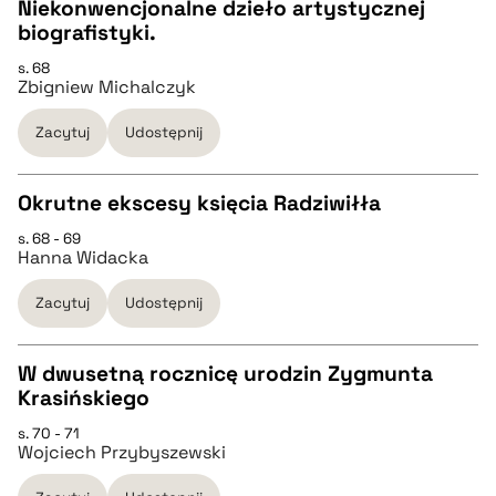
Niekonwencjonalne dzieło artystycznej
BIBTEX
biografistyki.
CZYSTY TEKST
s. 68
pobierz cytat
Zbigniew Michalczyk
pobierz cytat
Zacytuj
Udostępnij
BIBTEX
Okrutne ekscesy księcia Radziwiłła
s. 68 - 69
pobierz cytat
CZYSTY TEKST
Hanna Widacka
Zacytuj
Udostępnij
pobierz cytat
W dwusetną rocznicę urodzin Zygmunta
BIBTEX
Krasińskiego
CZYSTY TEKST
s. 70 - 71
pobierz cytat
Wojciech Przybyszewski
pobierz cytat