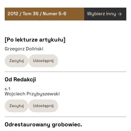
2012 / Tom 36 / Numer 5-6
Wybierz inny
[Po lekturze artykułu]
Grzegorz Doliński
Zacytuj
Udostępnij
Od Redakcji
s. 1
CZYSTY TEKST
Wojciech Przybyszewski
Zacytuj
Udostępnij
pobierz cytat
Odrestaurowany grobowiec.
BIBTEX