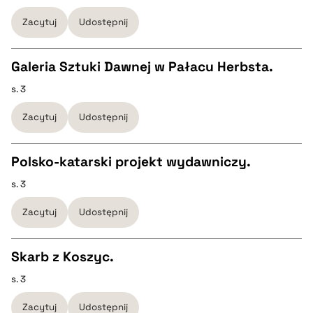
pobierz cytat
Zacytuj
Udostępnij
pobierz cytat
Galeria Sztuki Dawnej w Pałacu Herbsta.
BIBTEX
s. 3
CZYSTY TEKST
Zacytuj
Udostępnij
pobierz cytat
pobierz cytat
Polsko-katarski projekt wydawniczy.
BIBTEX
s. 3
CZYSTY TEKST
Zacytuj
Udostępnij
pobierz cytat
pobierz cytat
Skarb z Koszyc.
BIBTEX
s. 3
CZYSTY TEKST
Zacytuj
Udostępnij
pobierz cytat