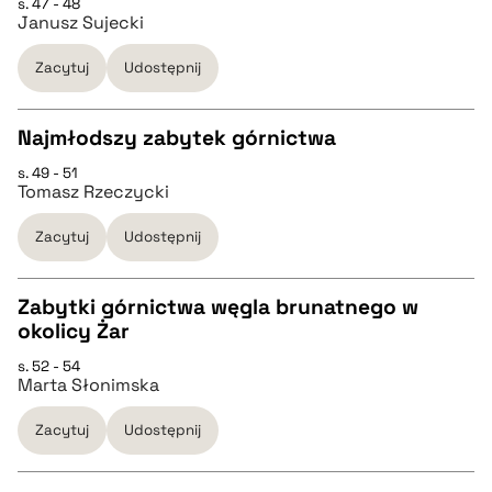
s. 47 - 48
CZYSTY TEKST
Janusz Sujecki
pobierz cytat
Zacytuj
Udostępnij
pobierz cytat
Najmłodszy zabytek górnictwa
BIBTEX
s. 49 - 51
CZYSTY TEKST
Tomasz Rzeczycki
pobierz cytat
Zacytuj
Udostępnij
pobierz cytat
Zabytki górnictwa węgla brunatnego w
BIBTEX
okolicy Żar
CZYSTY TEKST
s. 52 - 54
pobierz cytat
Marta Słonimska
pobierz cytat
Zacytuj
Udostępnij
BIBTEX