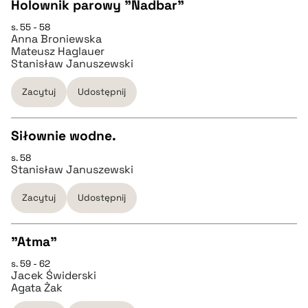
Holownik parowy "Nadbar"
s. 55 - 58
pobierz cytat
CZYSTY TEKST
Anna Broniewska
Mateusz Haglauer
Stanisław Januszewski
pobierz cytat
Zacytuj
Udostępnij
BIBTEX
Siłownie wodne.
pobierz cytat
s. 58
CZYSTY TEKST
Stanisław Januszewski
Zacytuj
Udostępnij
pobierz cytat
"Atma"
BIBTEX
s. 59 - 62
CZYSTY TEKST
Jacek Świderski
pobierz cytat
Agata Żak
pobierz cytat