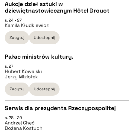
Aukcje dzieł sztuki w
dziewiętnastowiecznym Hôtel Drouot
pobierz cytat
CZYSTY TEKST
s. 24 - 27
Kamila Kłudkiewicz
pobierz cytat
Zacytuj
Udostępnij
BIBTEX
Pałac ministrów kultury.
s. 27
pobierz cytat
CZYSTY TEKST
Hubert Kowalski
Jerzy Miziołek
pobierz cytat
Zacytuj
Udostępnij
BIBTEX
Serwis dla prezydenta Rzeczypospolitej
s. 28 - 29
CZYSTY TEKST
pobierz cytat
Andrzej Chęć
Bożena Kostuch