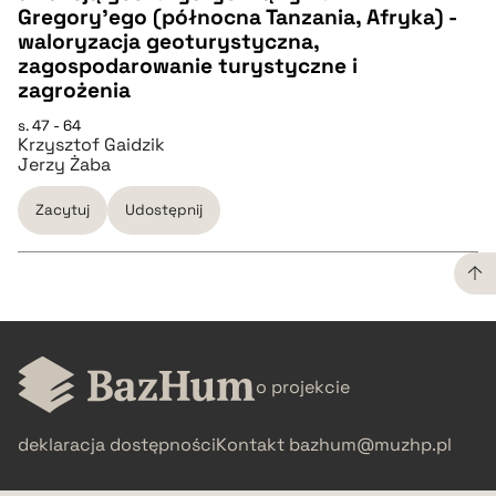
Gregory'ego (północna Tanzania, Afryka) -
waloryzacja geoturystyczna,
BIBTEX
zagospodarowanie turystyczne i
zagrożenia
pobierz cytat
s. 47 - 64
Krzysztof Gaidzik
Jerzy Żaba
Zacytuj
Udostępnij
CZYSTY TEKST
o projekcie
pobierz cytat
deklaracja dostępności
Kontakt
bazhum@muzhp.pl
BIBTEX