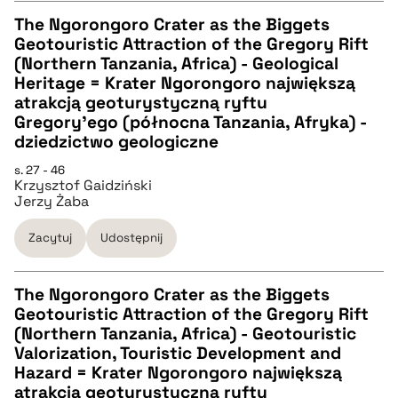
The Ngorongoro Crater as the Biggets
Geotouristic Attraction of the Gregory Rift
CZYSTY TEKST
(Northern Tanzania, Africa) - Geological
Heritage = Krater Ngorongoro największą
atrakcją geoturystyczną ryftu
pobierz cytat
Gregory'ego (północna Tanzania, Afryka) -
dziedzictwo geologiczne
BIBTEX
s. 27 - 46
Krzysztof Gaidziński
Jerzy Żaba
pobierz cytat
Zacytuj
Udostępnij
The Ngorongoro Crater as the Biggets
Geotouristic Attraction of the Gregory Rift
CZYSTY TEKST
(Northern Tanzania, Africa) - Geotouristic
Valorization, Touristic Development and
Hazard = Krater Ngorongoro największą
pobierz cytat
atrakcją geoturystyczną ryftu