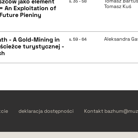
uszców jako element
Tomasz Bartu
s. 35 - 58
Tomasz Kuś
 An Exploitation of
Future Pieniny
ath - A Gold-Mining in
Aleksandra G
s. 59 - 64
 ścieżce turystycznej -
ch
kcie
deklaracja dostępności
Kontakt
bazhum@muzh