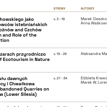
STRONY
AUTORZY
chowskiego jako
Marek Cieszko
s. 3 - 18
Anna Waśkow
kowców istebniańskich
 Rożnów and Czchów
m and Role of the
ction
zarach przyrodniczo
Aleksandra M
s. 19 - 26
 Ecotourism in Nature
ału dawnych
Elżbieta Kraw
s. 27 - 34
Marek W. Lore
ycy i Chwałkowa
 Abandoned Quarries on
 (Lower Silesia)