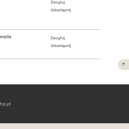
ś
Zacytuj
Udostępnij
pobierz cytat
pobierz cytat
awęda
Zacytuj
Udostępnij
pobierz cytat
pobierz cytat
pobierz cytat
pobierz cytat
p.pl
pobierz cytat