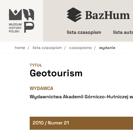
lista czasopism
lista au
home
lista czasopism
czasopismo
wydanie
Wielkość liter
TYTUŁ
Geotourism
WYDAWCA
Wydawnictwa Akademii Górniczo-Hutniczej w
2010 / Numer 21