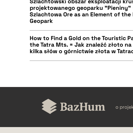
Szlachtowski obszar eksploatacji kr
projektowanego geoparku "Pieniny" =
BIBTEX
Szlachtowa Ore as an Element of the 
CZYSTY TEKST
Geopark
How to Find a Gold on the Touristic P
the Tatra Mts. = Jak znaleźć złoto na
BIBTEX
kilka słów o górnictwie złota w Tatra
CZYSTY TEKST
CZYSTY TEKST
BIBTEX
o proje
BIBTEX