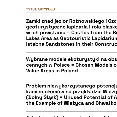
TYTUŁ ARTYKUŁU
Zamki znad jezior Rożnowskiego i Cz
geoturystyczne lapidaria i rola pias
w ich powstaniu = Castles from the
Lakes Area as Geotouristic Lapidariu
Istebna Sandstones in their Constru
Wybrane modele ekoturystyki na obs
cennych w Polsce = Chosen Models of
Value Areas in Poland
CZYSTY TEKST
Problem niewykorzystanego potencj
kamieniołomów na przykładzie Wież
(Dolny Śląsk) = Unused Potential of
CZYSTY TEKST
BIBTEX
the Example of Wieżyca and Chwałków