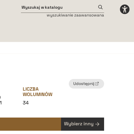
wyszukiwanie zaawansowana
Odstępy międzyliterowe
małe
średnie
duże
Udostępnij
LICZBA
WOLUMINÓW
0
1
34
Wybierz inny