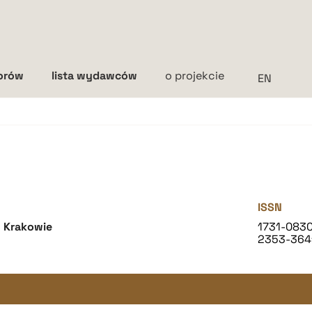
torów
lista wydawców
o projekcie
Interlinia
mała
średnia
duża
ISSN
 Krakowie
1731-083
2353-364