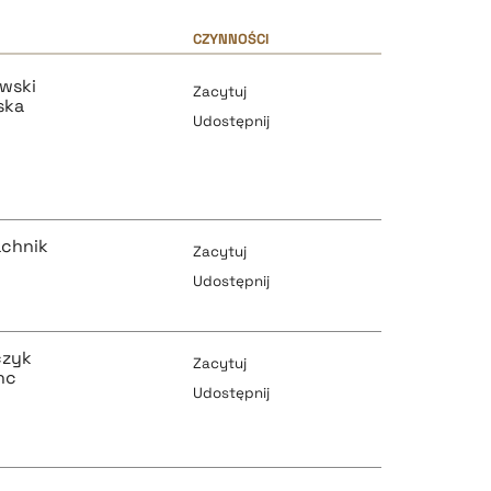
CZYNNOŚCI
wski
Zacytuj
ska
Udostępnij
achnik
Zacytuj
Udostępnij
pobierz cytat
czyk
Zacytuj
nc
Udostępnij
pobierz cytat
pobierz cytat