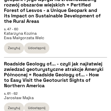
CZYSTY TEKST
rozwój obszarów wiejskich = Pertified
Forest of Lesvos - a Unique Geopark and
its Impact on Sustainable Development of
pobierz cytat
the Rural Areas
s. 47 - 60
BIBTEX
Katarzyna Kozina
Ewa Małgorzata Welc
pobierz cytat
Zacytuj
Udostępnij
Roadside Geology of... - czyli jak najłatwiej
zwiedzać geoturystyczne atrakcje Ameryki
CZYSTY TEKST
Północnej = Roadside Geology of... - How
to Easy Visit the Geotourist Sights of
Northern America
pobierz cytat
s. 61 - 62
Jarosław Majka
BIBTEX
Zacytuj
Udostępnij