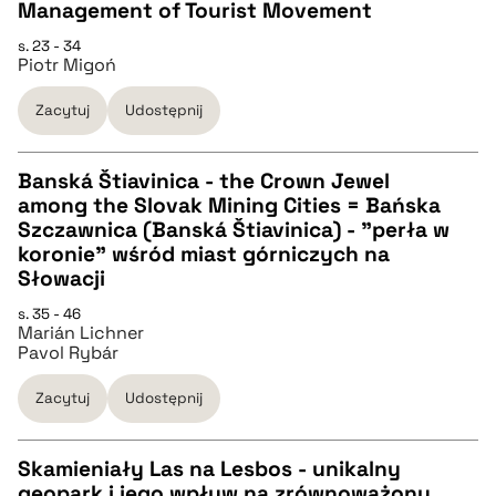
Management of Tourist Movement
pobierz cytat
s. 23 - 34
Piotr Migoń
BIBTEX
Zacytuj
Udostępnij
pobierz cytat
Banská Štiavinica - the Crown Jewel
among the Slovak Mining Cities = Bańska
CZYSTY TEKST
Szczawnica (Banská Štiavinica) - "perła w
koronie" wśród miast górniczych na
Słowacji
pobierz cytat
s. 35 - 46
Marián Lichner
Pavol Rybár
BIBTEX
Zacytuj
Udostępnij
pobierz cytat
Skamieniały Las na Lesbos - unikalny
geopark i jego wpływ na zrównoważony