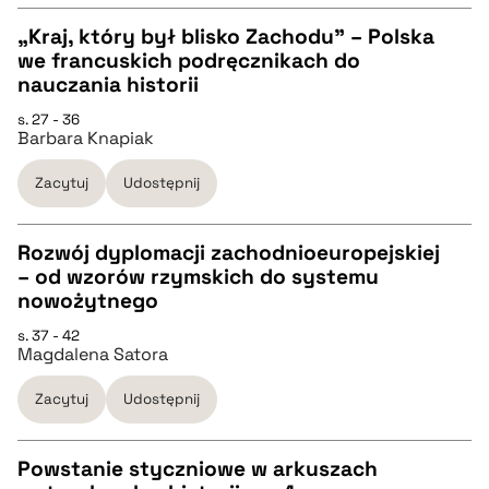
„Kraj, który był blisko Zachodu” – Polska
BIBTEX
we francuskich podręcznikach do
CZYSTY TEKST
nauczania historii
pobierz cytat
s. 27 - 36
Barbara Knapiak
pobierz cytat
Zacytuj
Udostępnij
BIBTEX
Rozwój dyplomacji zachodnioeuropejskiej
pobierz cytat
– od wzorów rzymskich do systemu
CZYSTY TEKST
nowożytnego
s. 37 - 42
Magdalena Satora
pobierz cytat
Zacytuj
Udostępnij
BIBTEX
Powstanie styczniowe w arkuszach
pobierz cytat