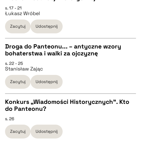
CZYSTY TEKST
s. 17 - 21
Łukasz Wróbel
pobierz cytat
Zacytuj
Udostępnij
BIBTEX
Droga do Panteonu... – antyczne wzory
bohaterstwa i walki za ojczyznę
pobierz cytat
CZYSTY TEKST
s. 22 - 25
Stanisław Zając
pobierz cytat
Zacytuj
Udostępnij
BIBTEX
Konkurs „Wiadomości Historycznych”. Kto
do Panteonu?
pobierz cytat
CZYSTY TEKST
s. 26
Zacytuj
Udostępnij
pobierz cytat