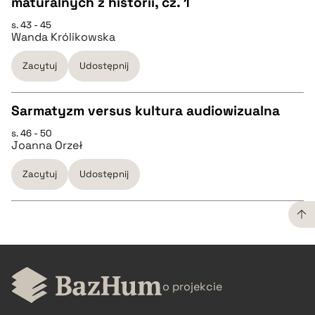
maturalnych z historii, cz. 1
CZYSTY TEKST
s. 43 - 45
Wanda Królikowska
pobierz cytat
Zacytuj
Udostępnij
BIBTEX
Sarmatyzm versus kultura audiowizualna
s. 46 - 50
pobierz cytat
CZYSTY TEKST
Joanna Orzeł
Zacytuj
Udostępnij
pobierz cytat
BIBTEX
CZYSTY TEKST
pobierz cytat
o projekcie
pobierz cytat