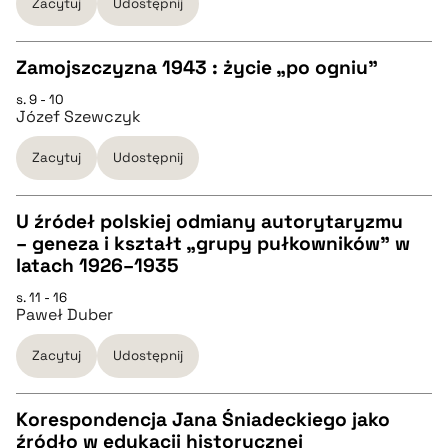
Zacytuj
Udostępnij
pobierz cytat
Zamojszczyzna 1943 : życie „po ogniu”
BIBTEX
s. 9 - 10
CZYSTY TEKST
Józef Szewczyk
pobierz cytat
Zacytuj
Udostępnij
pobierz cytat
U źródeł polskiej odmiany autorytaryzmu
BIBTEX
– geneza i kształt „grupy pułkowników” w
CZYSTY TEKST
latach 1926–1935
pobierz cytat
s. 11 - 16
Paweł Duber
pobierz cytat
Zacytuj
Udostępnij
BIBTEX
Korespondencja Jana Śniadeckiego jako
pobierz cytat
źródło w edukacji historycznej