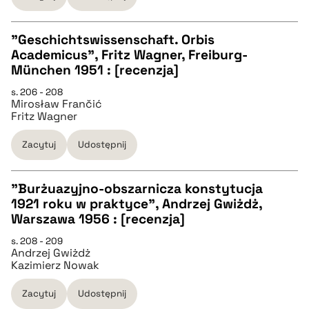
"Geschichtswissenschaft. Orbis
pobierz cytat
Academicus", Fritz Wagner, Freiburg-
CZYSTY TEKST
München 1951 : [recenzja]
s. 206 - 208
Mirosław Frančić
pobierz cytat
Fritz Wagner
Zacytuj
Udostępnij
BIBTEX
"Burżuazyjno-obszarnicza konstytucja
pobierz cytat
1921 roku w praktyce", Andrzej Gwiżdż,
CZYSTY TEKST
Warszawa 1956 : [recenzja]
s. 208 - 209
Andrzej Gwiżdż
pobierz cytat
Kazimierz Nowak
Zacytuj
Udostępnij
BIBTEX