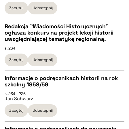
pobierz cytat
Zacytuj
Udostępnij
BIBTEX
Redakcja "Wiadomości Historycznych"
ogłasza konkurs na projekt lekcji historii
pobierz cytat
CZYSTY TEKST
uwzględniającej tematykę regionalną.
s. 234
pobierz cytat
Zacytuj
Udostępnij
BIBTEX
Informacje o podręcznikach historii na rok
szkolny 1958/59
pobierz cytat
CZYSTY TEKST
s. 234 - 236
Jan Schwarz
pobierz cytat
Zacytuj
Udostępnij
BIBTEX
Informacje o podręcznikach do nauczania