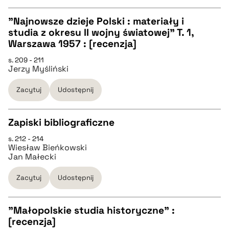
"Najnowsze dzieje Polski : materiały i
pobierz cytat
studia z okresu II wojny światowej" T. 1,
CZYSTY TEKST
Warszawa 1957 : [recenzja]
s. 209 - 211
Jerzy Myśliński
pobierz cytat
Zacytuj
Udostępnij
BIBTEX
Zapiski bibliograficzne
pobierz cytat
s. 212 - 214
CZYSTY TEKST
Wiesław Bieńkowski
Jan Małecki
pobierz cytat
Zacytuj
Udostępnij
BIBTEX
"Małopolskie studia historyczne" :
[recenzja]