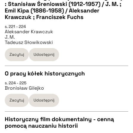
: Stanisław Śreniowski (1912-1957) / J. M. ;
pobierz cytat
CZYSTY TEKST
Emil Kipa (1886-1958) / Aleksander
Krawczuk ; Franciszek Fuchs
pobierz cytat
s. 221 - 224
Aleksander Krawczuk
J. M.
Tadeusz Słowikowski
BIBTEX
Zacytuj
Udostępnij
pobierz cytat
O pracy kółek historycznych
s. 224 - 225
CZYSTY TEKST
Bronisław Gilejko
Zacytuj
Udostępnij
pobierz cytat
Historyczny film dokumentalny - cenną
BIBTEX
pomocą nauczaniu historii
CZYSTY TEKST