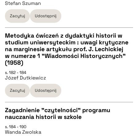
Stefan Szuman
pobierz cytat
Zacytuj
Udostępnij
BIBTEX
Metodyka ćwiczeń z dydaktyki historii w
studium uniwersyteckim : uwagi krytyczne
pobierz cytat
CZYSTY TEKST
na marginesie artykułu prof. J. Lechickiej
w numerze 1 "Wiadomości Historycznych"
(1958)
pobierz cytat
s. 182 - 184
Józef Dutkiewicz
BIBTEX
Zacytuj
Udostępnij
pobierz cytat
Zagadnienie "czytelności" programu
nauczania historii w szkole
CZYSTY TEKST
s. 184 - 190
Wanda Zwolska