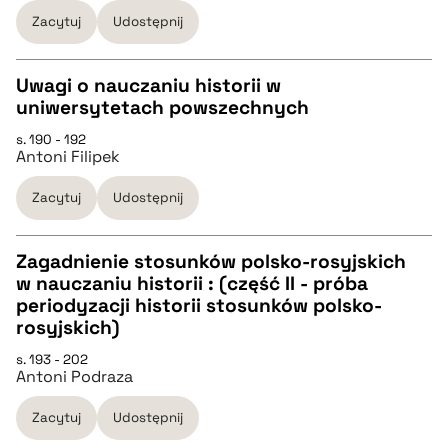
pobierz cytat
Zacytuj
Udostępnij
BIBTEX
Uwagi o nauczaniu historii w
uniwersytetach powszechnych
pobierz cytat
CZYSTY TEKST
s. 190 - 192
Antoni Filipek
pobierz cytat
Zacytuj
Udostępnij
BIBTEX
Zagadnienie stosunków polsko-rosyjskich
w nauczaniu historii : (część II - próba
pobierz cytat
CZYSTY TEKST
periodyzacji historii stosunków polsko-
rosyjskich)
pobierz cytat
s. 193 - 202
Antoni Podraza
BIBTEX
Zacytuj
Udostępnij