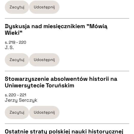
BIBTEX
Zacytuj
Udostępnij
pobierz cytat
Dyskusja nad miesięcznikiem "Mówią
Wieki"
CZYSTY TEKST
s. 219 - 220
J. S.
pobierz cytat
Zacytuj
Udostępnij
BIBTEX
Stowarzyszenie absolwentów historii na
Uniwersytecie Toruńskim
pobierz cytat
CZYSTY TEKST
s. 220 - 221
Jerzy Serczyk
pobierz cytat
Zacytuj
Udostępnij
BIBTEX
Ostatnie straty polskiej nauki historycznej