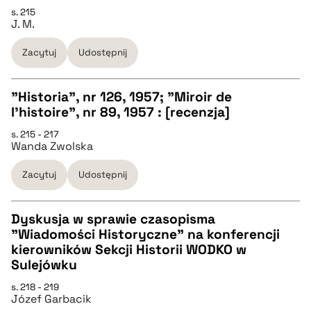
CZYSTY TEKST
pobierz cytat
s. 215
J. M.
pobierz cytat
Zacytuj
Udostępnij
BIBTEX
"Historia", nr 126, 1957; "Miroir de
l'histoire", nr 89, 1957 : [recenzja]
pobierz cytat
CZYSTY TEKST
s. 215 - 217
Wanda Zwolska
pobierz cytat
Zacytuj
Udostępnij
BIBTEX
Dyskusja w sprawie czasopisma
"Wiadomości Historyczne" na konferencji
pobierz cytat
CZYSTY TEKST
kierowników Sekcji Historii WODKO w
Sulejówku
pobierz cytat
s. 218 - 219
Józef Garbacik