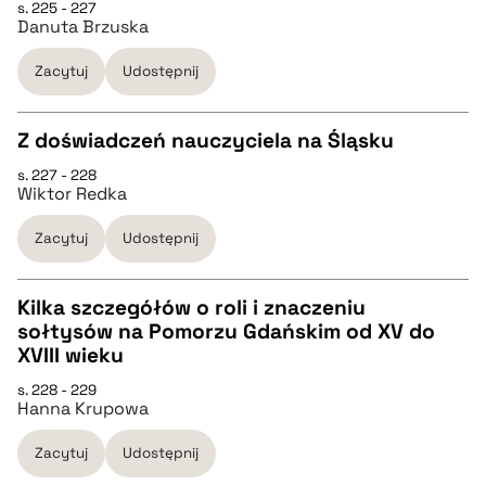
s. 225 - 227
pobierz cytat
Danuta Brzuska
pobierz cytat
Zacytuj
Udostępnij
BIBTEX
Z doświadczeń nauczyciela na Śląsku
s. 227 - 228
pobierz cytat
CZYSTY TEKST
Wiktor Redka
Zacytuj
Udostępnij
pobierz cytat
Kilka szczegółów o roli i znaczeniu
BIBTEX
sołtysów na Pomorzu Gdańskim od XV do
CZYSTY TEKST
XVIII wieku
pobierz cytat
s. 228 - 229
Hanna Krupowa
pobierz cytat
Zacytuj
Udostępnij
BIBTEX