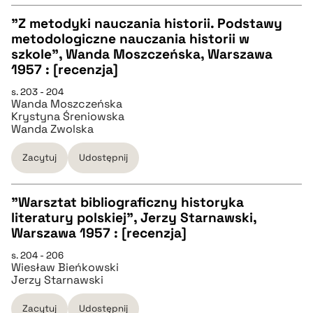
pobierz cytat
"Z metodyki nauczania historii. Podstawy
metodologiczne nauczania historii w
CZYSTY TEKST
szkole", Wanda Moszczeńska, Warszawa
1957 : [recenzja]
pobierz cytat
s. 203 - 204
Wanda Moszczeńska
Krystyna Śreniowska
Wanda Zwolska
BIBTEX
Zacytuj
Udostępnij
pobierz cytat
"Warsztat bibliograficzny historyka
literatury polskiej", Jerzy Starnawski,
CZYSTY TEKST
Warszawa 1957 : [recenzja]
s. 204 - 206
Wiesław Bieńkowski
pobierz cytat
Jerzy Starnawski
Zacytuj
Udostępnij
BIBTEX