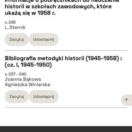
historii w szkołach zawodowych, które
pobierz cytat
CZYSTY TEKST
ukażą się w 1958 r.
s. 236
L. Sternik
pobierz cytat
Zacytuj
Udostępnij
BIBTEX
Bibliografia metodyki historii (1945-1958) :
pobierz cytat
(cz. I, 1945-1950)
CZYSTY TEKST
s. 237 - 240
Joanna Bąkowa
Agnieszka Winiarska
pobierz cytat
Zacytuj
Udostępnij
BIBTEX
pobierz cytat
CZYSTY TEKST