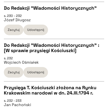
Do Redakcji "Wiadomości Historycznych"
pobierz cytat
s. 230 - 232
CZYSTY TEKST
Józef Długosz
Zacytuj
Udostępnij
pobierz cytat
Do Redakcji "Wiadomości Historycznych" :
BIBTEX
[W sprawie przysięgi Kościuszki]
CZYSTY TEKST
s. 232
pobierz cytat
Wojciech Ośmiałek
pobierz cytat
Zacytuj
Udostępnij
BIBTEX
Przysięga T. Kościuszki złożona na Rynku
Krakowskim narodowi w dn. 24.III.1794 r.
pobierz cytat
CZYSTY TEKST
s. 232 - 233
Jan Pachoński