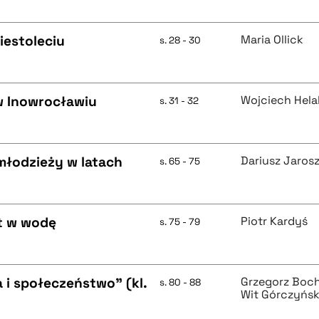
iestoleciu
Maria Ollick
s. 28 - 30
w Inowrocławiu
Wojciech Hela
s. 31 - 32
i młodzieży w latach
Dariusz Jaros
s. 65 - 75
t w wodę
Piotr Kardyś
s. 75 - 79
 i społeczeństwo" (kl.
Grzegorz Boc
s. 80 - 88
Wit Górczyńsk