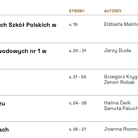
STRONY
AUTORZY
ych Szkół Polskich w
Elżbieta Maliń
s. 19
awodowych nr 1 w
Jerzy Duda
s. 20 - 21
Grzegorz Kryg
s. 21 - 24
Zenon Robak
zu
Halina Ćwik
s. 24 - 26
Danuta Paluc
hach
Joanna Rozm
s. 26 - 27