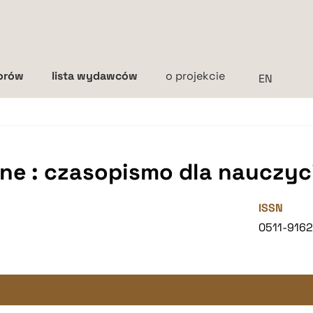
torów
lista wydawców
o projekcie
Interlinia
mała
średnia
duża
e : czasopismo dla nauczyci
ISSN
0511-916