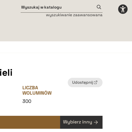
wyszukiwanie zaawansowana
Odstępy międzyliterowe
małe
średnie
duże
eli
Udostępnij
LICZBA
WOLUMINÓW
2
300
Wybierz inny