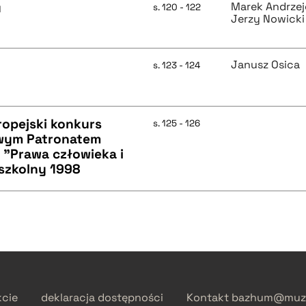
u
Marek Andrzej
s. 120 - 122
Jerzy Nowicki
Janusz Osica
s. 123 - 124
ropejski konkurs
s. 125 - 126
owym Patronatem
 "Prawa człowieka i
 szkolny 1998
kcie
deklaracja dostępności
Kontakt
bazhum@muzh