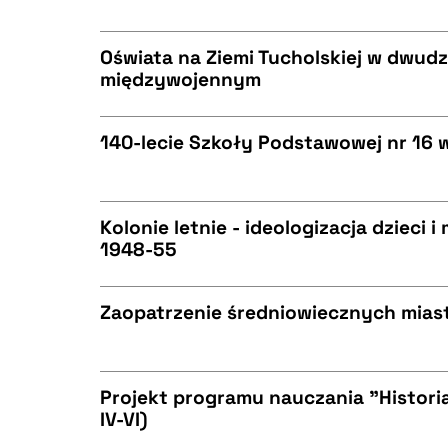
CZYSTY TEKST
BIBTEX
Oświata na Ziemi Tucholskiej w dwudz
międzywojennym
CZYSTY TEKST
BIBTEX
140-lecie Szkoły Podstawowej nr 16 
CZYSTY TEKST
BIBTEX
Kolonie letnie - ideologizacja dzieci 
1948-55
CZYSTY TEKST
BIBTEX
Zaopatrzenie średniowiecznych mias
CZYSTY TEKST
BIBTEX
Projekt programu nauczania "Historia
IV-VI)