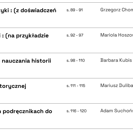
tyki : (z doświadczeń
Grzegorz Chom
s. 89 - 91
: (na przykładzie
Mariola Hosz
s. 92 - 97
 nauczania historii
Barbara Kubis
s. 98 - 110
storycznej
Mariusz Dulib
s. 111 - 115
ch podręcznikach do
Adam Suchoń
s. 116 - 120