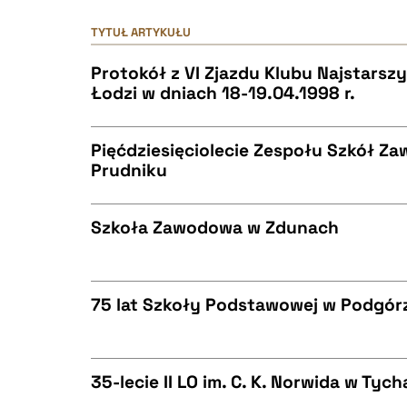
TYTUŁ ARTYKUŁU
Protokół z VI Zjazdu Klubu Najstarsz
Łodzi w dniach 18-19.04.1998 r.
Pięćdziesięciolecie Zespołu Szkół Z
Prudniku
CZYSTY TEKST
Szkoła Zawodowa w Zdunach
CZYSTY TEKST
BIBTEX
75 lat Szkoły Podstawowej w Podgór
CZYSTY TEKST
BIBTEX
35-lecie II LO im. C. K. Norwida w Tyc