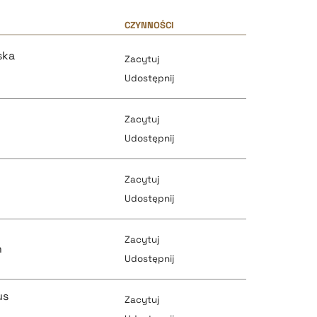
CZYNNOŚCI
ska
Zacytuj
Udostępnij
Zacytuj
Udostępnij
Zacytuj
pobierz cytat
Udostępnij
Zacytuj
pobierz cytat
h
Udostępnij
pobierz cytat
us
Zacytuj
pobierz cytat