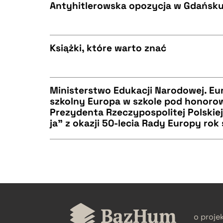
BIBTEX
Antyhitlerowska opozycja w Gdańsk
CZYSTY TEKST
BIBTEX
Książki, które warto znać
CZYSTY TEKST
BIBTEX
Ministerstwo Edukacji Narodowej. Eu
szkolny Europa w szkole pod honor
Prezydenta Rzeczypospolitej Polskiej
CZYSTY TEKST
ja" z okazji 50-lecia Rady Europy rok
BIBTEX
BIBTEX
CZYSTY TEKST
o proje