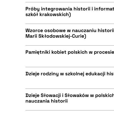
CZYSTY TEKST
BIBTEX
Próby integrowania historii i informa
szkół krakowskich)
CZYSTY TEKST
BIBTEX
Wzorce osobowe w nauczaniu historii 
Marii Skłodowskiej-Curie)
CZYSTY TEKST
BIBTEX
Pamiętniki kobiet polskich w procesie
CZYSTY TEKST
BIBTEX
Dzieje rodziny w szkolnej edukacji hi
CZYSTY TEKST
BIBTEX
Dzieje Słowacji i Słowaków w polski
nauczania historii
CZYSTY TEKST