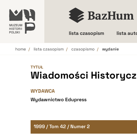
lista czasopism
lista au
home
lista czasopism
czasopismo
wydanie
Wielkość liter
TYTUŁ
Wiadomości Historyczn
WYDAWCA
Wydawnictwo Edupress
1999 / Tom 42 / Numer 2