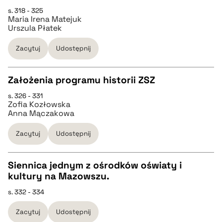
CZYSTY TEKST
s. 318 - 325
pobierz cytat
Maria Irena Matejuk
Urszula Płatek
pobierz cytat
Zacytuj
Udostępnij
BIBTEX
Założenia programu historii ZSZ
pobierz cytat
s. 326 - 331
CZYSTY TEKST
Zofia Kozłowska
Anna Mączakowa
pobierz cytat
Zacytuj
Udostępnij
BIBTEX
Siennica jednym z ośrodków oświaty i
kultury na Mazowszu.
CZYSTY TEKST
pobierz cytat
s. 332 - 334
Zacytuj
Udostępnij
pobierz cytat