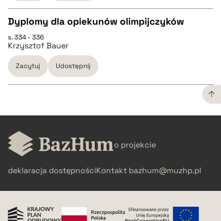
Dyplomy dla opiekunów olimpijczyków
BIBTEX
s. 334 - 336
CZYSTY TEKST
Krzysztof Bauer
pobierz cytat
Zacytuj
Udostępnij
pobierz cytat
BIBTEX
CZYSTY TEKST
pobierz cytat
o projekcie
pobierz cytat
deklaracja dostępności
Kontakt
bazhum@muzhp.pl
BIBTEX
pobierz cytat