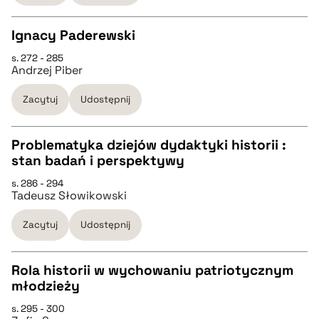
Ignacy Paderewski
BIBTEX
s. 272 - 285
CZYSTY TEKST
Andrzej Piber
pobierz cytat
Zacytuj
Udostępnij
pobierz cytat
Problematyka dziejów dydaktyki historii :
BIBTEX
stan badań i perspektywy
CZYSTY TEKST
s. 286 - 294
pobierz cytat
Tadeusz Słowikowski
pobierz cytat
Zacytuj
Udostępnij
BIBTEX
Rola historii w wychowaniu patriotycznym
młodzieży
pobierz cytat
CZYSTY TEKST
s. 295 - 300