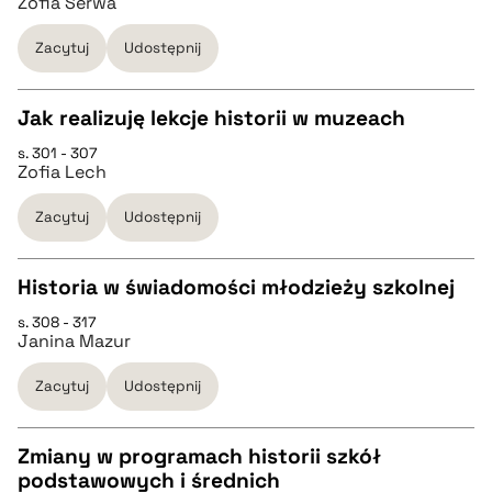
Zofia Serwa
pobierz cytat
Zacytuj
Udostępnij
BIBTEX
Jak realizuję lekcje historii w muzeach
s. 301 - 307
pobierz cytat
CZYSTY TEKST
Zofia Lech
Zacytuj
Udostępnij
pobierz cytat
Historia w świadomości młodzieży szkolnej
BIBTEX
s. 308 - 317
CZYSTY TEKST
Janina Mazur
pobierz cytat
Zacytuj
Udostępnij
pobierz cytat
Zmiany w programach historii szkół
BIBTEX
podstawowych i średnich