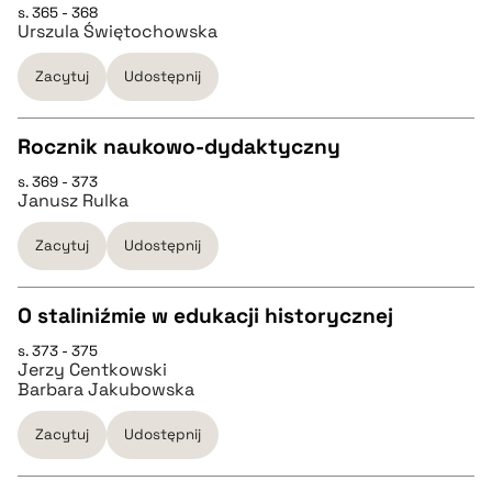
s. 365 - 368
Urszula Świętochowska
pobierz cytat
Zacytuj
Udostępnij
BIBTEX
Rocznik naukowo-dydaktyczny
pobierz cytat
s. 369 - 373
CZYSTY TEKST
Janusz Rulka
Zacytuj
Udostępnij
pobierz cytat
O staliniźmie w edukacji historycznej
BIBTEX
s. 373 - 375
CZYSTY TEKST
Jerzy Centkowski
pobierz cytat
Barbara Jakubowska
pobierz cytat
Zacytuj
Udostępnij
BIBTEX