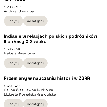
CZYSTY TEKST
s. 296 - 305
Andrzej Chwalba
pobierz cytat
Zacytuj
Udostępnij
BIBTEX
Indianie w relacjach polskich podróżników
II połowy XIX wieku
pobierz cytat
CZYSTY TEKST
s. 305 - 312
Izabela Rusinowa
pobierz cytat
Zacytuj
Udostępnij
BIBTEX
Przemiany w nauczaniu historii w ZSRR
s. 313 - 317
pobierz cytat
CZYSTY TEKST
Galina Wasiljewna Kłokowa
Elżbieta Kowalska-Gardulska
pobierz cytat
Zacytuj
Udostępnij