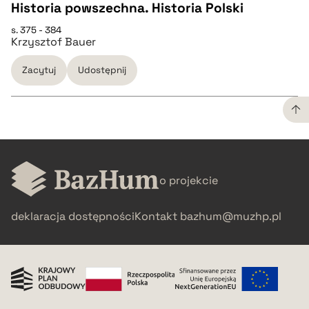
Historia powszechna. Historia Polski
s. 375 - 384
CZYSTY TEKST
pobierz cytat
Krzysztof Bauer
Zacytuj
Udostępnij
pobierz cytat
BIBTEX
CZYSTY TEKST
pobierz cytat
o projekcie
pobierz cytat
deklaracja dostępności
Kontakt
bazhum@muzhp.pl
BIBTEX
pobierz cytat