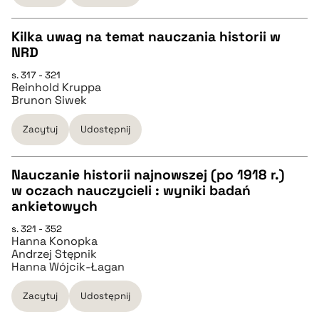
BIBTEX
Kilka uwag na temat nauczania historii w
NRD
CZYSTY TEKST
pobierz cytat
s. 317 - 321
Reinhold Kruppa
Brunon Siwek
pobierz cytat
Zacytuj
Udostępnij
BIBTEX
Nauczanie historii najnowszej (po 1918 r.)
w oczach nauczycieli : wyniki badań
pobierz cytat
CZYSTY TEKST
ankietowych
s. 321 - 352
Hanna Konopka
pobierz cytat
Andrzej Stępnik
Hanna Wójcik-Łagan
BIBTEX
Zacytuj
Udostępnij