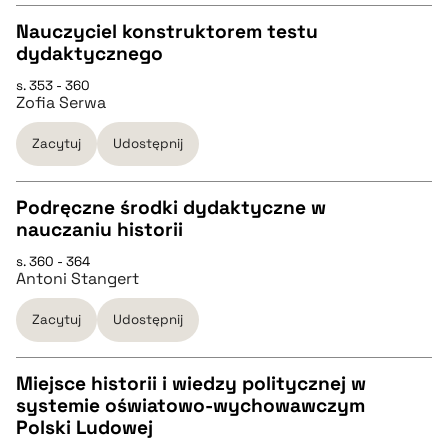
pobierz cytat
Nauczyciel konstruktorem testu
dydaktycznego
CZYSTY TEKST
s. 353 - 360
Zofia Serwa
pobierz cytat
Zacytuj
Udostępnij
BIBTEX
Podręczne środki dydaktyczne w
nauczaniu historii
pobierz cytat
CZYSTY TEKST
s. 360 - 364
Antoni Stangert
pobierz cytat
Zacytuj
Udostępnij
BIBTEX
Miejsce historii i wiedzy politycznej w
systemie oświatowo-wychowawczym
pobierz cytat
CZYSTY TEKST
Polski Ludowej