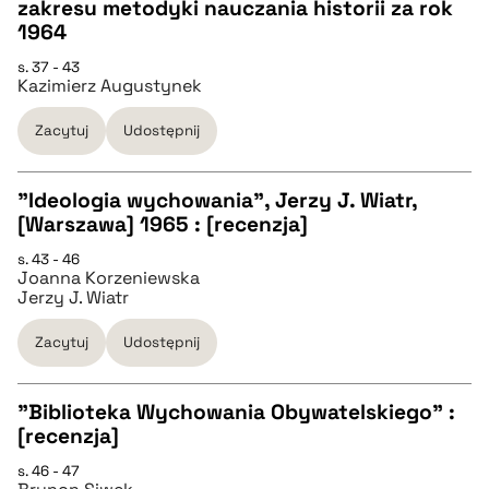
zakresu metodyki nauczania historii za rok
pobierz cytat
CZYSTY TEKST
1964
s. 37 - 43
Kazimierz Augustynek
pobierz cytat
Zacytuj
Udostępnij
BIBTEX
"Ideologia wychowania", Jerzy J. Wiatr,
pobierz cytat
[Warszawa] 1965 : [recenzja]
CZYSTY TEKST
s. 43 - 46
Joanna Korzeniewska
Jerzy J. Wiatr
pobierz cytat
Zacytuj
Udostępnij
BIBTEX
"Biblioteka Wychowania Obywatelskiego" :
[recenzja]
pobierz cytat
CZYSTY TEKST
s. 46 - 47