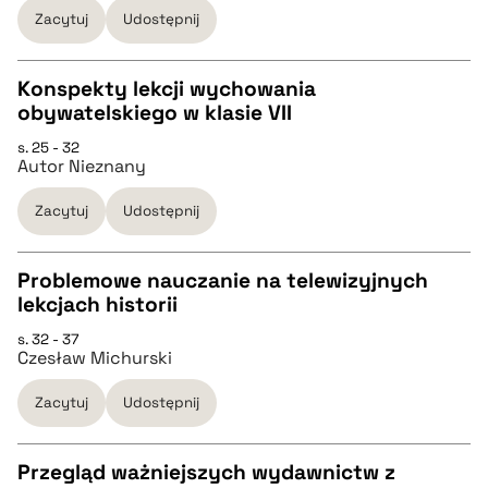
pobierz cytat
Zacytuj
Udostępnij
BIBTEX
Konspekty lekcji wychowania
obywatelskiego w klasie VII
pobierz cytat
CZYSTY TEKST
s. 25 - 32
Autor Nieznany
pobierz cytat
Zacytuj
Udostępnij
BIBTEX
Problemowe nauczanie na telewizyjnych
lekcjach historii
pobierz cytat
CZYSTY TEKST
s. 32 - 37
Czesław Michurski
pobierz cytat
Zacytuj
Udostępnij
BIBTEX
Przegląd ważniejszych wydawnictw z