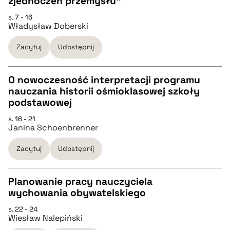
zjednoczeń przemysłu"
pobierz cytat
s. 7 - 16
Władysław Doberski
BIBTEX
Zacytuj
Udostępnij
pobierz cytat
O nowoczesność interpretacji programu
nauczania historii ośmioklasowej szkoły
CZYSTY TEKST
podstawowej
s. 16 - 21
Janina Schoenbrenner
pobierz cytat
Zacytuj
Udostępnij
BIBTEX
Planowanie pracy nauczyciela
pobierz cytat
wychowania obywatelskiego
CZYSTY TEKST
s. 22 - 24
Wiesław Nalepiński