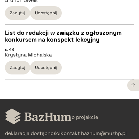
Brunon Siwek
pobierz cytat
Zacytuj
Udostępnij
BIBTEX
List do redakcji w związku z ogłoszonym
konkursem na konspekt lekcyjny
pobierz cytat
CZYSTY TEKST
s. 48
Krystyna Michalska
pobierz cytat
Zacytuj
Udostępnij
BIBTEX
pobierz cytat
CZYSTY TEKST
o projekcie
pobierz cytat
deklaracja dostępności
Kontakt
bazhum@muzhp.pl
BIBTEX