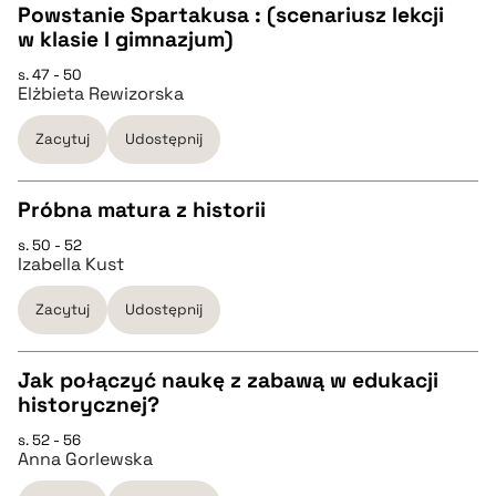
Powstanie Spartakusa : (scenariusz lekcji
pobierz cytat
w klasie I gimnazjum)
CZYSTY TEKST
s. 47 - 50
Elżbieta Rewizorska
pobierz cytat
Zacytuj
Udostępnij
BIBTEX
Próbna matura z historii
s. 50 - 52
pobierz cytat
CZYSTY TEKST
Izabella Kust
Zacytuj
Udostępnij
pobierz cytat
Jak połączyć naukę z zabawą w edukacji
BIBTEX
historycznej?
CZYSTY TEKST
s. 52 - 56
pobierz cytat
Anna Gorlewska
pobierz cytat