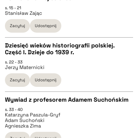
s. 15 - 21
pobierz cytat
CZYSTY TEKST
Stanisław Zając
Zacytuj
Udostępnij
pobierz cytat
Dziesięć wieków historiografii polskiej.
BIBTEX
Część I. Dzieje do 1939 r.
CZYSTY TEKST
s. 22 - 33
pobierz cytat
Jerzy Maternicki
pobierz cytat
Zacytuj
Udostępnij
BIBTEX
Wywiad z profesorem Adamem Suchońskim
s. 33 - 40
pobierz cytat
CZYSTY TEKST
Katarzyna Paszula-Gryf
Adam Suchoński
Agnieszka Zima
pobierz cytat