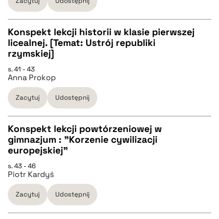
Zacytuj
Udostępnij
BIBTEX
Konspekt lekcji historii w klasie pierwszej
licealnej. [Temat: Ustrój republiki
pobierz cytat
CZYSTY TEKST
rzymskiej]
s. 41 - 43
Anna Prokop
pobierz cytat
Zacytuj
Udostępnij
BIBTEX
Konspekt lekcji powtórzeniowej w
pobierz cytat
gimnazjum : "Korzenie cywilizacji
CZYSTY TEKST
europejskiej"
s. 43 - 46
Piotr Kardyś
pobierz cytat
Zacytuj
Udostępnij
BIBTEX