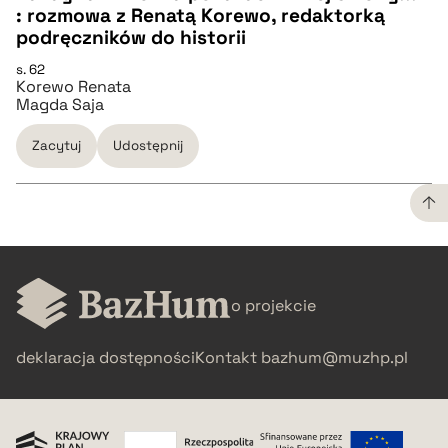
: rozmowa z Renatą Korewo, redaktorką
pobierz cytat
CZYSTY TEKST
podręczników do historii
s. 62
Korewo Renata
pobierz cytat
Magda Saja
Zacytuj
Udostępnij
BIBTEX
pobierz cytat
CZYSTY TEKST
o projekcie
pobierz cytat
deklaracja dostępności
Kontakt
bazhum@muzhp.pl
BIBTEX
pobierz cytat