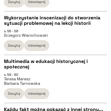
Zacytuj
Udostępnij
BIBTEX
Wykorzystanie inscenizacji do stworzenia
sytuacji problemowej na lekcji historii
pobierz cytat
CZYSTY TEKST
s. 56 - 58
Grzegorz Wierzchowski
pobierz cytat
Zacytuj
Udostępnij
BIBTEX
Multimedia w edukacji historycznej i
społecznej
pobierz cytat
CZYSTY TEKST
s. 59 - 60
Teresa Maresz
Barbara Tarnowska
pobierz cytat
Zacytuj
Udostępnij
BIBTEX
Każdy fakt można pokazać z innej strony...