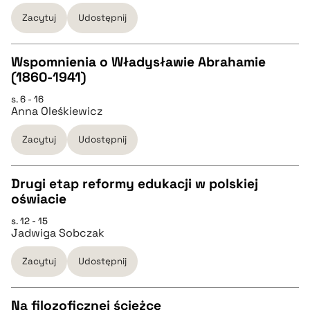
Zacytuj
Udostępnij
pobierz cytat
Wspomnienia o Władysławie Abrahamie
BIBTEX
(1860-1941)
CZYSTY TEKST
s. 6 - 16
pobierz cytat
Anna Oleśkiewicz
pobierz cytat
Zacytuj
Udostępnij
BIBTEX
Drugi etap reformy edukacji w polskiej
oświacie
pobierz cytat
CZYSTY TEKST
s. 12 - 15
Jadwiga Sobczak
pobierz cytat
Zacytuj
Udostępnij
BIBTEX
Na filozoficznej ścieżce