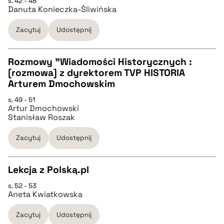
s. 42 - 48
pobierz cytat
Danuta Konieczka-Śliwińska
pobierz cytat
Zacytuj
Udostępnij
BIBTEX
Rozmowy "Wiadomości Historycznych :
[rozmowa] z dyrektorem TVP HISTORIA
pobierz cytat
CZYSTY TEKST
Arturem Dmochowskim
s. 49 - 51
Artur Dmochowski
pobierz cytat
Stanisław Roszak
Zacytuj
Udostępnij
BIBTEX
Lekcja z Polską.pl
pobierz cytat
s. 52 - 53
CZYSTY TEKST
Aneta Kwiatkowska
Zacytuj
Udostępnij
pobierz cytat