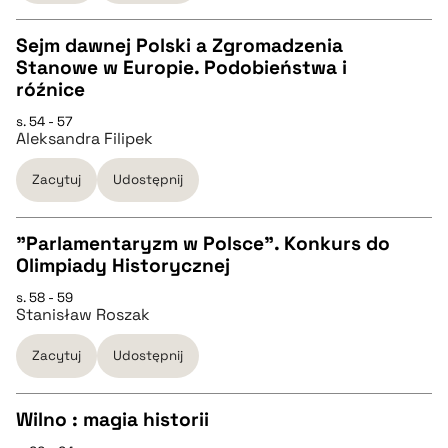
Sejm dawnej Polski a Zgromadzenia
BIBTEX
Stanowe w Europie. Podobieństwa i
CZYSTY TEKST
róźnice
pobierz cytat
s. 54 - 57
Aleksandra Filipek
pobierz cytat
Zacytuj
Udostępnij
BIBTEX
"Parlamentaryzm w Polsce". Konkurs do
pobierz cytat
Olimpiady Historycznej
CZYSTY TEKST
s. 58 - 59
Stanisław Roszak
pobierz cytat
Zacytuj
Udostępnij
BIBTEX
Wilno : magia historii