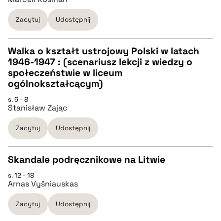
pobierz cytat
Zacytuj
Udostępnij
pobierz cytat
Walka o kształt ustrojowy Polski w latach
BIBTEX
1946-1947 : (scenariusz lekcji z wiedzy o
CZYSTY TEKST
społeczeństwie w liceum
pobierz cytat
ogólnokształcącym)
pobierz cytat
s. 6 - 8
Stanisław Zając
BIBTEX
Zacytuj
Udostępnij
pobierz cytat
Skandale podręcznikowe na Litwie
s. 12 - 18
CZYSTY TEKST
Arnas Vyšniauskas
Zacytuj
Udostępnij
pobierz cytat