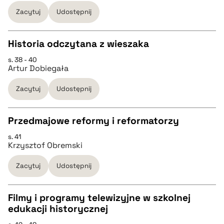
pobierz cytat
Zacytuj
Udostępnij
BIBTEX
Historia odczytana z wieszaka
s. 38 - 40
pobierz cytat
CZYSTY TEKST
Artur Dobiegała
Zacytuj
Udostępnij
pobierz cytat
Przedmajowe reformy i reformatorzy
BIBTEX
s. 41
CZYSTY TEKST
Krzysztof Obremski
pobierz cytat
Zacytuj
Udostępnij
pobierz cytat
Filmy i programy telewizyjne w szkolnej
BIBTEX
edukacji historycznej
CZYSTY TEKST