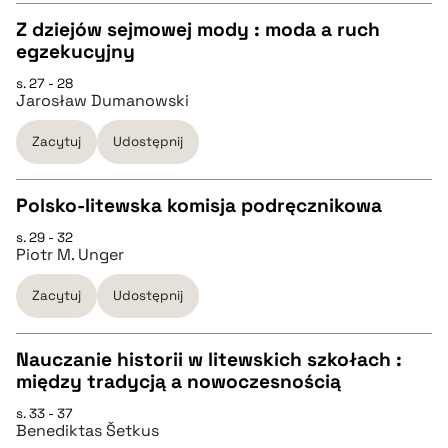
Z dziejów sejmowej mody : moda a ruch
BIBTEX
egzekucyjny
CZYSTY TEKST
s. 27 - 28
pobierz cytat
Jarosław Dumanowski
pobierz cytat
Zacytuj
Udostępnij
BIBTEX
Polsko-litewska komisja podręcznikowa
s. 29 - 32
pobierz cytat
CZYSTY TEKST
Piotr M. Unger
Zacytuj
Udostępnij
pobierz cytat
Nauczanie historii w litewskich szkołach :
BIBTEX
między tradycją a nowoczesnością
CZYSTY TEKST
s. 33 - 37
pobierz cytat
Benediktas Šetkus