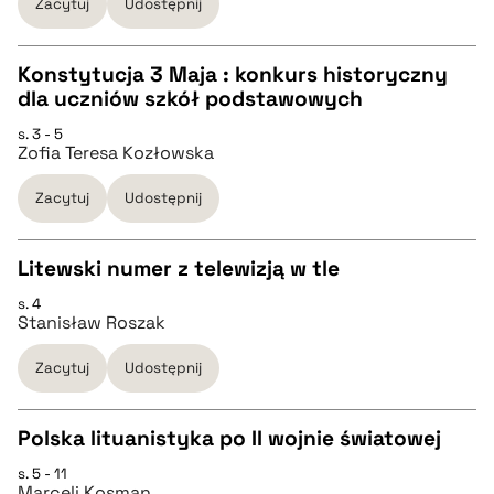
Zacytuj
Udostępnij
pobierz cytat
Konstytucja 3 Maja : konkurs historyczny
BIBTEX
dla uczniów szkół podstawowych
CZYSTY TEKST
s. 3 - 5
pobierz cytat
Zofia Teresa Kozłowska
pobierz cytat
Zacytuj
Udostępnij
BIBTEX
Litewski numer z telewizją w tle
s. 4
pobierz cytat
CZYSTY TEKST
Stanisław Roszak
Zacytuj
Udostępnij
pobierz cytat
Polska lituanistyka po II wojnie światowej
BIBTEX
s. 5 - 11
CZYSTY TEKST
Marceli Kosman