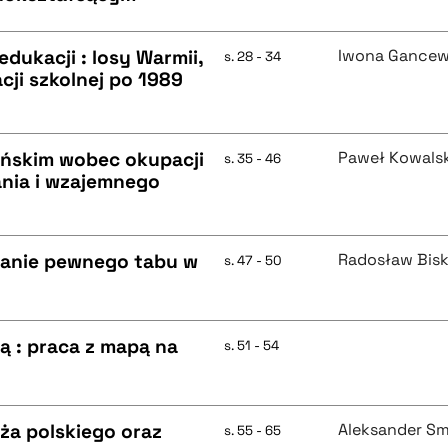
edukacji : losy Warmii,
Iwona Gance
s. 28 - 34
cji szkolnej po 1989
ańskim wobec okupacji
Paweł Kowalsk
s. 35 - 46
ania i wzajemnego
wanie pewnego tabu w
Radosław Bis
s. 47 - 50
ą : praca z mapą na
s. 51 - 54
ża polskiego oraz
Aleksander Sm
s. 55 - 65