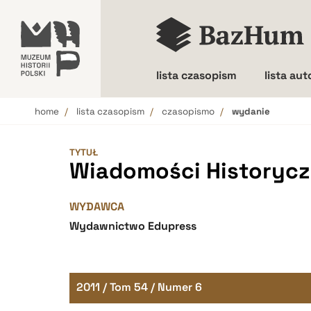
lista czasopism
lista au
home
lista czasopism
czasopismo
wydanie
Wielkość liter
TYTUŁ
Wiadomości Historyczn
WYDAWCA
Wydawnictwo Edupress
2011 / Tom 54 / Numer 6