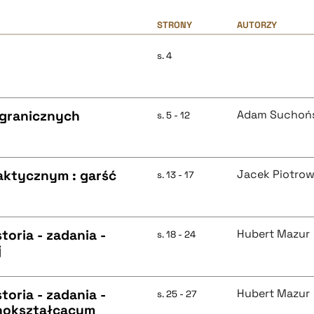
STRONY
AUTORZY
s. 4
agranicznych
Adam Suchoń
s. 5 - 12
aktycznym : garść
Jacek Piotrow
s. 13 - 17
oria - zadania -
Hubert Mazur
s. 18 - 24
j
oria - zadania -
Hubert Mazur
s. 25 - 27
ólnokształcącym