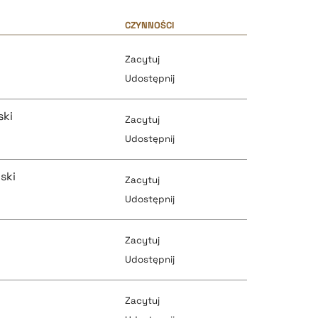
CZYNNOŚCI
Zacytuj
Udostępnij
ski
Zacytuj
Udostępnij
ski
Zacytuj
pobierz cytat
Udostępnij
Zacytuj
pobierz cytat
Udostępnij
pobierz cytat
Zacytuj
pobierz cytat