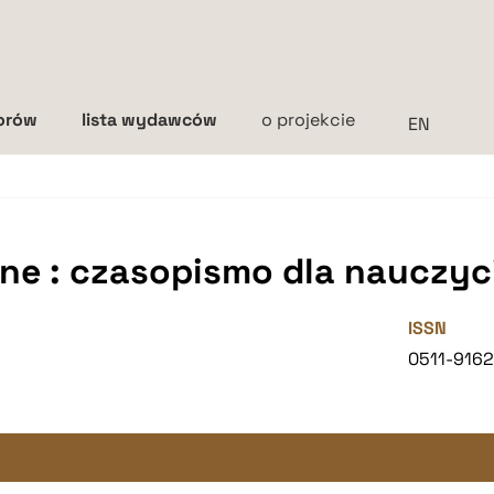
torów
lista wydawców
o projekcie
Interlinia
mała
średnia
duża
e : czasopismo dla nauczyci
ISSN
0511-916