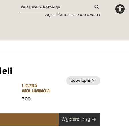
wyszukiwanie zaawansowana
Odstępy międzyliterowe
małe
średnie
duże
eli
Udostępnij
LICZBA
WOLUMINÓW
2
300
Wybierz inny