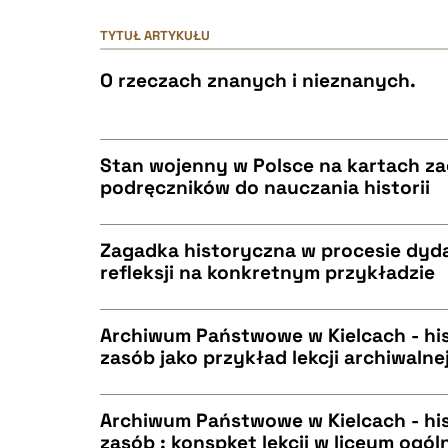
TYTUŁ ARTYKUŁU
O rzeczach znanych i nieznanych.
Stan wojenny w Polsce na kartach z
podręczników do nauczania historii
CZYSTY TEKST
Zagadka historyczna w procesie dyd
refleksji na konkretnym przykładzie
CZYSTY TEKST
BIBTEX
Archiwum Państwowe w Kielcach - hist
zasób jako przykład lekcji archiwalne
CZYSTY TEKST
BIBTEX
Archiwum Państwowe w Kielcach - hist
zasób : konspket lekcji w liceum og