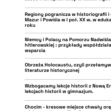
CZYSTY TEKST
BIBTEX
Regiony pogranicza w historiografii i 
Mazur i Powiśla w I poł. XX w. w eduka
roku
CZYSTY TEKST
BIBTEX
Niemcy i Polacy na Pomorzu Nadwiśl
hitlerowskiej : przykłady współdział
wsparcia
CZYSTY TEKST
BIBTEX
Obrzeża Holocaustu, czyli przełamy
literaturze historycznej
CZYSTY TEKST
BIBTEX
Wzbogacamy lekcje historii z Nową Er
lekcjach historii w gimnazjum.
CZYSTY TEKST
BIBTEX
Chocim - kresowe miejsce chwały orę