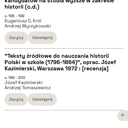
kandydatów na studia wyższe w zakresie
CZYSTY TEKST
historii (c.d.)
s. 195 - 199
Eugeniusz C. Król
pobierz cytat
Andrzej Wyrzykowski
Zacytuj
Udostępnij
BIBTEX
"Teksty źródłowe do nauczania historii
pobierz cytat
Polski w szkole (1796-1864)", oprac. Józef
CZYSTY TEKST
Kazimierski, Warszawa 1972 : [recenzja]
s. 199 - 200
Józef Kazimierski
pobierz cytat
Andrzej Tomaszewicz
Zacytuj
Udostępnij
BIBTEX
pobierz cytat