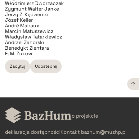
Włodzimierz Dworzaczek
Zygmunt Walter Janke
pobierz cytat
Jerzy Z. Kędzierski
Józef Keller
André Malraux
Marcin Matuszewicz
BIBTEX
Władysław Tatarkiewicz
Andrzej Zahorski
Benedykt Zientara
pobierz cytat
E. M. Żukow
Zacytuj
Udostępnij
CZYSTY TEKST
o projekcie
pobierz cytat
deklaracja dostępności
Kontakt
bazhum@muzhp.pl
BIBTEX