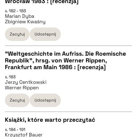
Wrocław 1983 : [recenzja]
s. 182 - 183
Marian Dyba
pobierz cytat
Zbigniew Kwaśny
Zacytuj
Udostępnij
BIBTEX
"Weltgeschichte im Aufriss. Die Roemische
pobierz cytat
Republik", hrsg. von Werner Rippen,
CZYSTY TEKST
Frankfurt am Main 1986 : [recenzja]
s. 183
Jerzy Centkowski
pobierz cytat
Werner Rippen
Zacytuj
Udostępnij
BIBTEX
Książki, które warto przeczytać
pobierz cytat
s. 184 - 191
CZYSTY TEKST
Krzysztof Bauer