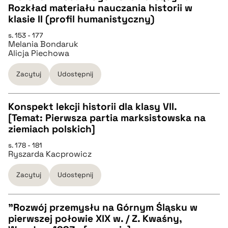
Rozkład materiału nauczania historii w
pobierz cytat
CZYSTY TEKST
klasie II (profil humanistyczny)
s. 153 - 177
Melania Bondaruk
pobierz cytat
Alicja Piechowa
Zacytuj
Udostępnij
BIBTEX
Konspekt lekcji historii dla klasy VII.
pobierz cytat
[Temat: Pierwsza partia marksistowska na
CZYSTY TEKST
ziemiach polskich]
s. 178 - 181
Ryszarda Kacprowicz
pobierz cytat
Zacytuj
Udostępnij
BIBTEX
"Rozwój przemysłu na Górnym Śląsku w
pobierz cytat
pierwszej połowie XIX w. / Z. Kwaśny,
CZYSTY TEKST