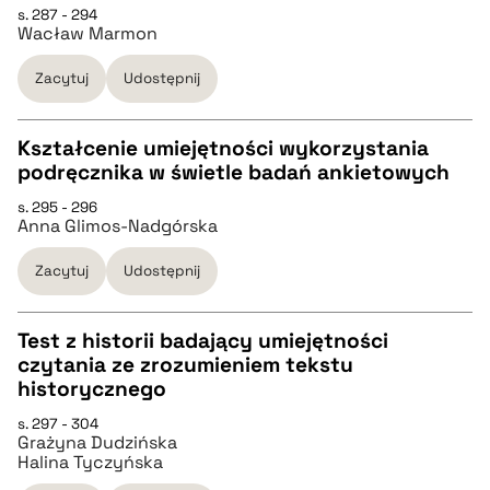
s. 287 - 294
pobierz cytat
Wacław Marmon
pobierz cytat
Zacytuj
Udostępnij
BIBTEX
Kształcenie umiejętności wykorzystania
podręcznika w świetle badań ankietowych
pobierz cytat
CZYSTY TEKST
s. 295 - 296
Anna Glimos-Nadgórska
pobierz cytat
Zacytuj
Udostępnij
BIBTEX
Test z historii badający umiejętności
czytania ze zrozumieniem tekstu
pobierz cytat
CZYSTY TEKST
historycznego
s. 297 - 304
Grażyna Dudzińska
pobierz cytat
Halina Tyczyńska