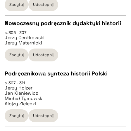
Zacytuj
Udostępnij
BIBTEX
Nowoczesny podręcznik dydaktyki historii
pobierz cytat
s. 305 - 307
CZYSTY TEKST
Jerzy Centkowski
Jerzy Maternicki
pobierz cytat
Zacytuj
Udostępnij
BIBTEX
Podręcznikowa synteza historii Polski
s. 307 - 311
CZYSTY TEKST
pobierz cytat
Jerzy Holzer
Jan Kieniewicz
Michał Tymowski
pobierz cytat
Alojzy Zielecki
Zacytuj
Udostępnij
BIBTEX