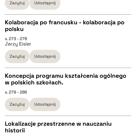
Zacytuj
Udostępnij
pobierz cytat
Kolaboracja po francusku - kolaboracja po
BIBTEX
polsku
CZYSTY TEKST
s. 273 - 278
pobierz cytat
Jerzy Eisler
pobierz cytat
Zacytuj
Udostępnij
BIBTEX
Koncepcja programu kształcenia ogólnego
w polskich szkołach.
pobierz cytat
CZYSTY TEKST
s. 279 - 286
Zacytuj
Udostępnij
pobierz cytat
Lokalizacje przestrzenne w nauczaniu
BIBTEX
historii
CZYSTY TEKST