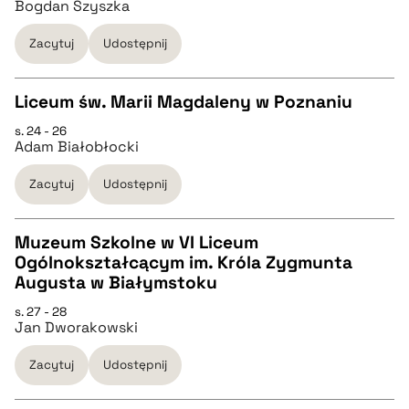
Bogdan Szyszka
pobierz cytat
Zacytuj
Udostępnij
BIBTEX
Liceum św. Marii Magdaleny w Poznaniu
s. 24 - 26
pobierz cytat
CZYSTY TEKST
Adam Białobłocki
Zacytuj
Udostępnij
pobierz cytat
Muzeum Szkolne w VI Liceum
BIBTEX
Ogólnokształcącym im. Króla Zygmunta
CZYSTY TEKST
Augusta w Białymstoku
pobierz cytat
s. 27 - 28
Jan Dworakowski
pobierz cytat
Zacytuj
Udostępnij
BIBTEX