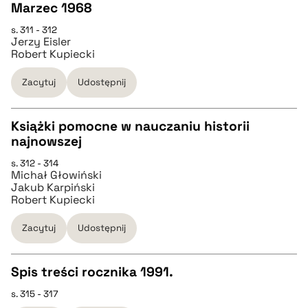
Marzec 1968
pobierz cytat
s. 311 - 312
CZYSTY TEKST
Jerzy Eisler
Robert Kupiecki
pobierz cytat
Zacytuj
Udostępnij
BIBTEX
Książki pomocne w nauczaniu historii
najnowszej
CZYSTY TEKST
pobierz cytat
s. 312 - 314
Michał Głowiński
Jakub Karpiński
pobierz cytat
Robert Kupiecki
Zacytuj
Udostępnij
BIBTEX
Spis treści rocznika 1991.
pobierz cytat
s. 315 - 317
CZYSTY TEKST