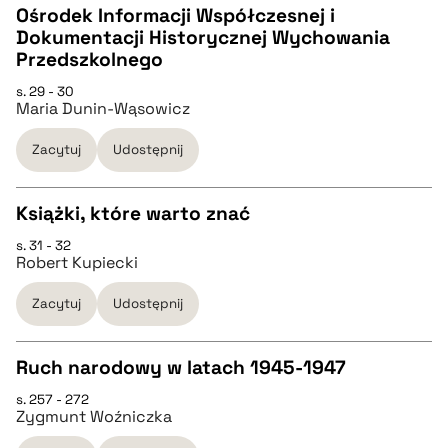
Ośrodek Informacji Współczesnej i
pobierz cytat
Dokumentacji Historycznej Wychowania
CZYSTY TEKST
Przedszkolnego
s. 29 - 30
Maria Dunin-Wąsowicz
pobierz cytat
Zacytuj
Udostępnij
BIBTEX
Książki, które warto znać
pobierz cytat
s. 31 - 32
CZYSTY TEKST
Robert Kupiecki
Zacytuj
Udostępnij
pobierz cytat
Ruch narodowy w latach 1945-1947
BIBTEX
s. 257 - 272
CZYSTY TEKST
Zygmunt Woźniczka
pobierz cytat