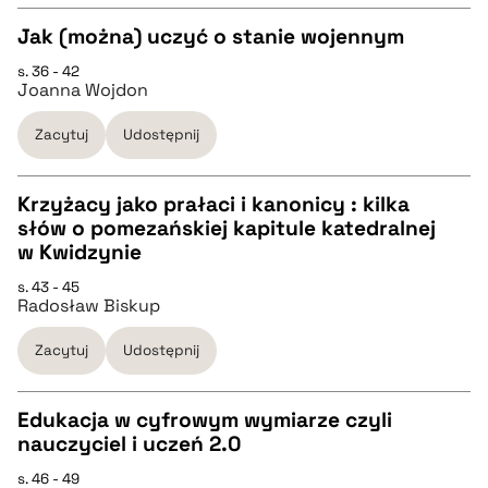
Jak (można) uczyć o stanie wojennym
BIBTEX
s. 36 - 42
CZYSTY TEKST
Joanna Wojdon
pobierz cytat
Zacytuj
Udostępnij
pobierz cytat
Krzyżacy jako prałaci i kanonicy : kilka
BIBTEX
słów o pomezańskiej kapitule katedralnej
CZYSTY TEKST
w Kwidzynie
pobierz cytat
s. 43 - 45
Radosław Biskup
pobierz cytat
Zacytuj
Udostępnij
BIBTEX
Edukacja w cyfrowym wymiarze czyli
pobierz cytat
nauczyciel i uczeń 2.0
CZYSTY TEKST
s. 46 - 49