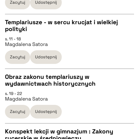
Zacytuj
Udostępnij
BIBTEX
Templariusze - w sercu krucjat i wielkiej
polityki
pobierz cytat
CZYSTY TEKST
s. 11 - 18
Magdalena Satora
pobierz cytat
Zacytuj
Udostępnij
BIBTEX
Obraz zakonu templariuszy w
wydawnictwach historycznych
pobierz cytat
CZYSTY TEKST
s. 19 - 22
Magdalena Satora
pobierz cytat
Zacytuj
Udostępnij
BIBTEX
Konspekt lekcji w gimnazjum : Zakony
rycerskie w średniowieczu