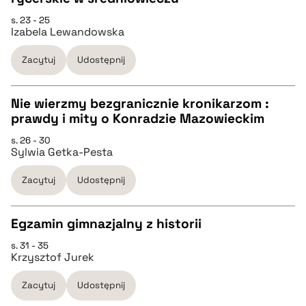
pobierz cytat
CZYSTY TEKST
s. 23 - 25
Izabela Lewandowska
pobierz cytat
Zacytuj
Udostępnij
BIBTEX
Nie wierzmy bezgranicznie kronikarzom :
prawdy i mity o Konradzie Mazowieckim
pobierz cytat
CZYSTY TEKST
s. 26 - 30
Sylwia Getka-Pesta
pobierz cytat
Zacytuj
Udostępnij
BIBTEX
Egzamin gimnazjalny z historii
s. 31 - 35
pobierz cytat
CZYSTY TEKST
Krzysztof Jurek
Zacytuj
Udostępnij
pobierz cytat