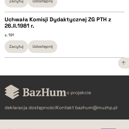
Zacytuj
Udostępnij
BIBTEX
Uchwała Komisji Dydaktycznej ZG PTH z
pobierz cytat
26.II.1981 r.
CZYSTY TEKST
s. 191
Zacytuj
Udostępnij
pobierz cytat
BIBTEX
CZYSTY TEKST
pobierz cytat
o projekcie
pobierz cytat
deklaracja dostępności
Kontakt
bazhum@muzhp.pl
BIBTEX
pobierz cytat