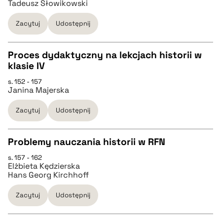
Tadeusz Słowikowski
pobierz cytat
Zacytuj
Udostępnij
BIBTEX
Proces dydaktyczny na lekcjach historii w
klasie IV
pobierz cytat
CZYSTY TEKST
s. 152 - 157
Janina Majerska
pobierz cytat
Zacytuj
Udostępnij
BIBTEX
Problemy nauczania historii w RFN
s. 157 - 162
pobierz cytat
CZYSTY TEKST
Elżbieta Kędzierska
Hans Georg Kirchhoff
pobierz cytat
Zacytuj
Udostępnij
BIBTEX