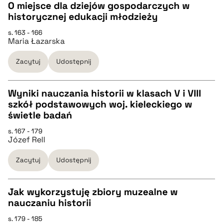
O miejsce dla dziejów gospodarczych w
historycznej edukacji młodzieży
CZYSTY TEKST
pobierz cytat
s. 163 - 166
Maria Łazarska
pobierz cytat
Zacytuj
Udostępnij
BIBTEX
Wyniki nauczania historii w klasach V i VIII
szkół podstawowych woj. kieleckiego w
pobierz cytat
CZYSTY TEKST
świetle badań
s. 167 - 179
Józef Rell
pobierz cytat
Zacytuj
Udostępnij
BIBTEX
Jak wykorzystuję zbiory muzealne w
pobierz cytat
nauczaniu historii
CZYSTY TEKST
s. 179 - 185