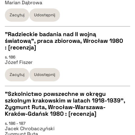
Marian Dąbrowa
pobierz cytat
Zacytuj
Udostępnij
BIBTEX
"Radzieckie badania nad II wojną
światową", praca zbiorowa, Wrocław 1980
pobierz cytat
CZYSTY TEKST
: [recenzja]
s. 186
Józef Fiszer
pobierz cytat
Zacytuj
Udostępnij
BIBTEX
"Szkolnictwo powszechne w okręgu
pobierz cytat
szkolnym krakowskim w latach 1918-1939",
CZYSTY TEKST
Zygmunt Ruta, Wrocław-Warszawa-
Kraków-Gdańsk 1980 : [recenzja]
pobierz cytat
s. 186 - 187
Jacek Chrobaczyński
Zygmunt Ruta