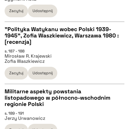
BIBTEX
Zacytuj
Udostępnij
pobierz cytat
"Polityka Watykanu wobec Polski 1939-
1945", Zofia Waszkiewicz, Warszawa 1980 :
CZYSTY TEKST
[recenzja]
s. 187 - 188
Mirosław R. Krajewski
pobierz cytat
Zofia Waszkiewicz
Zacytuj
Udostępnij
BIBTEX
Militarne aspekty powstania
pobierz cytat
listopadowego w północno-wschodnim
CZYSTY TEKST
regionie Polski
s. 189 - 191
Jerzy Urwanowicz
pobierz cytat