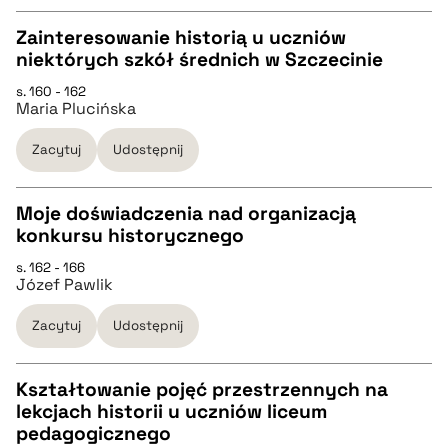
Zainteresowanie historią u uczniów
pobierz cytat
niektórych szkół średnich w Szczecinie
CZYSTY TEKST
s. 160 - 162
Maria Plucińska
pobierz cytat
Zacytuj
Udostępnij
BIBTEX
Moje doświadczenia nad organizacją
konkursu historycznego
pobierz cytat
CZYSTY TEKST
s. 162 - 166
Józef Pawlik
pobierz cytat
Zacytuj
Udostępnij
BIBTEX
Kształtowanie pojęć przestrzennych na
lekcjach historii u uczniów liceum
pobierz cytat
CZYSTY TEKST
pedagogicznego