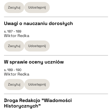
Zacytuj
Udostępnij
pobierz cytat
Uwagi o nauczaniu dorosłych
BIBTEX
s. 187 - 189
CZYSTY TEKST
Wiktor Redka
pobierz cytat
Zacytuj
Udostępnij
pobierz cytat
W sprawie oceny uczniów
BIBTEX
s. 189 - 190
CZYSTY TEKST
Wiktor Redka
pobierz cytat
Zacytuj
Udostępnij
pobierz cytat
Droga Redakcjo "Wiadomości
BIBTEX
Historycznych"
CZYSTY TEKST