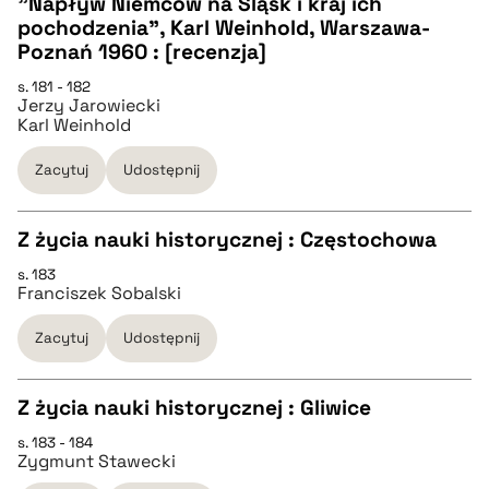
"Napływ Niemców na Śląsk i kraj ich
pochodzenia", Karl Weinhold, Warszawa-
pobierz cytat
CZYSTY TEKST
Poznań 1960 : [recenzja]
s. 181 - 182
Jerzy Jarowiecki
pobierz cytat
Karl Weinhold
Zacytuj
Udostępnij
BIBTEX
Z życia nauki historycznej : Częstochowa
pobierz cytat
s. 183
CZYSTY TEKST
Franciszek Sobalski
Zacytuj
Udostępnij
pobierz cytat
Z życia nauki historycznej : Gliwice
BIBTEX
s. 183 - 184
CZYSTY TEKST
Zygmunt Stawecki
pobierz cytat