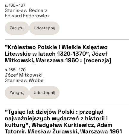
s. 166 - 167
Stanisław Bednarz
pobierz cytat
Edward Fedorowicz
Zacytuj
Udostępnij
BIBTEX
"Królestwo Polskie i Wielkie Księstwo
pobierz cytat
Litewskie w latach 1320-1370", Józef
CZYSTY TEKST
Mitkowski, Warszawa 1960 : [recenzja]
s. 168 - 170
Józef Mitkowski
pobierz cytat
Stanisław Wróbel
Zacytuj
Udostępnij
BIBTEX
"Tysiąc lat dziejów Polski : przegląd
pobierz cytat
najważniejszych wydarzeń z historii i
CZYSTY TEKST
kultury", Władysław Kurkiewicz, Adam
Tatomir, Wiesław Żurawski, Warszawa 1961