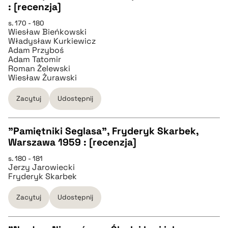
: [recenzja]
pobierz cytat
s. 170 - 180
Wiesław Bieńkowski
Władysław Kurkiewicz
BIBTEX
Adam Przyboś
Adam Tatomir
Roman Żelewski
pobierz cytat
Wiesław Żurawski
Zacytuj
Udostępnij
"Pamiętniki Seglasa", Fryderyk Skarbek,
Warszawa 1959 : [recenzja]
CZYSTY TEKST
s. 180 - 181
Jerzy Jarowiecki
Fryderyk Skarbek
pobierz cytat
Zacytuj
Udostępnij
BIBTEX