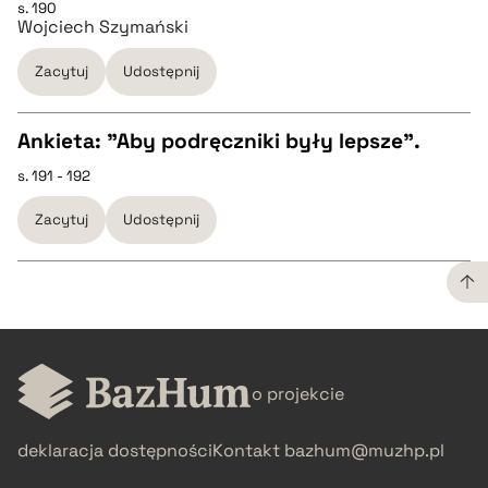
s. 190
pobierz cytat
Wojciech Szymański
pobierz cytat
Zacytuj
Udostępnij
BIBTEX
Ankieta: "Aby podręczniki były lepsze".
s. 191 - 192
pobierz cytat
CZYSTY TEKST
Zacytuj
Udostępnij
pobierz cytat
BIBTEX
CZYSTY TEKST
pobierz cytat
o projekcie
pobierz cytat
deklaracja dostępności
Kontakt
bazhum@muzhp.pl
BIBTEX