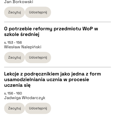
Jan Borkowski
pobierz cytat
Zacytuj
Udostępnij
BIBTEX
O potrzebie reformy przedmiotu WoP w
szkole średniej
pobierz cytat
CZYSTY TEKST
s. 153 - 156
Wiesław Nalepiński
pobierz cytat
Zacytuj
Udostępnij
BIBTEX
Lekcje z podręcznikiem jako jedna z form
usamodzielniania ucznia w procesie
pobierz cytat
CZYSTY TEKST
uczenia się
s. 156 - 160
Jadwiga Włodarczyk
pobierz cytat
Zacytuj
Udostępnij
BIBTEX