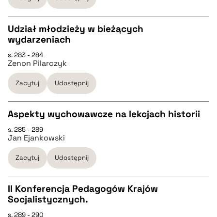
pobierz cytat
Udział młodzieży w bieżących
wydarzeniach
CZYSTY TEKST
s. 283 - 284
Zenon Pilarczyk
pobierz cytat
Zacytuj
Udostępnij
BIBTEX
Aspekty wychowawcze na lekcjach historii
s. 285 - 289
pobierz cytat
CZYSTY TEKST
Jan Ejankowski
Zacytuj
Udostępnij
pobierz cytat
II Konferencja Pedagogów Krajów
BIBTEX
Socjalistycznych.
CZYSTY TEKST
s. 289 - 290