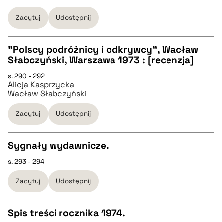
pobierz cytat
Zacytuj
Udostępnij
pobierz cytat
"Polscy podróżnicy i odkrywcy", Wacław
BIBTEX
Słabczyński, Warszawa 1973 : [recenzja]
CZYSTY TEKST
s. 290 - 292
pobierz cytat
Alicja Kasprzycka
Wacław Słabczyński
pobierz cytat
Zacytuj
Udostępnij
BIBTEX
Sygnały wydawnicze.
pobierz cytat
s. 293 - 294
CZYSTY TEKST
Zacytuj
Udostępnij
pobierz cytat
Spis treści rocznika 1974.