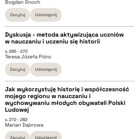
Bogdan Snoch
pobierz cytat
Zacytuj
Udostępnij
BIBTEX
Dyskusja - metoda aktywizująca uczniów
w nauczaniu i uczeniu się historii
pobierz cytat
CZYSTY TEKST
s. 265 - 272
Teresa Józefa Pióro
pobierz cytat
Zacytuj
Udostępnij
BIBTEX
Jak wykorzystuję historię i współczesność
mojego regionu w nauczaniu i
pobierz cytat
CZYSTY TEKST
wychowywaniu młodych obywateli Polski
Ludowej
pobierz cytat
s. 272 - 282
Marian Dąbrowa
BIBTEX
Zacytuj
Udostępnij