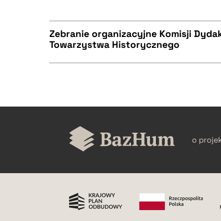
CZYSTY TEKST
BIBTEX
Zebranie organizacyjne Komisji Dyda
Towarzystwa Historycznego
CZYSTY TEKST
BIBTEX
CZYSTY TEKST
BIBTEX
o proje
BIBTEX