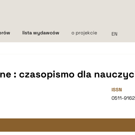
torów
lista wydawców
o projekcie
Interlinia
mała
średnia
duża
e : czasopismo dla nauczyci
ISSN
0511-916