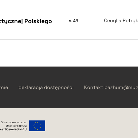
ktycznej Polskiego
Cecylia Petry
s. 48
kcie
deklaracja dostępności
Kontakt
bazhum@muzh