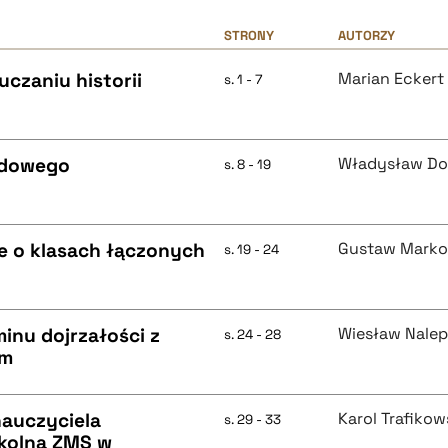
STRONY
AUTORZY
zaniu historii
Marian Eckert
s. 1 - 7
odowego
Władysław Do
s. 8 - 19
ole o klasach łączonych
Gustaw Marko
s. 19 - 24
inu dojrzałości z
Wiesław Nalep
s. 24 - 28
ym
nauczyciela
Karol Trafikow
s. 29 - 33
zkolną ZMS w