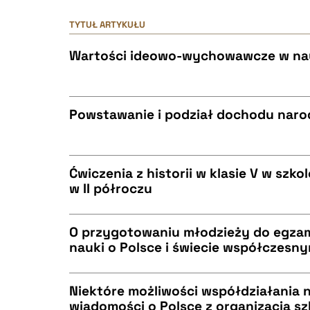
TYTUŁ ARTYKUŁU
Wartości ideowo-wychowawcze w nauc
Powstawanie i podział dochodu nar
CZYSTY TEKST
Ćwiczenia z historii w klasie V w szk
w II półroczu
CZYSTY TEKST
BIBTEX
O przygotowaniu młodzieży do egzam
nauki o Polsce i świecie współczesn
CZYSTY TEKST
BIBTEX
Niektóre możliwości współdziałania 
wiadomości o Polsce z organizacją s