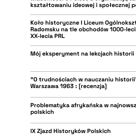
kształtowaniu ideowej i społecznej 
CZYSTY TEKST
BIBTEX
Koło historyczne I Liceum Ogólnoks
Radomsku na tle obchodów 1000-leci
XX-lecia PRL
CZYSTY TEKST
BIBTEX
Mój eksperyment na lekcjach historii
CZYSTY TEKST
BIBTEX
"O trudnościach w nauczaniu historii
Warszawa 1963 : [recenzja]
CZYSTY TEKST
BIBTEX
Problematyka afrykańska w najnow
polskich
CZYSTY TEKST
BIBTEX
IX Zjazd Historyków Polskich