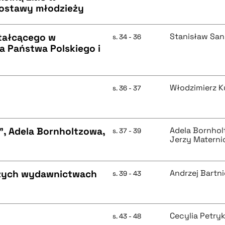
postawy młodzieży
ztałcącego w
Stanisław Sa
s. 34 - 36
a Państwa Polskiego i
Włodzimierz K
s. 36 - 37
", Adela Bornholtzowa,
Adela Bornho
s. 37 - 39
Jerzy Materni
szych wydawnictwach
Andrzej Bartni
s. 39 - 43
Cecylia Petry
s. 43 - 48