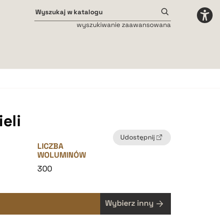
wyszukiwanie zaawansowana
Odstępy międzyliterowe
małe
średnie
duże
eli
Udostępnij
LICZBA
WOLUMINÓW
2
300
Wybierz inny