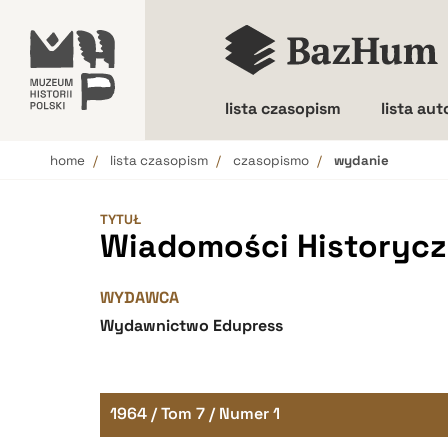
lista czasopism
lista au
home
lista czasopism
czasopismo
wydanie
Wielkość liter
TYTUŁ
Wiadomości Historyczn
WYDAWCA
Wydawnictwo Edupress
1964 / Tom 7 / Numer 1