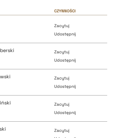
CZYNNOŚCI
Zacytuj
Udostępnij
berski
Zacytuj
Udostępnij
wski
Zacytuj
pobierz cytat
Udostępnij
iński
Zacytuj
pobierz cytat
Udostępnij
pobierz cytat
ski
Zacytuj
pobierz cytat