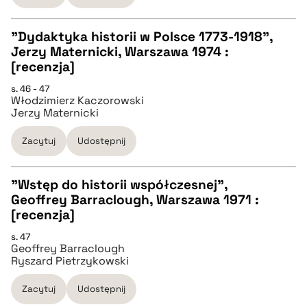
BIBTEX
"Dydaktyka historii w Polsce 1773-1918",
Jerzy Maternicki, Warszawa 1974 :
pobierz cytat
CZYSTY TEKST
[recenzja]
s. 46 - 47
Włodzimierz Kaczorowski
pobierz cytat
Jerzy Maternicki
Zacytuj
Udostępnij
BIBTEX
"Wstęp do historii współczesnej",
pobierz cytat
Geoffrey Barraclough, Warszawa 1971 :
CZYSTY TEKST
[recenzja]
s. 47
Geoffrey Barraclough
pobierz cytat
Ryszard Pietrzykowski
Zacytuj
Udostępnij
BIBTEX