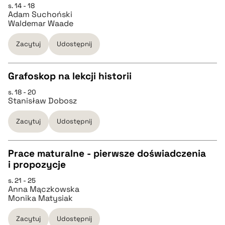
s. 14 - 18
Adam Suchoński
pobierz cytat
Waldemar Waade
Zacytuj
Udostępnij
BIBTEX
Grafoskop na lekcji historii
pobierz cytat
s. 18 - 20
CZYSTY TEKST
Stanisław Dobosz
Zacytuj
Udostępnij
pobierz cytat
Prace maturalne - pierwsze doświadczenia
BIBTEX
i propozycje
CZYSTY TEKST
s. 21 - 25
pobierz cytat
Anna Mączkowska
Monika Matysiak
pobierz cytat
Zacytuj
Udostępnij