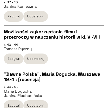
s. 37 - 40
Janina Konieczna
pobierz cytat
Zacytuj
Udostępnij
BIBTEX
Możliwości wykorzystania filmu i
przezroczy w nauczaniu historii w kl. VI-VIII
pobierz cytat
CZYSTY TEKST
s. 40 - 44
Tomasz Pyszny
pobierz cytat
Zacytuj
Udostępnij
BIBTEX
"Dawna Polska", Maria Bogucka, Warszawa
1974 : [recenzja]
pobierz cytat
CZYSTY TEKST
s. 44 - 45
Maria Bogucka
Janina Piechocińska
pobierz cytat
Zacytuj
Udostępnij