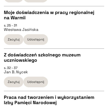
BIBTEX
Moje doświadczenia w pracy regionalnej
na Warmii
pobierz cytat
CZYSTY TEKST
s. 25 - 31
Wiesława Jasińska
pobierz cytat
Zacytuj
Udostępnij
BIBTEX
Z doświadczeń szkolnego muzeum
uczniowskiego
pobierz cytat
CZYSTY TEKST
s. 32 - 37
Jan B. Nycek
pobierz cytat
Zacytuj
Udostępnij
BIBTEX
Praca nad tworzeniem i wykorzystaniem
Izby Pamięci Narodowej
pobierz cytat
CZYSTY TEKST