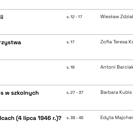
ii
Wiesław Zdzi
s. 12 - 17
arzystwa
Zofia Teresa 
s. 17
Antoni Barcia
s. 18
os w szkolnych
Barbara Kubis
s. 27 - 37
ach (4 lipca 1946 r.)?
Edyta Majche
s. 38 - 45