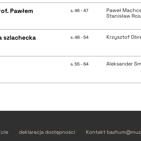
rof. Pawłem
Paweł Machc
s. 46 - 47
Stanisław Ros
a szlachecka
Krzysztof Obr
s. 48 - 54
Aleksander Sm
s. 55 - 64
kcie
deklaracja dostępności
Kontakt
bazhum@muzh