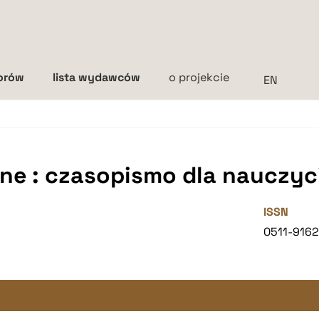
torów
lista wydawców
o projekcie
Interlinia
mała
średnia
duża
e : czasopismo dla nauczyci
ISSN
0511-916