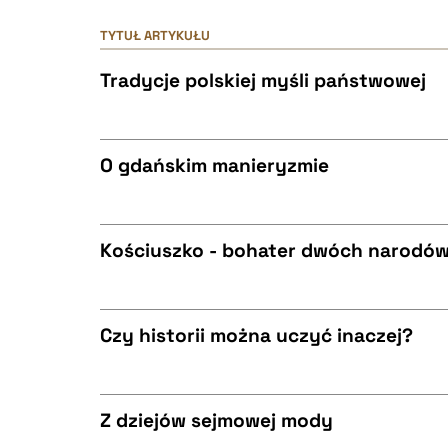
TYTUŁ ARTYKUŁU
Tradycje polskiej myśli państwowej
O gdańskim manieryzmie
CZYSTY TEKST
Kościuszko - bohater dwóch narodów
CZYSTY TEKST
BIBTEX
Czy historii można uczyć inaczej?
CZYSTY TEKST
BIBTEX
Z dziejów sejmowej mody