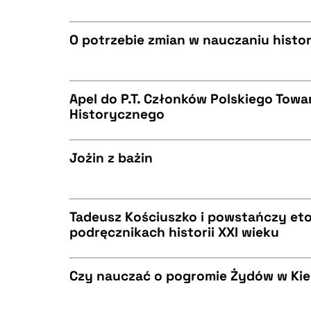
CZYSTY TEKST
BIBTEX
O potrzebie zmian w nauczaniu histor
CZYSTY TEKST
BIBTEX
Apel do P.T. Członków Polskiego Tow
Historycznego
CZYSTY TEKST
BIBTEX
Jożin z bażin
CZYSTY TEKST
BIBTEX
Tadeusz Kościuszko i powstańczy et
podręcznikach historii XXI wieku
CZYSTY TEKST
BIBTEX
Czy nauczać o pogromie Żydów w Kielc