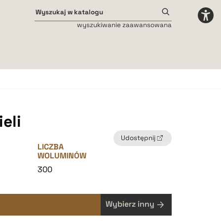
wyszukiwanie zaawansowana
Odstępy międzyliterowe
małe
średnie
duże
eli
Udostępnij
LICZBA
WOLUMINÓW
2
300
Wybierz inny