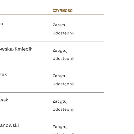
CZYNNOŚCI
ąc
Zacytuj
Udostępnij
owska-Kmiecik
Zacytuj
Udostępnij
zak
Zacytuj
pobierz cytat
Udostępnij
wski
Zacytuj
pobierz cytat
Udostępnij
pobierz cytat
anowski
Zacytuj
pobierz cytat