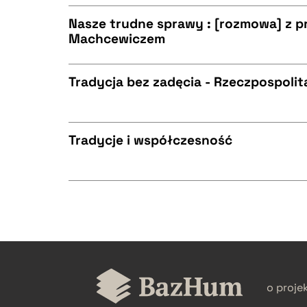
CZYSTY TEKST
BIBTEX
Nasze trudne sprawy : [rozmowa] z p
Machcewiczem
CZYSTY TEKST
BIBTEX
Tradycja bez zadęcia - Rzeczpospolit
CZYSTY TEKST
BIBTEX
Tradycje i współczesność
CZYSTY TEKST
BIBTEX
CZYSTY TEKST
BIBTEX
o proje