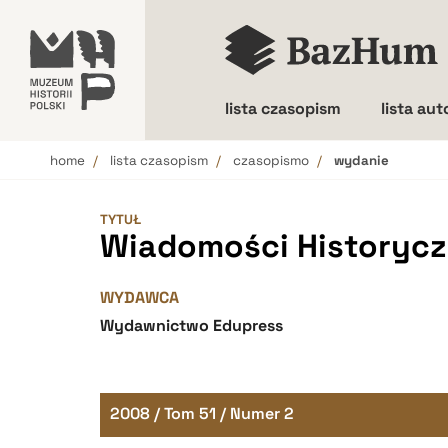
lista czasopism
lista au
home
lista czasopism
czasopismo
wydanie
Wielkość liter
TYTUŁ
Wiadomości Historyczn
WYDAWCA
Wydawnictwo Edupress
2008 / Tom 51 / Numer 2