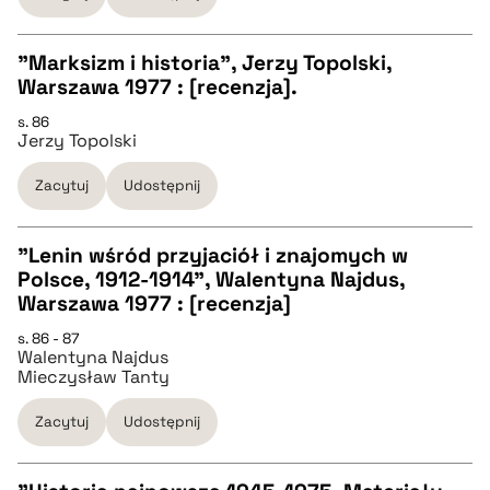
"Marksizm i historia", Jerzy Topolski,
BIBTEX
Warszawa 1977 : [recenzja].
CZYSTY TEKST
s. 86
pobierz cytat
Jerzy Topolski
pobierz cytat
Zacytuj
Udostępnij
BIBTEX
"Lenin wśród przyjaciół i znajomych w
Polsce, 1912-1914", Walentyna Najdus,
pobierz cytat
CZYSTY TEKST
Warszawa 1977 : [recenzja]
s. 86 - 87
Walentyna Najdus
pobierz cytat
Mieczysław Tanty
Zacytuj
Udostępnij
BIBTEX
pobierz cytat