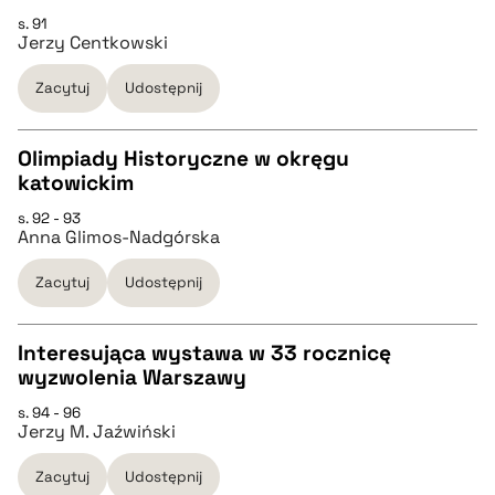
pobierz cytat
s. 91
CZYSTY TEKST
Jerzy Centkowski
Zacytuj
Udostępnij
pobierz cytat
Olimpiady Historyczne w okręgu
BIBTEX
katowickim
CZYSTY TEKST
s. 92 - 93
pobierz cytat
Anna Glimos-Nadgórska
pobierz cytat
Zacytuj
Udostępnij
BIBTEX
Interesująca wystawa w 33 rocznicę
wyzwolenia Warszawy
pobierz cytat
CZYSTY TEKST
s. 94 - 96
Jerzy M. Jaźwiński
pobierz cytat
Zacytuj
Udostępnij