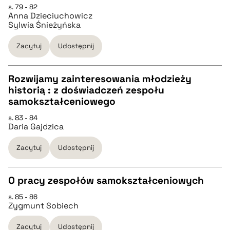
s. 79 - 82
Anna Dzieciuchowicz
Sylwia Śnieżyńska
pobierz cytat
Zacytuj
Udostępnij
BIBTEX
Rozwijamy zainteresowania młodzieży
historią : z doświadczeń zespołu
pobierz cytat
CZYSTY TEKST
samokształceniowego
s. 83 - 84
Daria Gajdzica
pobierz cytat
Zacytuj
Udostępnij
BIBTEX
O pracy zespołów samokształceniowych
pobierz cytat
s. 85 - 86
CZYSTY TEKST
Zygmunt Sobiech
Zacytuj
Udostępnij
pobierz cytat