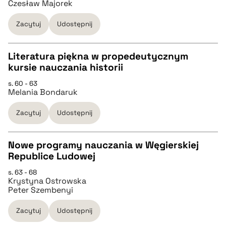
Czesław Majorek
pobierz cytat
Zacytuj
Udostępnij
BIBTEX
Literatura piękna w propedeutycznym
kursie nauczania historii
pobierz cytat
CZYSTY TEKST
s. 60 - 63
Melania Bondaruk
pobierz cytat
Zacytuj
Udostępnij
BIBTEX
Nowe programy nauczania w Węgierskiej
Republice Ludowej
pobierz cytat
CZYSTY TEKST
s. 63 - 68
Krystyna Ostrowska
Peter Szembenyi
pobierz cytat
Zacytuj
Udostępnij
BIBTEX