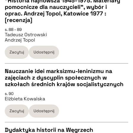
"Historia najnowsza 1945-1975. Materiały
pomocnicze dla nauczycieli", wybór i
CZYSTY TEKST
oprac. Andrzej Topol, Katowice 1977 :
[recenzja]
pobierz cytat
s. 88 - 89
Tadeusz Ostrowski
Andrzej Topol
BIBTEX
Zacytuj
Udostępnij
pobierz cytat
Nauczanie idei marksizmu-leninizmu na
zajęciach z dyscyplin społecznych w
CZYSTY TEKST
szkołach średnich krajów socjalistycznych
s. 90
Elżbieta Kowalska
pobierz cytat
Zacytuj
Udostępnij
BIBTEX
Dydaktyka historii na Węgrzech