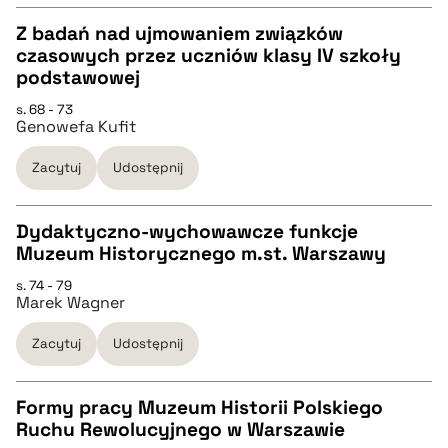
Z badań nad ujmowaniem związków
czasowych przez uczniów klasy IV szkoły
pobierz cytat
CZYSTY TEKST
podstawowej
s. 68 - 73
Genowefa Kufit
pobierz cytat
Zacytuj
Udostępnij
BIBTEX
Dydaktyczno-wychowawcze funkcje
pobierz cytat
Muzeum Historycznego m.st. Warszawy
CZYSTY TEKST
s. 74 - 79
Marek Wagner
pobierz cytat
Zacytuj
Udostępnij
BIBTEX
Formy pracy Muzeum Historii Polskiego
Ruchu Rewolucyjnego w Warszawie
pobierz cytat
CZYSTY TEKST