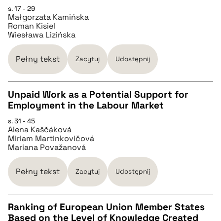
s. 17 - 29
Małgorzata Kamińska
pobierz cytat
Roman Kisiel
Wiesława Lizińska
BIBTEX
Pełny tekst
Zacytuj
Udostępnij
pobierz cytat
Unpaid Work as a Potential Support for
Employment in the Labour Market
CZYSTY TEKST
s. 31 - 45
Alena Kaščáková
Miriam Martinkovičová
pobierz cytat
Mariana Považanová
Pełny tekst
BIBTEX
Zacytuj
Udostępnij
pobierz cytat
Ranking of European Union Member States
Based on the Level of Knowledge Created