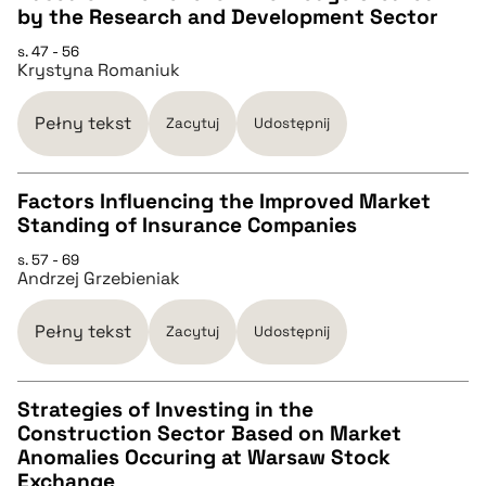
CZYSTY TEKST
by the Research and Development Sector
s. 47 - 56
Krystyna Romaniuk
pobierz cytat
Pełny tekst
Zacytuj
Udostępnij
BIBTEX
Factors Influencing the Improved Market
pobierz cytat
Standing of Insurance Companies
CZYSTY TEKST
s. 57 - 69
Andrzej Grzebieniak
pobierz cytat
Pełny tekst
Zacytuj
Udostępnij
BIBTEX
Strategies of Investing in the
Construction Sector Based on Market
pobierz cytat
CZYSTY TEKST
Anomalies Occuring at Warsaw Stock
Exchange