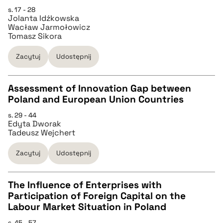
s. 17 - 28
Jolanta Idźkowska
pobierz cytat
Wacław Jarmołowicz
Tomasz Sikora
BIBTEX
Zacytuj
Udostępnij
pobierz cytat
Assessment of Innovation Gap between
Poland and European Union Countries
CZYSTY TEKST
s. 29 - 44
Edyta Dworak
Tadeusz Wejchert
pobierz cytat
Zacytuj
Udostępnij
BIBTEX
The Influence of Enterprises with
Participation of Foreign Capital on the
pobierz cytat
CZYSTY TEKST
Labour Market Situation in Poland
s. 45 - 57