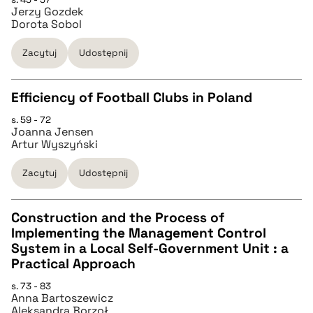
Jerzy Gozdek
pobierz cytat
Dorota Sobol
Zacytuj
Udostępnij
BIBTEX
Efficiency of Football Clubs in Poland
pobierz cytat
s. 59 - 72
CZYSTY TEKST
Joanna Jensen
Artur Wyszyński
pobierz cytat
Zacytuj
Udostępnij
BIBTEX
Construction and the Process of
Implementing the Management Control
CZYSTY TEKST
System in a Local Self-Government Unit : a
pobierz cytat
Practical Approach
pobierz cytat
s. 73 - 83
Anna Bartoszewicz
Aleksandra Borzoł