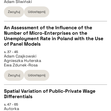
Adam Śliwiński
Zacytuj
Udostępnij
BIBTEX
An Assessment of the Influence of the
pobierz cytat
Number of Micro-Enterprises on the
CZYSTY TEKST
Unemployment Rate in Poland with the Use
of Panel Models
pobierz cytat
s. 37 - 45
Adam Czajkowski
Agnieszka Huterska
Ewa Zdunek-Rosa
BIBTEX
Zacytuj
Udostępnij
pobierz cytat
Spatial Variation of Public-Private Wage
Differentials
CZYSTY TEKST
s. 47 - 65
Autorka