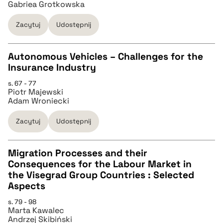
Gabriea Grotkowska
pobierz cytat
Zacytuj
Udostępnij
BIBTEX
Autonomous Vehicles – Challenges for the
Insurance Industry
pobierz cytat
CZYSTY TEKST
s. 67 - 77
Piotr Majewski
Adam Wroniecki
pobierz cytat
Zacytuj
Udostępnij
BIBTEX
Migration Processes and their
Consequences for the Labour Market in
pobierz cytat
CZYSTY TEKST
the Visegrad Group Countries : Selected
Aspects
pobierz cytat
s. 79 - 98
Marta Kawalec
Andrzej Skibiński