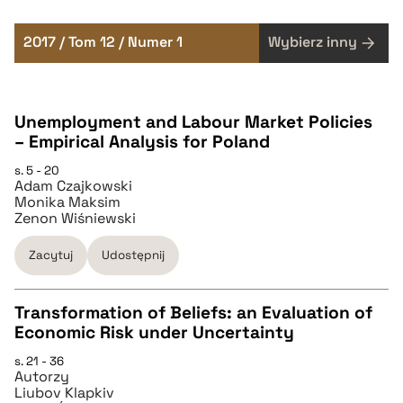
2017 / Tom 12 / Numer 1
Wybierz inny
Unemployment and Labour Market Policies
– Empirical Analysis for Poland
s. 5 - 20
Adam Czajkowski
Monika Maksim
Zenon Wiśniewski
Zacytuj
Udostępnij
Transformation of Beliefs: an Evaluation of
Economic Risk under Uncertainty
CZYSTY TEKST
s. 21 - 36
Autorzy
Liubov Klapkiv
pobierz cytat