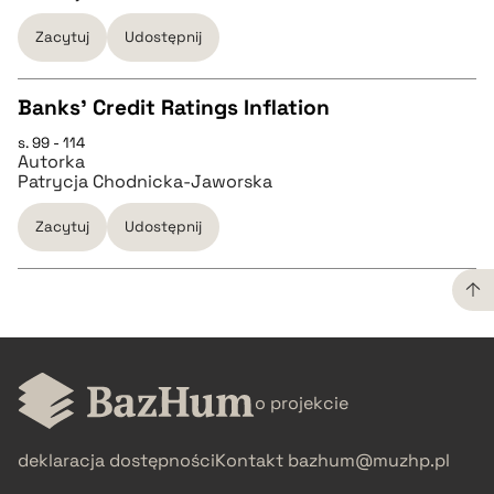
BIBTEX
Zacytuj
Udostępnij
pobierz cytat
Banks’ Credit Ratings Inflation
s. 99 - 114
CZYSTY TEKST
Autorka
Patrycja Chodnicka-Jaworska
pobierz cytat
Zacytuj
Udostępnij
BIBTEX
CZYSTY TEKST
pobierz cytat
o projekcie
pobierz cytat
deklaracja dostępności
Kontakt
bazhum@muzhp.pl
BIBTEX