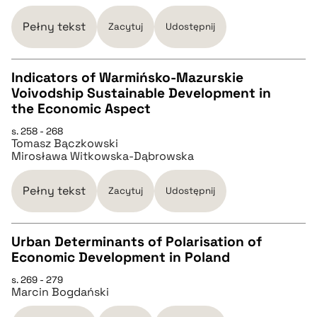
pobierz cytat
Pełny tekst
Zacytuj
Udostępnij
BIBTEX
Indicators of Warmińsko-Mazurskie
Voivodship Sustainable Development in
pobierz cytat
CZYSTY TEKST
the Economic Aspect
s. 258 - 268
Tomasz Bączkowski
pobierz cytat
Mirosława Witkowska-Dąbrowska
BIBTEX
Pełny tekst
Zacytuj
Udostępnij
pobierz cytat
Urban Determinants of Polarisation of
Economic Development in Poland
CZYSTY TEKST
s. 269 - 279
Marcin Bogdański
pobierz cytat