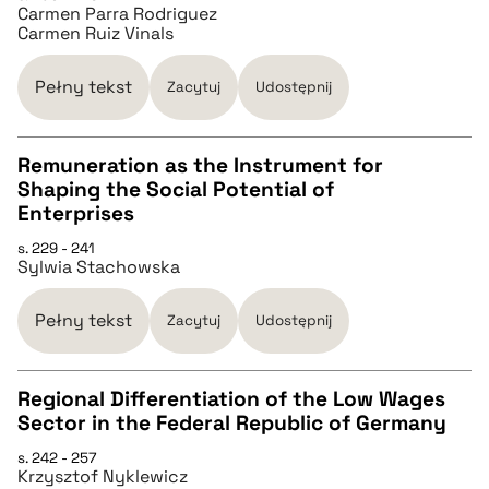
Carmen Parra Rodriguez
Carmen Ruiz Vinals
pobierz cytat
Pełny tekst
Zacytuj
Udostępnij
BIBTEX
Remuneration as the Instrument for
pobierz cytat
Shaping the Social Potential of
CZYSTY TEKST
Enterprises
s. 229 - 241
Sylwia Stachowska
pobierz cytat
Pełny tekst
Zacytuj
Udostępnij
BIBTEX
Regional Differentiation of the Low Wages
pobierz cytat
Sector in the Federal Republic of Germany
CZYSTY TEKST
s. 242 - 257
Krzysztof Nyklewicz