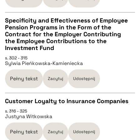
BIBTEX
Specificity and Effectiveness of Employee
pobierz cytat
Pension Programs in the Form of the
CZYSTY TEKST
Contract for the Employer Contributing
the Employee Contributions to the
Investment Fund
pobierz cytat
s. 302 - 315
Sylwia Pieńkowska-Kamieniecka
BIBTEX
Pełny tekst
Zacytuj
Udostępnij
pobierz cytat
Customer Loyalty to Insurance Companies
s. 316 - 325
CZYSTY TEKST
Justyna Witkowska
pobierz cytat
Pełny tekst
Zacytuj
Udostępnij