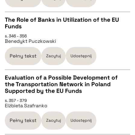
pobierz cytat
The Role of Banks in Utilization of the EU
Funds
CZYSTY TEKST
s. 346 - 356
Benedykt Puczkowski
pobierz cytat
Pełny tekst
Zacytuj
Udostępnij
BIBTEX
Evaluation of a Possible Development of
the Transportation Network in Poland
pobierz cytat
CZYSTY TEKST
Supported by the EU Funds
s. 357 - 379
Elżbieta Szafranko
pobierz cytat
Pełny tekst
Zacytuj
Udostępnij
BIBTEX