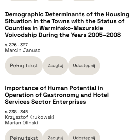
BIBTEX
Demographic Determinants of the Housing
Situation in the Towns with the Status of
CZYSTY TEKST
Counties in Warmińsko-Mazurskie
pobierz cytat
Voivodship During the Years 2005–2008
pobierz cytat
s. 326 - 337
Marcin Janusz
BIBTEX
Pełny tekst
Zacytuj
Udostępnij
pobierz cytat
Importance of Human Potential in
Operation of Gastronomy and Hotel
CZYSTY TEKST
Services Sector Enterprises
s. 338 - 345
Krzysztof Krukowski
pobierz cytat
Marian Oliński
BIBTEX
Pełny tekst
Zacytuj
Udostępnij