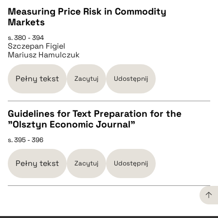
Measuring Price Risk in Commodity
pobierz cytat
Markets
CZYSTY TEKST
s. 380 - 394
Szczepan Figiel
Mariusz Hamulczuk
pobierz cytat
Pełny tekst
Zacytuj
Udostępnij
BIBTEX
Guidelines for Text Preparation for the
pobierz cytat
"Olsztyn Economic Journal"
CZYSTY TEKST
s. 395 - 396
pobierz cytat
Pełny tekst
Zacytuj
Udostępnij
BIBTEX
CZYSTY TEKST
pobierz cytat