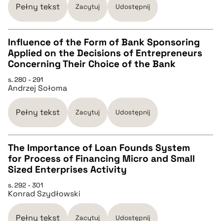
Pełny tekst
Zacytuj
Udostępnij
BIBTEX
Influence of the Form of Bank Sponsoring
Applied on the Decisions of Entrepreneurs
pobierz cytat
CZYSTY TEKST
Concerning Their Choice of the Bank
s. 280 - 291
Andrzej Sołoma
pobierz cytat
Pełny tekst
Zacytuj
Udostępnij
BIBTEX
The Importance of Loan Founds System
pobierz cytat
for Process of Financing Micro and Small
CZYSTY TEKST
Sized Enterprises Activity
s. 292 - 301
Konrad Szydłowski
pobierz cytat
Pełny tekst
Zacytuj
Udostępnij