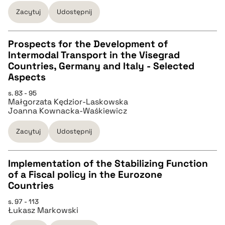
BIBTEX
Zacytuj
Udostępnij
pobierz cytat
Prospects for the Development of
Intermodal Transport in the Visegrad
CZYSTY TEKST
Countries, Germany and Italy - Selected
Aspects
pobierz cytat
s. 83 - 95
Małgorzata Kędzior-Laskowska
Joanna Kownacka-Waśkiewicz
BIBTEX
Zacytuj
Udostępnij
pobierz cytat
Implementation of the Stabilizing Function
of a Fiscal policy in the Eurozone
CZYSTY TEKST
Countries
s. 97 - 113
Łukasz Markowski
pobierz cytat