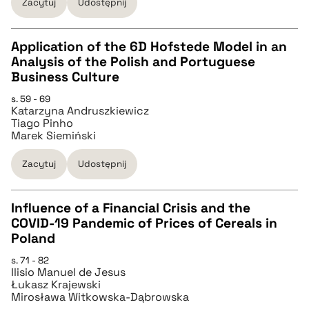
Zacytuj
Udostępnij
BIBTEX
Application of the 6D Hofstede Model in an
Analysis of the Polish and Portuguese
pobierz cytat
CZYSTY TEKST
Business Culture
s. 59 - 69
Katarzyna Andruszkiewicz
pobierz cytat
Tiago Pinho
Marek Siemiński
BIBTEX
Zacytuj
Udostępnij
pobierz cytat
Influence of a Financial Crisis and the
COVID-19 Pandemic of Prices of Cereals in
CZYSTY TEKST
Poland
s. 71 - 82
Ilisio Manuel de Jesus
pobierz cytat
Łukasz Krajewski
Mirosława Witkowska-Dąbrowska