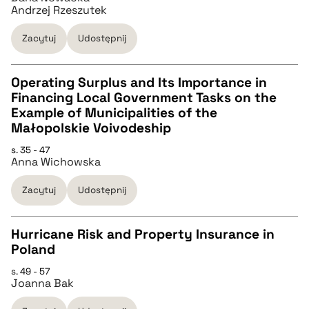
Andrzej Rzeszutek
BIBTEX
Zacytuj
Udostępnij
pobierz cytat
Operating Surplus and Its Importance in
Financing Local Government Tasks on the
CZYSTY TEKST
Example of Municipalities of the
Małopolskie Voivodeship
pobierz cytat
s. 35 - 47
Anna Wichowska
BIBTEX
Zacytuj
Udostępnij
pobierz cytat
Hurricane Risk and Property Insurance in
Poland
CZYSTY TEKST
s. 49 - 57
Joanna Bak
pobierz cytat