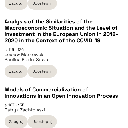
Zacytuj
Udostępnij
BIBTEX
Analysis of the Similarities of the
pobierz cytat
Macroeconomic Situation and the Level of
CZYSTY TEKST
Investment in the European Union in 2018-
2020 in the Context of the COVID-19
pobierz cytat
s. 115 - 126
Lesław Markowski
Paulina Pukin-Sowul
BIBTEX
Zacytuj
Udostępnij
pobierz cytat
Models of Commercialization of
Innovations in an Open Innovation Process
CZYSTY TEKST
s. 127 - 135
Patryk Zachłowski
pobierz cytat
Zacytuj
Udostępnij