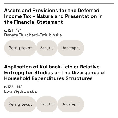
Assets and Provisions for the Deferred
pobierz cytat
Income Tax – Nature and Presentation in
CZYSTY TEKST
the Financial Statement
s. 121 - 131
Renata Burchard-Dziubińska
pobierz cytat
Pełny tekst
Zacytuj
Udostępnij
BIBTEX
Application of Kullback-Leibler Relative
pobierz cytat
Entropy for Studies on the Divergence of
CZYSTY TEKST
Household Expenditures Structures
s. 133 - 142
Ewa Wędrowska
pobierz cytat
Pełny tekst
Zacytuj
Udostępnij
BIBTEX