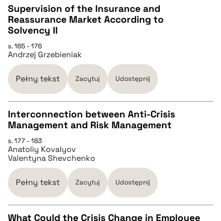
Supervision of the Insurance and
pobierz cytat
Reassurance Market According to
CZYSTY TEKST
Solvency II
s. 165 - 176
Andrzej Grzebieniak
pobierz cytat
Pełny tekst
Zacytuj
Udostępnij
BIBTEX
Interconnection between Anti-Crisis
pobierz cytat
Management and Risk Management
CZYSTY TEKST
s. 177 - 183
Anatoliy Kovalyov
Valentyna Shevchenko
pobierz cytat
Pełny tekst
Zacytuj
Udostępnij
BIBTEX
What Could the Crisis Change in Employee
pobierz cytat