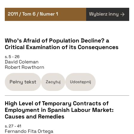
2011 / Tom 6 / Numer 1
Wybierz inny
Who’s Afraid of Population Decline? a
Critical Examination of its Consequences
s. 5 - 26
David Coleman
Robert Rowthorn
Pełny tekst
Zacytuj
Udostępnij
High Level of Temporary Contracts of
Employment in Spanish Labour Market:
CZYSTY TEKST
Causes and Remedies
s. 27 - 41
Fernando Fita Ortega
pobierz cytat