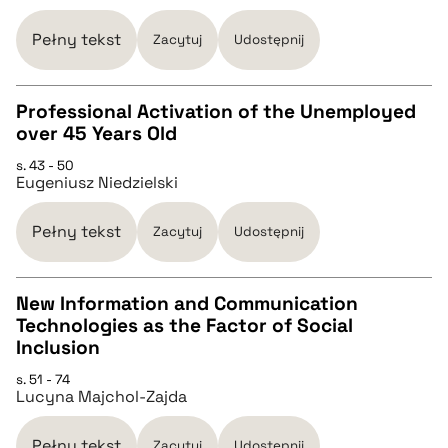
Pełny tekst
Zacytuj
Udostępnij
BIBTEX
Professional Activation of the Unemployed
pobierz cytat
over 45 Years Old
CZYSTY TEKST
s. 43 - 50
Eugeniusz Niedzielski
pobierz cytat
Pełny tekst
Zacytuj
Udostępnij
BIBTEX
New Information and Communication
Technologies as the Factor of Social
pobierz cytat
CZYSTY TEKST
Inclusion
s. 51 - 74
Lucyna Majchol-Zajda
pobierz cytat
Pełny tekst
Zacytuj
Udostępnij