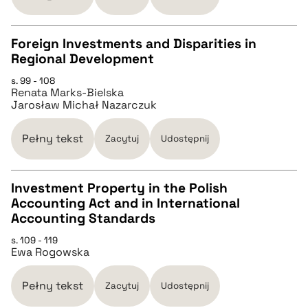
BIBTEX
Foreign Investments and Disparities in
pobierz cytat
Regional Development
CZYSTY TEKST
s. 99 - 108
Renata Marks-Bielska
Jarosław Michał Nazarczuk
pobierz cytat
Pełny tekst
Zacytuj
Udostępnij
BIBTEX
Investment Property in the Polish
pobierz cytat
Accounting Act and in International
CZYSTY TEKST
Accounting Standards
s. 109 - 119
Ewa Rogowska
pobierz cytat
Pełny tekst
Zacytuj
Udostępnij
BIBTEX