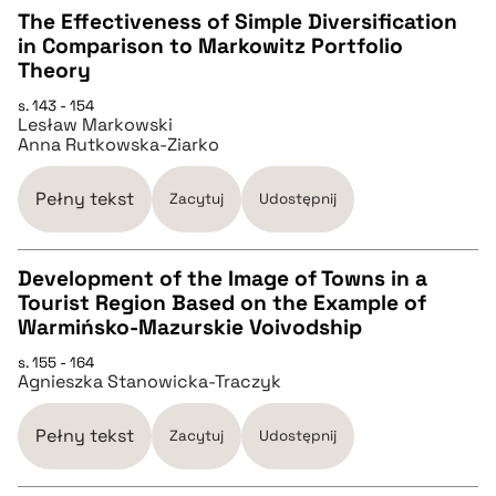
The Effectiveness of Simple Diversification
pobierz cytat
in Comparison to Markowitz Portfolio
CZYSTY TEKST
Theory
s. 143 - 154
Lesław Markowski
pobierz cytat
Anna Rutkowska-Ziarko
BIBTEX
Pełny tekst
Zacytuj
Udostępnij
pobierz cytat
Development of the Image of Towns in a
Tourist Region Based on the Example of
CZYSTY TEKST
Warmińsko-Mazurskie Voivodship
s. 155 - 164
Agnieszka Stanowicka-Traczyk
pobierz cytat
Pełny tekst
Zacytuj
Udostępnij
BIBTEX