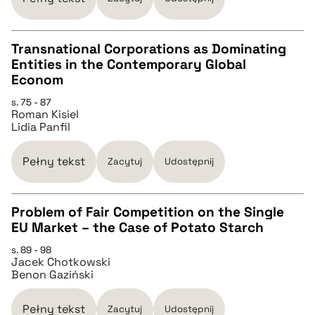
BIBTEX
Transnational Corporations as Dominating
pobierz cytat
Entities in the Contemporary Global
CZYSTY TEKST
Econom
s. 75 - 87
Roman Kisiel
pobierz cytat
Lidia Panfil
BIBTEX
Pełny tekst
Zacytuj
Udostępnij
pobierz cytat
Problem of Fair Competition on the Single
EU Market – the Case of Potato Starch
CZYSTY TEKST
s. 89 - 98
Jacek Chotkowski
Benon Gaziński
pobierz cytat
Pełny tekst
Zacytuj
Udostępnij