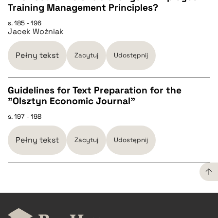
Training Management Principles?
CZYSTY TEKST
s. 185 - 196
Jacek Woźniak
pobierz cytat
Pełny tekst
Zacytuj
Udostępnij
BIBTEX
Guidelines for Text Preparation for the
"Olsztyn Economic Journal"
pobierz cytat
CZYSTY TEKST
s. 197 - 198
pobierz cytat
Pełny tekst
Zacytuj
Udostępnij
BIBTEX
CZYSTY TEKST
pobierz cytat