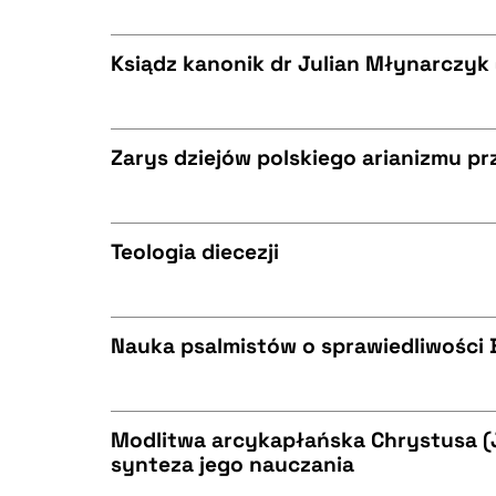
CZYSTY TEKST
BIBTEX
Ksiądz kanonik dr Julian Młynarczyk
CZYSTY TEKST
BIBTEX
Zarys dziejów polskiego arianizmu p
CZYSTY TEKST
BIBTEX
Teologia diecezji
CZYSTY TEKST
BIBTEX
Nauka psalmistów o sprawiedliwości 
CZYSTY TEKST
BIBTEX
Modlitwa arcykapłańska Chrystusa (J
synteza jego nauczania