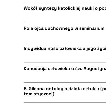
CZYSTY TEKST
BIBTEX
Wokół syntezy katolickiej nauki o p
CZYSTY TEKST
BIBTEX
Rola ojca duchownego w seminarium
CZYSTY TEKST
BIBTEX
Indywidualność człowieka a jego życie
CZYSTY TEKST
BIBTEX
Koncepcja człowieka u św. Augustyn
CZYSTY TEKST
BIBTEX
E. Gilsona ontologia dzieła sztuki : 
tomistycznej)
CZYSTY TEKST