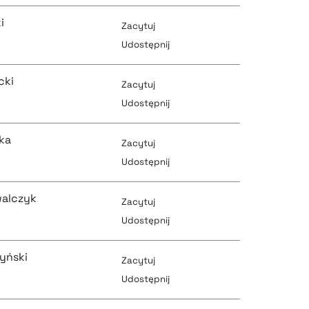
i
Zacytuj
pobierz cytat
Udostępnij
pobierz cytat
cki
Zacytuj
pobierz cytat
Udostępnij
pobierz cytat
ka
Zacytuj
pobierz cytat
Udostępnij
pobierz cytat
walczyk
Zacytuj
pobierz cytat
Udostępnij
pobierz cytat
yński
Zacytuj
pobierz cytat
Udostępnij
pobierz cytat