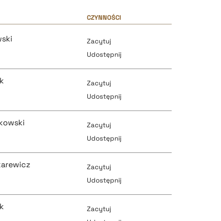
CZYNNOŚCI
wski
Zacytuj
Udostępnij
k
Zacytuj
Udostępnij
kowski
Zacytuj
pobierz cytat
Udostępnij
karewicz
Zacytuj
pobierz cytat
Udostępnij
pobierz cytat
k
Zacytuj
pobierz cytat