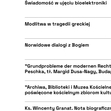
BIBTEX
Świadomość w ujęciu bioelektroniki
CZYSTY TEKST
BIBTEX
Modlitwa w tragedii greckiej
CZYSTY TEKST
BIBTEX
Norwidowe dialogi z Bogiem
CZYSTY TEKST
BIBTEX
"Grundprobleme der modernen Rechts
Peschka, tł. Margid Dusa-Nagy, Budap
CZYSTY TEKST
BIBTEX
"Archiwa, Biblioteki i Muzea Kościeln
poświęcone kościelnym zbiorom kult
CZYSTY TEKST
BIBTEX
Ks. Wincenty Granat. Nota biograficzn