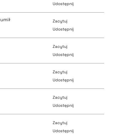
Udostępnij
pobierz cytat
zumił
Zacytuj
pobierz cytat
Udostępnij
pobierz cytat
Zacytuj
pobierz cytat
Udostępnij
pobierz cytat
Zacytuj
pobierz cytat
Udostępnij
pobierz cytat
Zacytuj
pobierz cytat
Udostępnij
pobierz cytat
Zacytuj
pobierz cytat
Udostępnij
pobierz cytat