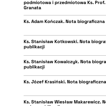
podmiotowa i przedmiotowa Ks. Prof
Granata
CZYSTY TEKST
BIBTEX
Ks. Adam Kończak. Nota biograficzna 
CZYSTY TEKST
BIBTEX
Ks. Stanisław Kotkowski. Nota biogra
publikacji
CZYSTY TEKST
BIBTEX
Ks. Stanisław Kowalczyk. Nota biogra
publikacji
CZYSTY TEKST
BIBTEX
Ks. Józef Krasiński. Nota biograficzna
CZYSTY TEKST
BIBTEX
Ks. Stanisław Wiesław Makarewicz. No