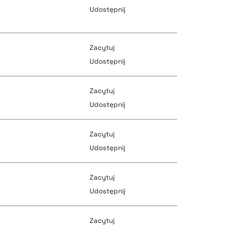
Udostępnij
pobierz cytat
pobierz cytat
Zacytuj
pobierz cytat
Udostępnij
Zacytuj
pobierz cytat
pobierz cytat
Udostępnij
Zacytuj
pobierz cytat
Udostępnij
pobierz cytat
Zacytuj
pobierz cytat
Udostępnij
pobierz cytat
Zacytuj
pobierz cytat