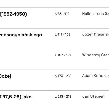
 (1882-1950)
Halina Irena S
s. 83 - 110
rzedsocyniańskiego
Józef Krasińsk
s. 111 - 153
Wincenty Gra
s. 157 - 171
Bożej
Adam Kończa
s. 173 - 212
 17,6-26) jako
Jan Stępień
s. 213 - 218