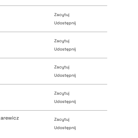
Zacytuj
pobierz cytat
Udostępnij
pobierz cytat
Zacytuj
pobierz cytat
Udostępnij
pobierz cytat
Zacytuj
pobierz cytat
Udostępnij
pobierz cytat
Zacytuj
pobierz cytat
Udostępnij
pobierz cytat
karewicz
Zacytuj
pobierz cytat
Udostępnij
pobierz cytat