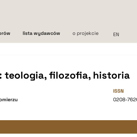
torów
lista wydawców
o projekcie
Interlinia
mała
średnia
duża
teologia, filozofia, historia
ISSN
omierzu
0208-762