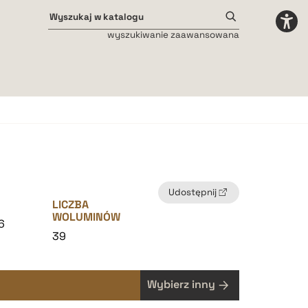
wyszukiwanie zaawansowana
Odstępy międzyliterowe
małe
średnie
duże
Udostępnij
LICZBA
WOLUMINÓW
6
39
Wybierz inny