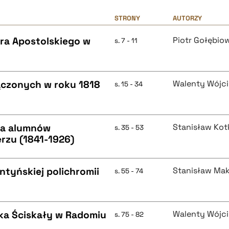
STRONY
AUTORZY
ra Apostolskiego w
Piotr Gołębio
s. 7 - 11
ączonych w roku 1818
Walenty Wójci
s. 15 - 34
ka alumnów
Stanisław Kot
s. 35 - 53
zu (1841-1926)
ntyńskiej polichromii
Stanisław Ma
s. 55 - 74
ka Ściskały w Radomiu
Walenty Wójci
s. 75 - 82