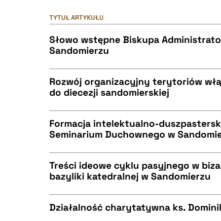
TYTUŁ ARTYKUŁU
Słowo wstępne Biskupa Administrato
Sandomierzu
Rozwój organizacyjny terytoriów wł
do diecezji sandomierskiej
CZYSTY TEKST
Formacja intelektualno-duszpasters
Seminarium Duchownego w Sandomier
CZYSTY TEKST
BIBTEX
Treści ideowe cyklu pasyjnego w biza
bazyliki katedralnej w Sandomierzu
CZYSTY TEKST
BIBTEX
Działalność charytatywna ks. Domini