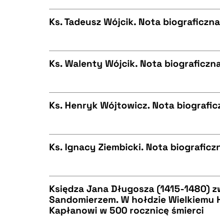
CZYSTY TEKST
BIBTEX
Ks. Tadeusz Wójcik. Nota biograficzna
CZYSTY TEKST
BIBTEX
Ks. Walenty Wójcik. Nota biograficzna
CZYSTY TEKST
BIBTEX
Ks. Henryk Wójtowicz. Nota biograficz
CZYSTY TEKST
BIBTEX
Ks. Ignacy Ziembicki. Nota biograficzn
CZYSTY TEKST
BIBTEX
Księdza Jana Długosza (1415-1480) zw
Sandomierzem. W hołdzie Wielkiemu H
Kapłanowi w 500 rocznicę śmierci
CZYSTY TEKST