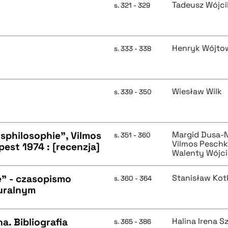
Tadeusz Wójci
s. 321 - 329
Henryk Wójto
s. 333 - 338
Wiesław Wilk
s. 339 - 350
philosophie", Vilmos
Margid Dusa-
s. 351 - 360
Vilmos Pesch
est 1974 : [recenzja]
Walenty Wójci
e" - czasopismo
Stanisław Kot
s. 360 - 364
uralnym
a. Bibliografia
Halina Irena S
s. 365 - 386