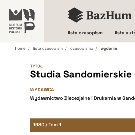
lista czasopism
lista au
home
lista czasopism
czasopismo
wydanie
Wielkość liter
TYTUŁ
Studia Sandomierskie : 
WYDAWCA
Wydawnictwo Diecezjalne i Drukarnia w Sand
1980 / Tom 1