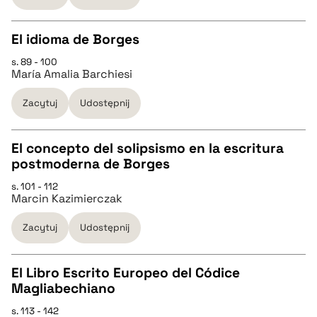
BIBTEX
El idioma de Borges
s. 89 - 100
pobierz cytat
CZYSTY TEKST
María Amalia Barchiesi
Zacytuj
Udostępnij
pobierz cytat
El concepto del solipsismo en la escritura
BIBTEX
postmoderna de Borges
CZYSTY TEKST
s. 101 - 112
pobierz cytat
Marcin Kazimierczak
pobierz cytat
Zacytuj
Udostępnij
BIBTEX
El Libro Escrito Europeo del Códice
Magliabechiano
pobierz cytat
CZYSTY TEKST
s. 113 - 142