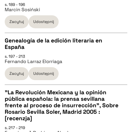
CZYSTY TEKST
s. 189 - 196
Marcin Sosiński
pobierz cytat
Zacytuj
Udostępnij
BIBTEX
Genealogía de la edición literaria en
España
pobierz cytat
CZYSTY TEKST
s. 197 - 213
Fernando Larraz Elorriaga
pobierz cytat
Zacytuj
Udostępnij
BIBTEX
"La Revolución Mexicana y la opinión
pública española: la prensa sevillana
pobierz cytat
CZYSTY TEKST
frente al proceso de insurrección", Sobre
Rosario Sevilla Soler, Madrid 2005 :
[recenzja]
pobierz cytat
s. 217 - 219