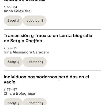
s. 35 - 54
Anna Kalewska
pobierz cytat
Zacytuj
Udostępnij
BIBTEX
Transmisión y fracaso en Lenta biografía
pobierz cytat
de Sergio Chejfec
CZYSTY TEKST
s. 55 - 71
Gina Alessandra Saraceni
pobierz cytat
Zacytuj
Udostępnij
BIBTEX
Individuos posmodernos perdidos en el
vacío
pobierz cytat
CZYSTY TEKST
s. 73 - 87
Chiara Bolognese
pobierz cytat
Zacytuj
Udostępnij