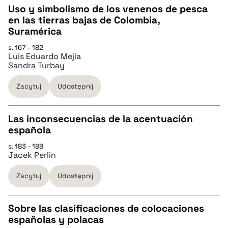
Uso y simbolismo de los venenos de pesca
en las tierras bajas de Colombia,
pobierz cytat
CZYSTY TEKST
Suramérica
s. 167 - 182
Luis Eduardo Mejía
pobierz cytat
Sandra Turbay
Zacytuj
Udostępnij
BIBTEX
Las inconsecuencias de la acentuación
pobierz cytat
española
CZYSTY TEKST
s. 183 - 188
Jacek Perlin
pobierz cytat
Zacytuj
Udostępnij
BIBTEX
Sobre las clasificaciones de colocaciones
españolas y polacas
pobierz cytat