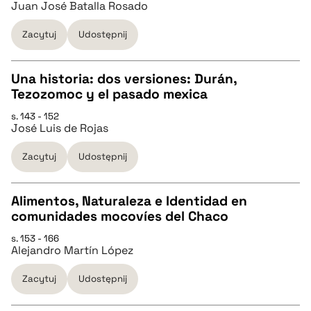
Juan José Batalla Rosado
pobierz cytat
Zacytuj
Udostępnij
BIBTEX
Una historia: dos versiones: Durán,
Tezozomoc y el pasado mexica
pobierz cytat
CZYSTY TEKST
s. 143 - 152
José Luis de Rojas
pobierz cytat
Zacytuj
Udostępnij
BIBTEX
Alimentos, Naturaleza e Identidad en
comunidades mocovíes del Chaco
pobierz cytat
CZYSTY TEKST
s. 153 - 166
Alejandro Martín López
pobierz cytat
Zacytuj
Udostępnij
BIBTEX